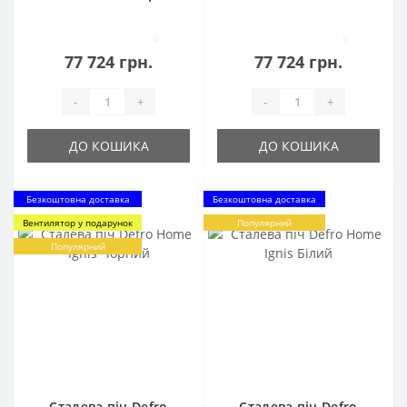
Червоний
0
0
77 724 грн.
77 724 грн.
-
+
-
+
ДО КОШИКА
ДО КОШИКА
Безкоштовна доставка
Безкоштовна доставка
Вентилятор у подарунок
Популярний
Популярний
Сталева піч Defro
Сталева піч Defro