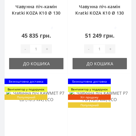
Чавунна піч-камін
Чавунна піч-камін
Kratki KOZA K10 Ø 130
Kratki KOZA K10 Ø 130
(10,0 кВт)
TURBOFAN (10,0 кВт)
0
0
45 835 грн.
51 249 грн.
-
+
-
+
ДО КОШИКА
ДО КОШИКА
Безкоштовна доставка
Безкоштовна доставка
Вентилятор у подарунок
Вентилятор у подарунок
Популярний
Хіт продажу
Популярний