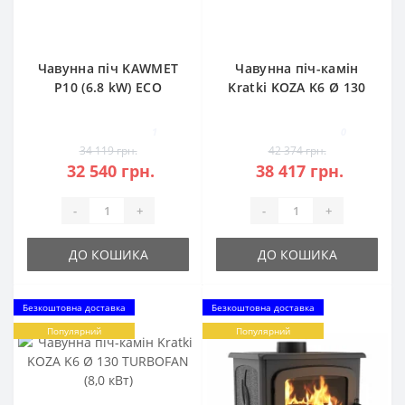
Чавунна піч KAWMET
Чавунна піч-камін
P10 (6.8 kW) ECO
Kratki KOZA K6 Ø 130
(8,0 кВт)
1
0
34 119 грн.
42 374 грн.
32 540 грн.
38 417 грн.
-
+
-
+
ДО КОШИКА
ДО КОШИКА
Безкоштовна доставка
Безкоштовна доставка
Популярний
Популярний