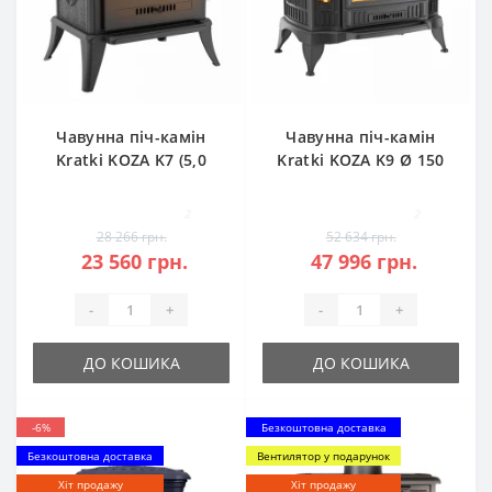
Чавунна піч-камін
Чавунна піч-камін
Kratki KOZA K7 (5,0
Kratki KOZA K9 Ø 150
кВт)
(10,0 кВт)
2
2
28 266 грн.
52 634 грн.
23 560 грн.
47 996 грн.
-
+
-
+
ДО КОШИКА
ДО КОШИКА
-6%
Безкоштовна доставка
Безкоштовна доставка
Вентилятор у подарунок
Хіт продажу
Хіт продажу