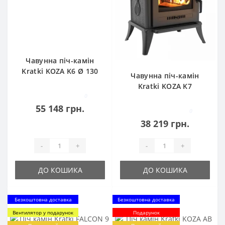
Чавунна піч-камін
Kratki KOZA K6 Ø 130
Чавунна піч-камін
TURBOFAN (8,0 кВт)
Kratki KOZA K7
0
TURBOFAN (5,0 кВт)
55 148 грн.
0
38 219 грн.
-
+
-
+
ДО КОШИКА
ДО КОШИКА
Безкоштовна доставка
Безкоштовна доставка
Вентилятор у подарунок
Подарунок