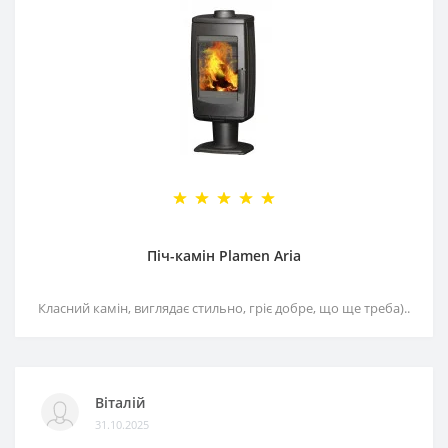
Піч-камін Plamen Aria
Класний камін, виглядає стильно, гріє добре, що ще треба)..
Віталій
31.10.2025