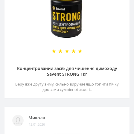
Концентрований засіб для чищення димоходу
Savent STRONG 1кг
Беру вже другу зиму, сильно виручає ящо топити пічку
дровами сумнівної якості..
Микола
12.01.2026