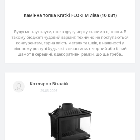
Камінна топка Kratki FLOKI M ліва (10 кВт)
Будуємо таунхауси, вже в другу чергу ставимо ці топки. В
такому бюджеті чудовий варіант, технічно не поступаються
конкурентам, гарна якість металу та швів, в наявності у
вільному доступі будь-які запчастини, є чорний або білий
шамот в середині, є декоративні рамки, що ще треба..
Котляров Віталій
29.03.2026