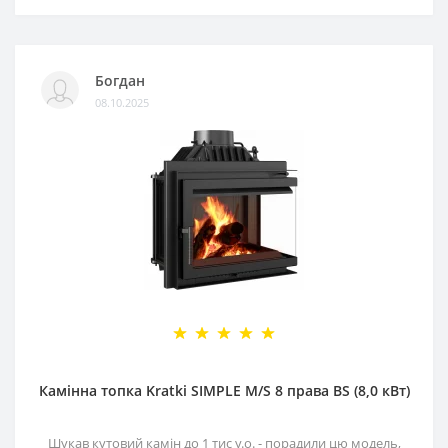
Богдан
08.10.2025
Камінна топка Kratki SIMPLE M/S 8 права BS (8,0 кВт)
Шукав кутовий камін до 1 тис у.о. - порадили цю модель,