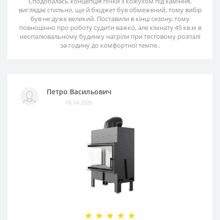
Сподобалась концепція пічки з кожухом під каміння,
виглядає стильно, ще й бюджет був обмежений, тому вибір
був не дуже великий. Поставили в кінці сезону, тому
повноцінно про роботу судити важко, але кімнату 45 кв.м в
неопалювальному будинку нагріли при тестовому розпалі
за годину до комфортної темпе..
Петро Васильович
06.04.2026