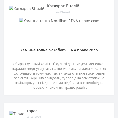
Котляров Віталій
29.03.2026
Камінна топка Nordflam ETNA праве скло
Обирав кутовий камін в бюджеті до 1 тис дол, менеджер
порадив звернути увагу на цю модель, вислали додаткові
фото/відео, в тому числі як виглядають вже змонтовані
варіанти. Вирішив придбати, супровід на всіх етапах на
найвищому рівні, допомогли підібрати все необхідне,
порадили також які краще решіт..
Тарас
03.03.2026