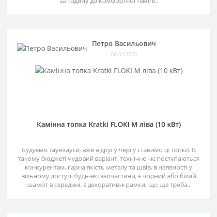
за годину до комфортної темпе..
Петро Васильович
06.04.2026
Камінна топка Kratki FLOKI M ліва (10 кВт)
Будуємо таунхауси, вже в другу чергу ставимо ці топки. В
такому бюджеті чудовий варіант, технічно не поступаються
конкурентам, гарна якість металу та швів, в наявності у
вільному доступі будь-які запчастини, є чорний або білий
шамот в середині, є декоративні рамки, що ще треба..