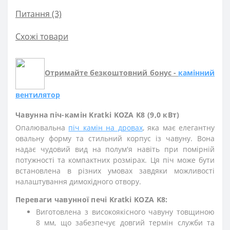
Питання
(3)
Схожі товари
Отримайте безкоштовний бонус -
камінний
вентилятор
Чавунна піч-камін Kratki KOZA K8 (9,0 кВт)
Опалювальна
піч камін на дровах
, яка має елегантну
овальну форму та стильний корпус із чавуну. Вона
надає чудовий вид на полум'я навіть при помірній
потужності та компактних розмірах. Ця піч може бути
встановлена в різних умовах завдяки можливості
налаштування димохідного отвору.
Переваги чавунної печі Kratki KOZA K8:
Виготовлена з високоякісного чавуну товщиною
8 мм, що забезпечує довгий термін служби та