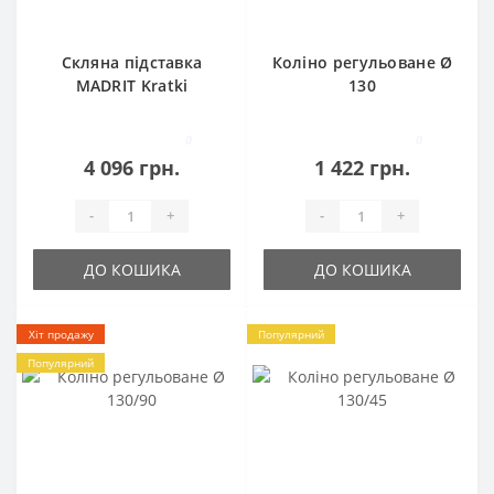
Скляна підставка
Коліно регульоване Ø
MADRIT Kratki
130
0
0
4 096 грн.
1 422 грн.
-
+
-
+
ДО КОШИКА
ДО КОШИКА
Хіт продажу
Популярний
Популярний