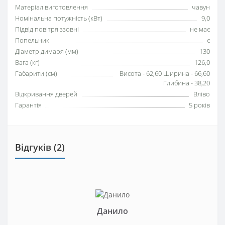
Матеріал виготовлення
чавун
Номінальна потужність (кВт)
9,0
Підвід повітря ззовні
не має
Попельник
є
Діаметр димаря (мм)
130
Вага (кг)
126,0
Габарити (см)
Висота - 62,60 Ширина - 66,60
Глибина - 38,20
Відкривання дверей
Вліво
Гарантія
5 років
Відгуків (2)
Данило