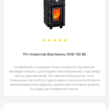
Піч Новаслав Вертикаль ПОВ-100 ВК
Сподобалась концепція пічки з кожухом під каміння,
виглядає стильно, ще й бюджет був обмежений, тому вибір
був не дуже великий. Поставили в кінці сезону, тому
повноцінно про роботу судити важко, але кімнату 45 кв.м в
неопалювальному будинку нагріли при тестовому розпалі
за годину до комфортної темпе..