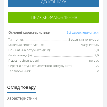
ДО КОШИКА
ШВИДКЕ ЗАМОВЛЕННЯ
Основні характеристики
Всі характеристики
Тип топки:
З водяним контуром
Матеріал виготовлення:
чавун/сталь
Номінальна потужність (кВт):
9,0
Ємність води (л):
7,0
Підвід повітря ззовні:
не має
Середня потужність водяного контуру (кВт):
2,5
Теплообмінник:
є
Огляд товару
Характеристики