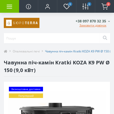
0
0
0
+38 097 870 32 35
Замовити дзвінок
Опалювальні печі
Чавунна піч-камін Kratki KOZA K9 PW Ø 150 (9,
Чавунна піч-камін Kratki KOZA K9 PW Ø
150 (9,0 кВт)
Безкоштовна доставка
Популярний