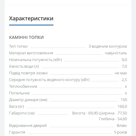
Характеристики
КАМІННІ ТОПКИ
Тип топки
З водяним контуром
Матеріал виготовлення
чавун/сталь
Номінальна потужність (кВт)
9,0
Ємність води (л)
7,0
Підвід повітря ззовні
не має
Середня потужність водяного контуру (кВт)
2,5
Теплообмінник
є
Попельник
є
Діаметр димаря (мм)
150
Вага (кг)
160,0
Габарити (см)
Висота - 69,90 Ширина - 77,50
Глибина - 54,60
Відкривання дверей
Вліво
Гарантія
5 років