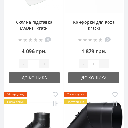
Скляна підставка
Конфорки для Koza
MADRIT Kratki
Kratki
0
0
4 096 грн.
1 879 грн.
-
+
-
+
ДО КОШИКА
ДО КОШИКА
Хіт продажу
Хіт продажу
Популярний
Популярний