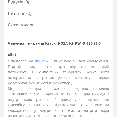
Відгуків (0)
Питання
(0)
Схожі товари
Чавунна піч-камін Kratki KOZA K9 PW Ø 150 (9,0
кВт)
Опалювальна
піч камін
, виконана в класичному стилі.
Гарний огляд вогню при відносно невеликій
потужності і компактних габаритах. Може бути
використана в різних умовах монтажу завдяки
регульованому димохідному отвору.
Модель обладнана сталевою водяною панеллю
завтовшки 4 мм. Водяний контур має два виходи з
внутрішньою різьбою 1 дюйм для підключення
колообігу теплоносія. Підключена топка повинна
знаходитися у відкритій системі, а нагріта вода
використовується виключно для опалення.