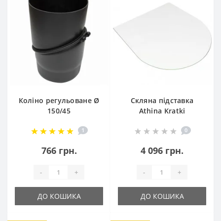
Коліно регульоване Ø
Скляна підставка
150/45
Athina Kratki
1
0
766 грн.
4 096 грн.
-
+
-
+
ДО КОШИКА
ДО КОШИКА