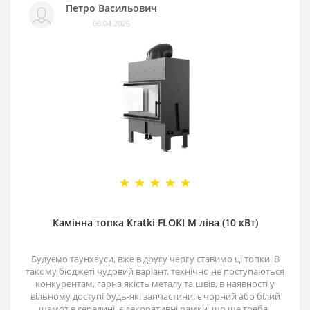
Петро Васильович
06.04.2026
Камінна топка Kratki FLOKI M ліва (10 кВт)
Будуємо таунхауси, вже в другу чергу ставимо ці топки. В
такому бюджеті чудовий варіант, технічно не поступаються
конкурентам, гарна якість металу та швів, в наявності у
вільному доступі будь-які запчастини, є чорний або білий
шамот в середині, є декоративні рамки, що ще треба..