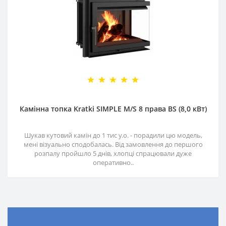
Камінна топка Kratki SIMPLE M/S 8 права BS (8,0 кВт)
Шукав кутовий камін до 1 тис у.о. - порадили цю модель,
мені візуально сподобалась. Від замовлення до першого
розпалу пройшло 5 днів, хлопці спрацювали дуже
оперативно..