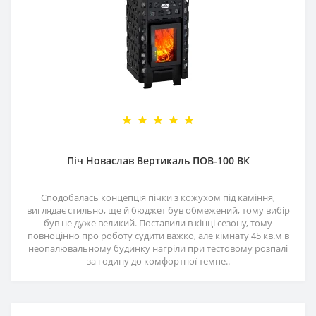
Піч Новаслав Вертикаль ПОВ-100 ВК
Сподобалась концепція пічки з кожухом під каміння,
виглядає стильно, ще й бюджет був обмежений, тому вибір
був не дуже великий. Поставили в кінці сезону, тому
повноцінно про роботу судити важко, але кімнату 45 кв.м в
неопалювальному будинку нагріли при тестовому розпалі
за годину до комфортної темпе..