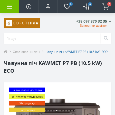
0
0
0
+38 097 870 32 35
Замовити дзвінок
Опалювальні печі
Чавунна піч KAWMET P7 PB (10.5 kW) ECO
Чавунна піч KAWMET P7 PB (10.5 kW)
ECO
Безкоштовна доставка
Вентилятор у подарунок
Хіт продажу
Популярний