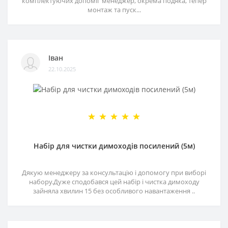
комплектуючих допоміг менеджер, окрема подяка, тепер
монтаж та пуск...
Іван
22.10.2025
Набір для чистки димоходів посилений (5м)
Дякую менеджеру за консультацію і допомогу при виборі
набору.Дуже сподобався цей набір і чистка димоходу
зайняла хвилин 15 без особливого навантаження ..