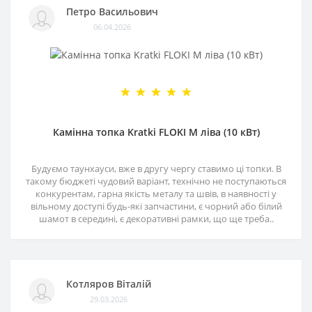
Петро Васильович
06.04.2026
Камінна топка Kratki FLOKI M ліва (10 кВт)
Будуємо таунхауси, вже в другу чергу ставимо ці топки. В
такому бюджеті чудовий варіант, технічно не поступаються
конкурентам, гарна якість металу та швів, в наявності у
вільному доступі будь-які запчастини, є чорний або білий
шамот в середині, є декоративні рамки, що ще треба..
Котляров Віталій
29.03.2026