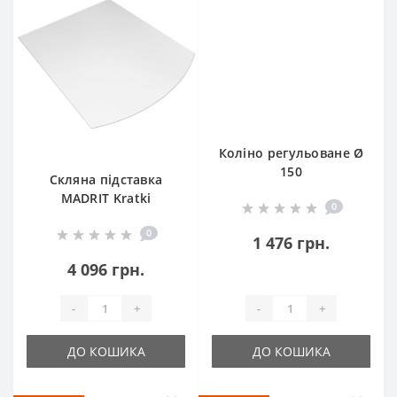
Коліно регульоване Ø
150
Скляна підставка
MADRIT Kratki
0
0
1 476 грн.
4 096 грн.
-
+
-
+
ДО КОШИКА
ДО КОШИКА