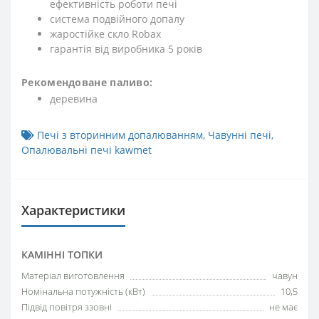
ефективність роботи печі
система подвійного допалу
жаростійке скло Robax
гарантія від виробника 5 років
Рекомендоване паливо:
деревина
Печі з вторинним допалюванням
,
Чавунні печі
,
Опалювальні печі kawmet
Характеристики
КАМІННІ ТОПКИ
Матеріал виготовлення
чавун
Номінальна потужність (кВт)
10,5
Підвід повітря ззовні
не має