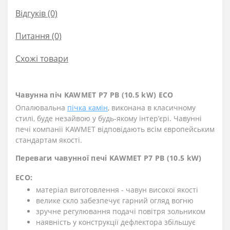
Відгуків (0)
Питання
(0)
Схожі товари
Чавунна піч KAWMET P7 PB (10.5 kW) ECO
Опалювальна
пічка камін
, виконана в класичному
стилі, буде незайвою у будь-якому інтерʼєрі. Чавунні
печі компанії KAWMET відповідають всім європейським
стандартам якості.
Переваги чавунної печі KAWMET P7 PB (10.5 kW)
ECO:
матеріал виготовлення - чавун високої якості
велике скло забезпечує гарний огляд вогню
зручне регулювання подачі повітря зольником
наявність у конструкції дефлектора збільшує