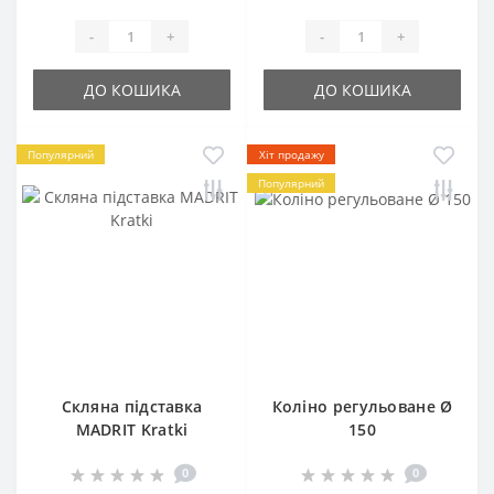
-
+
-
+
ДО КОШИКА
ДО КОШИКА
Популярний
Хіт продажу
Популярний
Скляна підставка
Коліно регульоване Ø
MADRIT Kratki
150
0
0