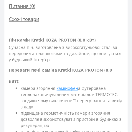
Питання
(0)
Схожі товари
Піч камін Kratki KOZA PROTON (8,0 кВт)
Сучасна піч, виготовлена з високогатункової сталі за
передовими технологіями та дизайном, що вписується
у будь-який інтерʼєр.
Переваги печі каміна Kratki KOZA PROTON (8,0
кВт):
камера згоряння
камінофен
а футерована
теплонакопичувальним матеріалом TERMOTEC,
завдяки чому виключене її перегрівання та вихід
з ладу
підвищена герметичність камери згоряння
дозволяє використовувати пристрій в будинках з
рекуперацією
наявність у конструкції дефлектора видовжує час