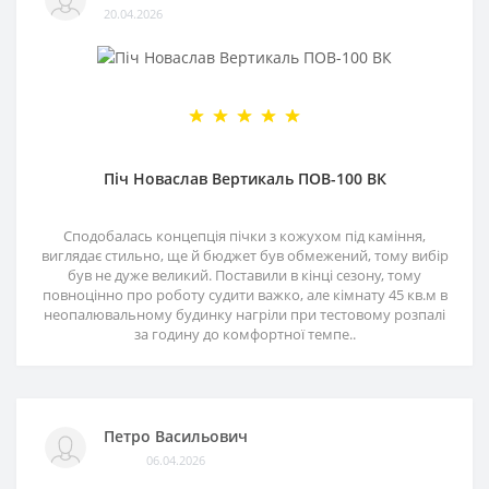
20.04.2026
Піч Новаслав Вертикаль ПОВ-100 ВК
Сподобалась концепція пічки з кожухом під каміння,
виглядає стильно, ще й бюджет був обмежений, тому вибір
був не дуже великий. Поставили в кінці сезону, тому
повноцінно про роботу судити важко, але кімнату 45 кв.м в
неопалювальному будинку нагріли при тестовому розпалі
за годину до комфортної темпе..
Петро Васильович
06.04.2026