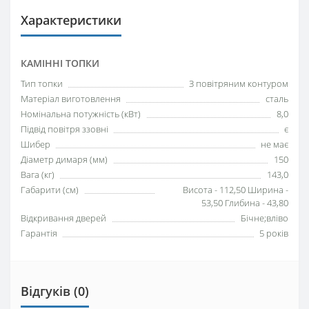
Характеристики
КАМІННІ ТОПКИ
Тип топки
З повітряним контуром
Матеріал виготовлення
сталь
Номінальна потужність (кВт)
8,0
Підвід повітря ззовні
є
Шибер
не має
Діаметр димаря (мм)
150
Вага (кг)
143,0
Габарити (см)
Висота - 112,50 Ширина -
53,50 Глибина - 43,80
Відкривання дверей
Бічне;вліво
Гарантія
5 років
Відгуків (0)