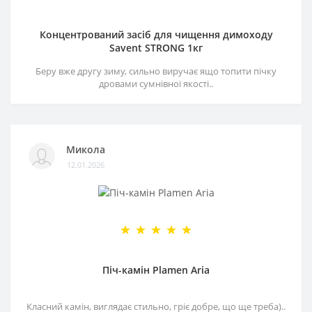
Концентрований засіб для чищення димоходу
Savent STRONG 1кг
Беру вже другу зиму, сильно виручає ящо топити пічку
дровами сумнівної якості..
Микола
12.01.2026
Піч-камін Plamen Aria
Класний камін, виглядає стильно, гріє добре, що ще треба)..