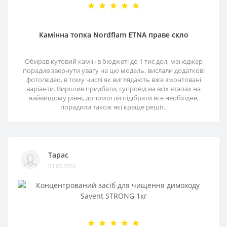
Камінна топка Nordflam ETNA праве скло
Обирав кутовий камін в бюджеті до 1 тис дол, менеджер
порадив звернути увагу на цю модель, вислали додаткові
фото/відео, в тому числі як виглядають вже змонтовані
варіанти. Вирішив придбати, супровід на всіх етапах на
найвищому рівні, допомогли підібрати все необхідне,
порадили також які краще решіт..
Тарас
03.03.2026