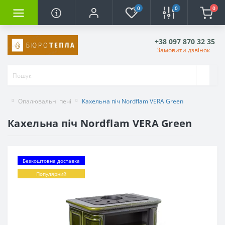
0
0
0
+38 097 870 32 35
Замовити дзвінок
Опалювальні печі
Кахельна піч Nordflam VERA Green
Кахельна піч Nordflam VERA Green
Безкоштовна доставка
Популярний