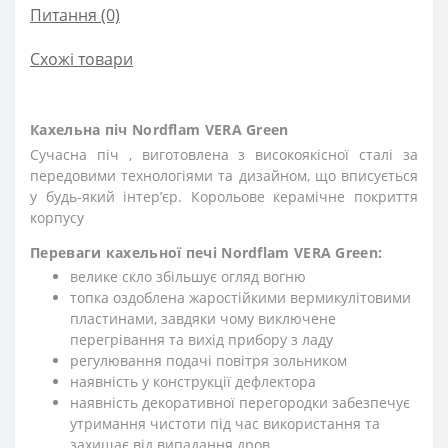
Питання
(0)
Схожі товари
Кахельна піч Nordflam VERA Green
Сучасна піч , виготовлена з високоякісної сталі за
передовими технологіями та дизайном, що вписується
у будь-який інтерʼєр. Корольове керамічне покриття
корпусу
Переваги кахельної печі Nordflam VERA Green:
велике скло збільшує огляд вогню
топка оздоблена жаростійкими вермикулітовими
пластинами, завдяки чому виключене
перегрівання та вихід прибору з ладу
регулювання подачі повітря зольником
наявність у конструкції дефлектора
наявність декоративної перегородки забезпечує
утримання чистоти під час використання та
захищає від випадання дров