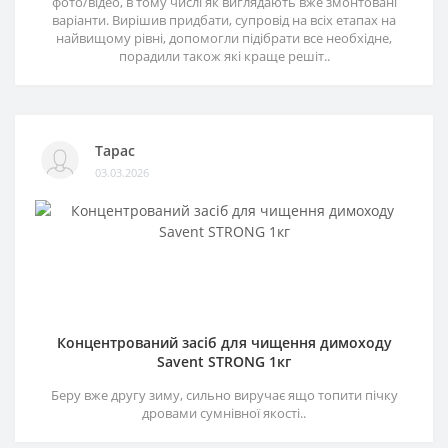
фото/відео, в тому числі як виглядають вже змонтовані
варіанти. Вирішив придбати, супровід на всіх етапах на
найвищому рівні, допомогли підібрати все необхідне,
порадили також які краще решіт..
Тарас
03.03.2026
Концентрований засіб для чищення димоходу
Savent STRONG 1кг
Беру вже другу зиму, сильно виручає ящо топити пічку
дровами сумнівної якості..