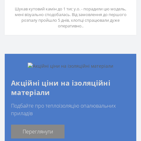
Шукав кутовий камін до 1 тис у.о. - порадили цю модель,
мені візуально сподобалась. Від замовлення до першого
розпалу пройшло 5 днів, хлопці спрацювали дуже
оперативно..
Акційні ціни на ізоляційні
матеріали
Подбайте про теплоізоляцію опалювальних
приладів
Переглянути