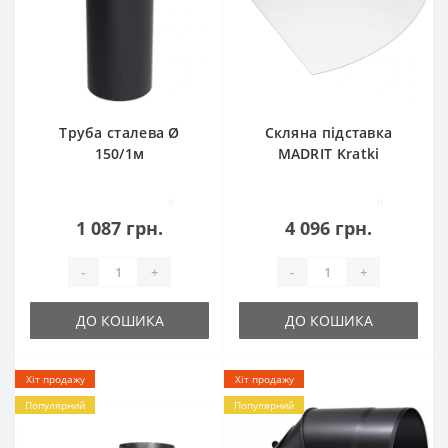
Труба сталева Ø
Скляна підставка
150/1м
MADRIT Kratki
0
0
1 087 грн.
4 096 грн.
-
+
-
+
ДО КОШИКА
ДО КОШИКА
Хіт продажу
Хіт продажу
Популярний
Популярний