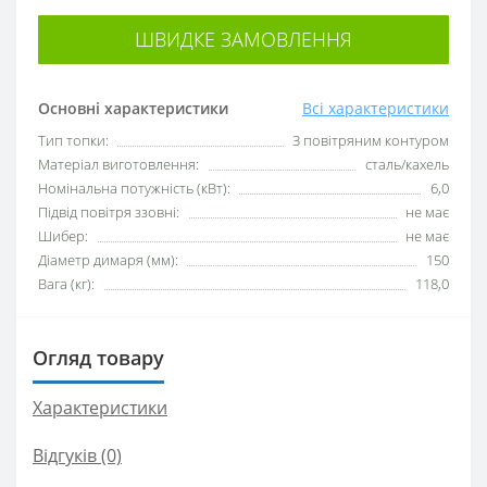
ШВИДКЕ ЗАМОВЛЕННЯ
Основні характеристики
Всі характеристики
Тип топки:
З повітряним контуром
Матеріал виготовлення:
сталь/кахель
Номінальна потужність (кВт):
6,0
Підвід повітря ззовні:
не має
Шибер:
не має
Діаметр димаря (мм):
150
Вага (кг):
118,0
Огляд товару
Характеристики
Відгуків (0)