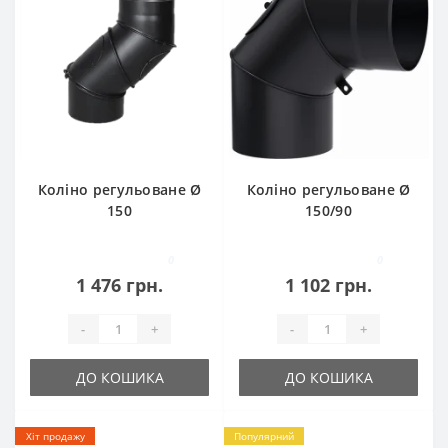
Коліно регульоване Ø
Коліно регульоване Ø
150
150/90
0
0
1 476 грн.
1 102 грн.
-
+
-
+
ДО КОШИКА
ДО КОШИКА
Хіт продажу
Популярний