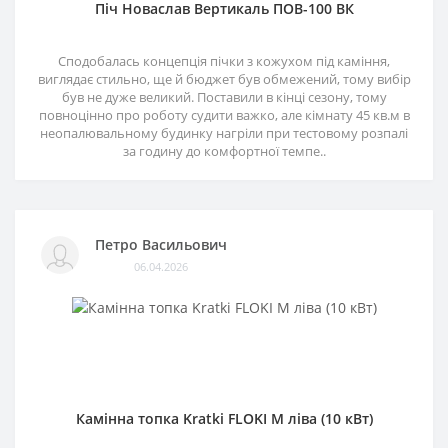
Піч Новаслав Вертикаль ПОВ-100 ВК
Сподобалась концепція пічки з кожухом під каміння,
виглядає стильно, ще й бюджет був обмежений, тому вибір
був не дуже великий. Поставили в кінці сезону, тому
повноцінно про роботу судити важко, але кімнату 45 кв.м в
неопалювальному будинку нагріли при тестовому розпалі
за годину до комфортної темпе..
Петро Васильович
06.04.2026
Камінна топка Kratki FLOKI M ліва (10 кВт)