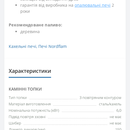
гарантія від виробника на
опалювальні печі
2
роки
Рекомендоване паливо:
деревина
Кахельні печі
,
Печі Nordflam
Характеристики
КАМІННІ ТОПКИ
Тип топки
З повітряним контуром
Матеріал виготовлення
сталь/кахель
Номінальна потужність (кВт)
6,0
Підвід повітря ззовні
не має
Шибер
не має
Діаметр димаря (мм)
150