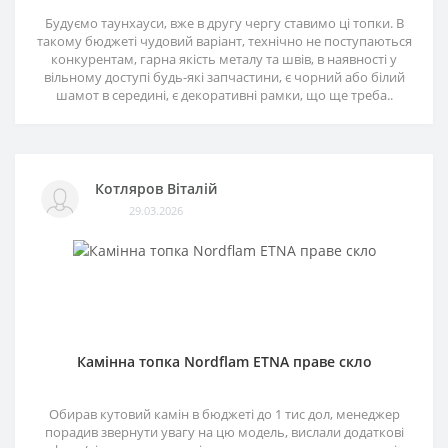
Будуємо таунхауси, вже в другу чергу ставимо ці топки. В
такому бюджеті чудовий варіант, технічно не поступаються
конкурентам, гарна якість металу та швів, в наявності у
вільному доступі будь-які запчастини, є чорний або білий
шамот в середині, є декоративні рамки, що ще треба..
Котляров Віталій
29.03.2026
Камінна топка Nordflam ETNA праве скло
Обирав кутовий камін в бюджеті до 1 тис дол, менеджер
порадив звернути увагу на цю модель, вислали додаткові