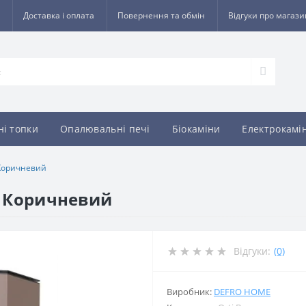
Доставка і оплата
Повернення та обмін
Відгуки про магази
ні топки
Опалювальні печі
Біокаміни
Електрокамі
 Коричневий
i Коричневий
Відгуки:
(0)
Виробник:
DEFRO HOME