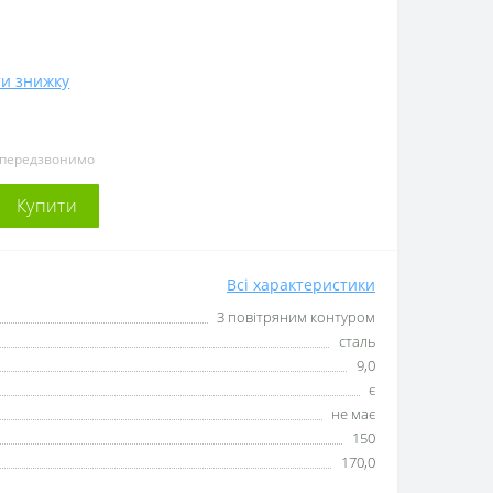
и знижку
и передзвонимо
Купити
Всі характеристики
З повітряним контуром
сталь
9,0
є
не має
150
170,0