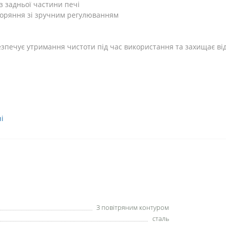
 з задньої частини печі
горяння зі зручним регулюванням
езпечує утримання чистоти під час використання та захищає ві
і
З повітряним контуром
сталь