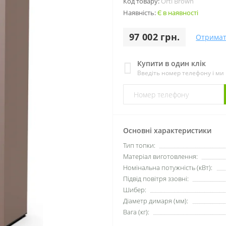
Код товару:
Orti Brown
Наявність:
Є в наявності
97 002 грн.
Отримат
Купити в один клік
Введіть номер телефону і м
Основні характеристики
Тип топки:
Матеріал виготовлення:
Номінальна потужність (кВт):
Підвід повітря ззовні:
Шибер:
Діаметр димаря (мм):
Вага (кг):