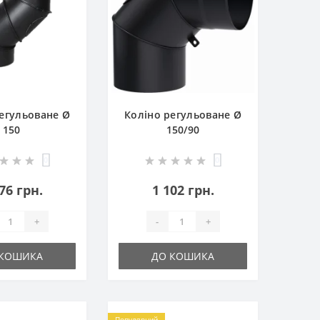
егульоване Ø
Коліно регульоване Ø
150
150/90
0
0
76 грн.
1 102 грн.
+
-
+
 КОШИКА
ДО КОШИКА
Популярний