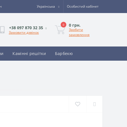
н
Українська
Особистий кабінет
0 грн.
0
+38 097 870 32 35
Зробити
Замовити дзвінок
замовлення
ни
Камінні решітки
Барбекю