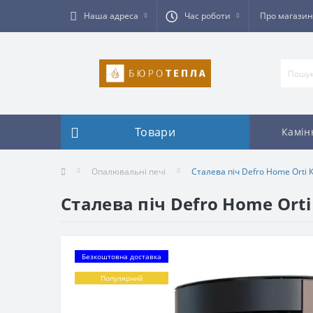
Наша адреса
Час роботи
Про магазин
Товари
Камін
Опалювальні печі
Сталева піч Defro Home Orti
Сталева піч Defro Home Ort
Безкоштовна доставка
Популярний