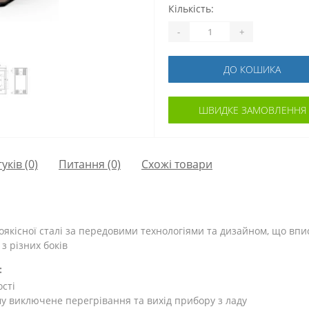
Кількість:
-
+
ДО КОШИКА
ШВИДКЕ ЗАМОВЛЕННЯ
гуків (0)
Питання
(0)
Схожі товари
коякісної сталі за передовими технологіями та дизайном, що впис
з різних боків
:
ості
у виключене перегрівання та вихід прибору з ладу