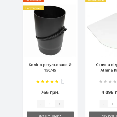
Популярний
Коліно регульоване Ø
Скляна під
150/45
Athina K
1
766 грн.
4 096 
-
+
-
ДО КОШИКА
ДО КОШ