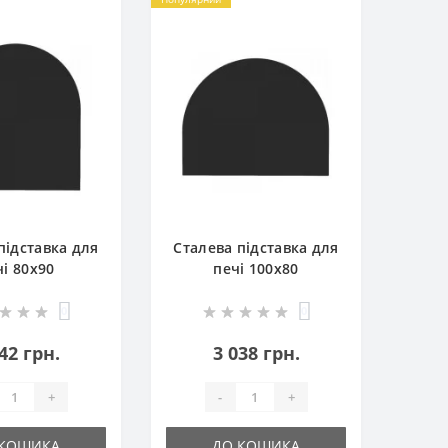
підставка для
Сталева підставка для
чі 80х90
печі 100х80
0
0
42 грн.
3 038 грн.
+
-
+
 КОШИКА
ДО КОШИКА