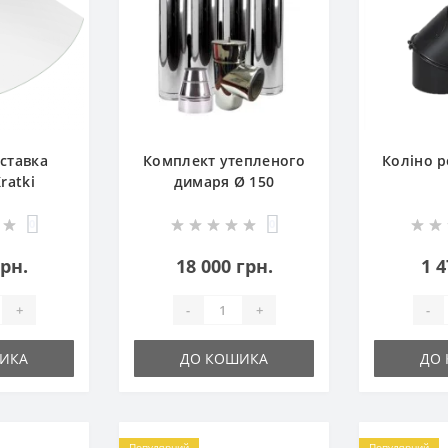
ставка
Комплект утепленого
Коліно р
ratki
димаря Ø 150
0
0
грн.
18 000 грн.
1 4
+
-
+
-
ИКА
ДО КОШИКА
ДО
Популярний
Популярний