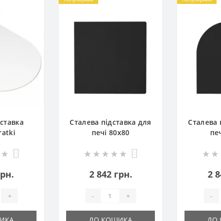
ставка
Сталева підставка для
Сталева 
ratki
печі 80х80
пе
0
0
грн.
2 842 грн.
2 8
+
-
+
-
ИКА
ДО КОШИКА
ДО