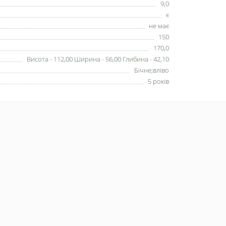
9,0
є
не має
150
170,0
Висота - 112,00 Ширина - 56,00 Глибина - 42,10
Бічне;вліво
5 років