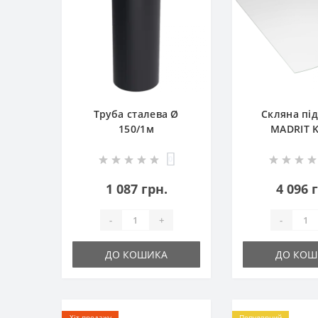
Труба сталева Ø
Скляна під
150/1м
MADRIT K
0
1 087 грн.
4 096 
-
+
-
ДО КОШИКА
ДО КОШ
Хіт продажу
Популярний