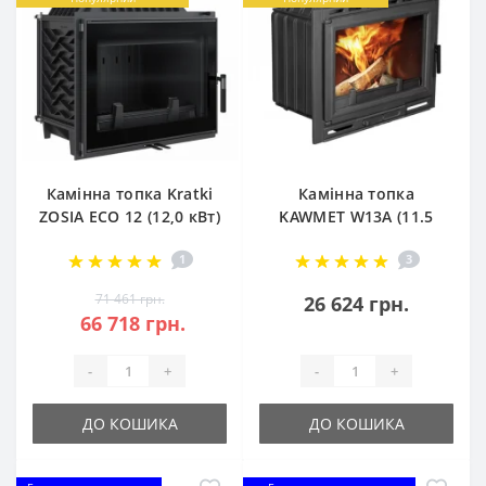
Камінна топка Kratki
Камінна топка
ZOSIA ECO 12 (12,0 кВт)
KAWMET W13A (11.5
kW) EСO
1
3
71 461 грн.
26 624 грн.
66 718 грн.
-
+
-
+
ДО КОШИКА
ДО КОШИКА