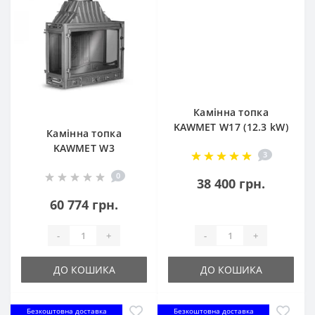
Камінна топка
KAWMET W17 (12.3 kW)
Камінна топка
EСO
KAWMET W3
3
трьохстороння (16.7
0
kW)
38 400 грн.
60 774 грн.
-
+
-
+
ДО КОШИКА
ДО КОШИКА
Безкоштовна доставка
Безкоштовна доставка