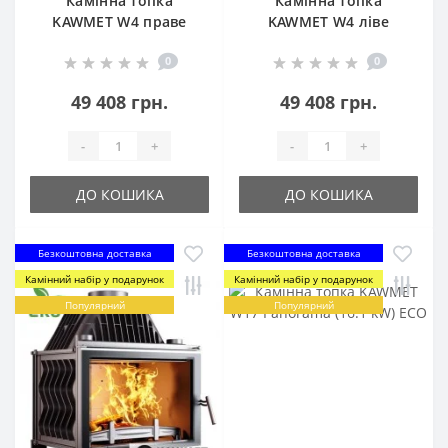
Камінна топка
Камінна топка
KAWMET W4 праве
KAWMET W4 ліве
бокове скло (14.5 kW)
бокове скло (14.5 kW)
0
0
49 408 грн.
49 408 грн.
-
+
-
+
ДО КОШИКА
ДО КОШИКА
Безкоштовна доставка
Безкоштовна доставка
Камінний набір у подарунок
Камінний набір у подарунок
Популярний
Популярний