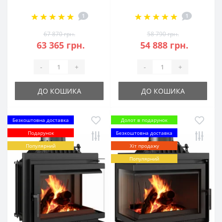
1
1
67 870 грн.
58 790 грн.
63 365 грн.
54 888 грн.
-
+
-
+
ДО КОШИКА
ДО КОШИКА
Безкоштовна доставка
Долот в подарунок
Подарунок
Безкоштовна доставка
Популярний
Хіт продажу
Популярний