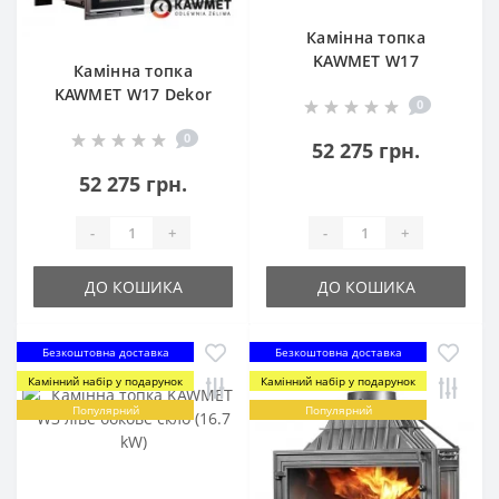
Камінна топка
KAWMET W17
Камінна топка
Panorama (16.1 kW)
KAWMET W17 Dekor
0
EСO
(16.1 kW) EСO
0
52 275 грн.
52 275 грн.
-
+
-
+
ДО КОШИКА
ДО КОШИКА
Безкоштовна доставка
Безкоштовна доставка
Камінний набір у подарунок
Камінний набір у подарунок
Популярний
Популярний