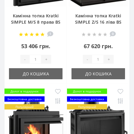
Камінна топка Kratki
Камінна топка Kratki
SIMPLE M/S 8 права BS
SIMPLE Z/S 16 ліва BS
(8,0 кВт)
(16,0 кВт)
1
0
53 406 грн.
67 620 грн.
-
+
-
+
ДО КОШИКА
ДО КОШИКА
Долот в подарунок
Долот в подарунок
Безкоштовна доставка
Безкоштовна доставка
Популярний
Популярний