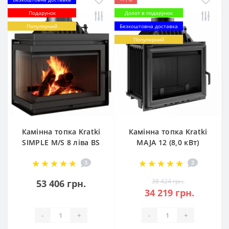
Подарунок
Долот в подарунок
Популярний
Безкоштовна доставка
Популярний
Камінна топка Kratki
Камінна топка Kratki
SIMPLE M/S 8 ліва BS
MAJA 12 (8,0 кВт)
(8,0 кВт)
3
2
38 424 грн.
53 406 грн.
34 219 грн.
-
+
-
+