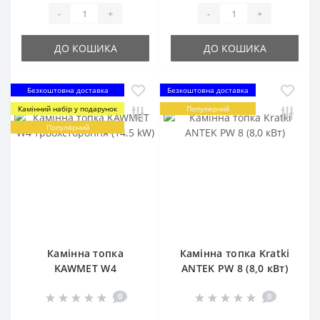
-
+
-
+
ДО КОШИКА
ДО КОШИКА
Безкоштовна доставка
Безкоштовна доставка
Камінний набір у подарунок
Популярний
Популярний
Камінна топка
Камінна топка Kratki
KAWMET W4
ANTEK PW 8 (8,0 кВт)
трьохстороння (14.5
0
0
kW)