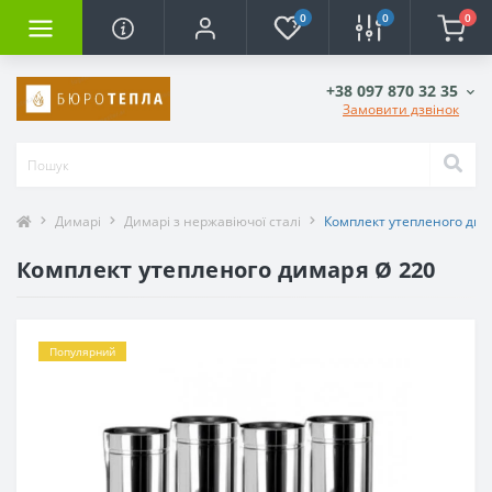
0
0
0
+38 097 870 32 35
Замовити дзвінок
Димарі
Димарі з нержавіючої сталі
Комплект утепленого дим
Комплект утепленого димаря Ø 220
Популярний