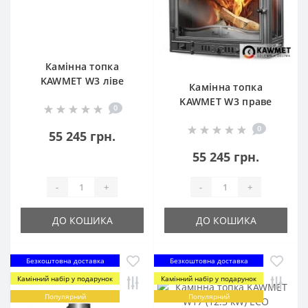
Камінна топка
KAWMET W3 ліве
Камінна топка
бокове скло (16.7 kW)
KAWMET W3 праве
0
бокове скло (16.7 kW)
0
55 245 грн.
55 245 грн.
-
+
-
+
ДО КОШИКА
ДО КОШИКА
Безкоштовна доставка
Безкоштовна доставка
Камінний набір у подарунок
Камінний набір у подарунок
Популярний
Популярний