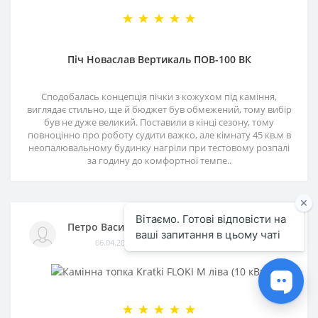
Піч Новаслав Вертикаль ПОВ-100 ВК
Сподобалась концепція пічки з кожухом під каміння,
виглядає стильно, ще й бюджет був обмежений, тому вибір
був не дуже великий. Поставили в кінці сезону, тому
повноцінно про роботу судити важко, але кімнату 45 кв.м в
неопалювальному будинку нагріли при тестовому розпалі
за годину до комфортної темпе..
Петро Васильович
06.04.2026