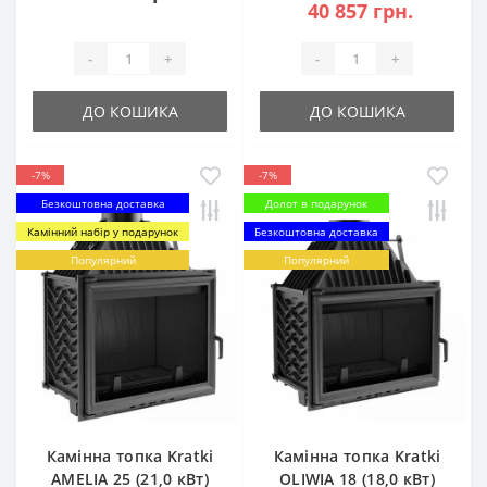
40 857 грн.
-
+
-
+
ДО КОШИКА
ДО КОШИКА
-7%
-7%
Безкоштовна доставка
Долот в подарунок
Камінний набір у подарунок
Безкоштовна доставка
Популярний
Популярний
Камінна топка Kratki
Камінна топка Kratki
AMELIA 25 (21,0 кВт)
OLIWIA 18 (18,0 кВт)