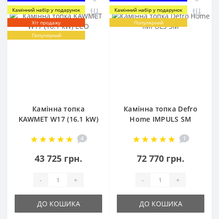
Камінний набір у подарунок
Камінний набір у подарунок
Хіт продажу
Популярний
Популярний
Камінна топка
Камінна топка Defro
KAWMET W17 (16.1 kW)
Home IMPULS SM
EСO
4
1
43 725 грн.
72 770 грн.
-
+
-
+
ДО КОШИКА
ДО КОШИКА