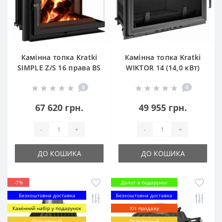
Камінна топка Kratki
Камінна топка Kratki
SIMPLE Z/S 16 права BS
WIKTOR 14 (14,0 кВт)
(16 кВт)
0
0
67 620 грн.
49 955 грн.
-
+
-
+
ДО КОШИКА
ДО КОШИКА
-7%
Долот в подарунок
Безкоштовна доставка
Безкоштовна доставка
Камінний набір у подарунок
Хіт продажу
Популярний
Популярний