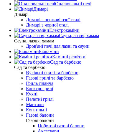
Опалювальні печі
Димарі
Димарі
Димарі з нержавіючої сталі
Димарі з чорної сталі
Електрокаміни
Сауна, лазня, хамам
Сауна, лазня, хамам
Дров'яні печі для лазні та сауни
Біокаміни
Камінні решітки
Сад та барбекю
Сад та барбекю
Вугільні грилі та барбекю
Газові грилі та барбекю
Гриль-планча
Електрогрилі
Кухні
Пелетні грилі
Мангали
Коптильні
Газові балони
Газові балони
Побутові газові балони
Аксесуари