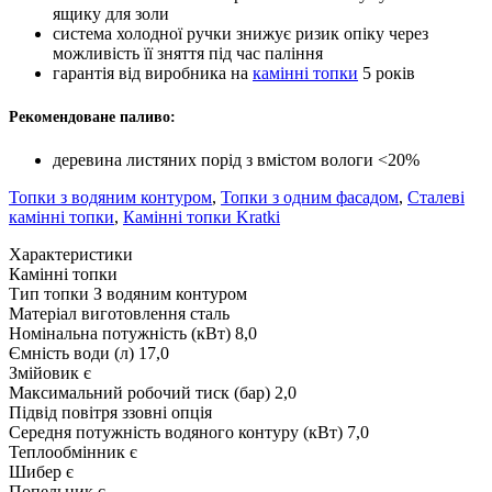
ящику для золи
система холодної ручки знижує ризик опіку через
можливість її зняття під час паління
гарантія від виробника на
камінні топки
5 років
Рекомендоване паливо:
деревина листяних порід з вмістом вологи <20%
Топки з водяним контуром
,
Топки з одним фасадом
,
Сталеві
камінні топки
,
Камінні топки Kratki
Характеристики
Камінні топки
Тип топки
З водяним контуром
Матеріал виготовлення
сталь
Номінальна потужність (кВт)
8,0
Ємність води (л)
17,0
Змійовик
є
Максимальний робочий тиск (бар)
2,0
Підвід повітря ззовні
опція
Середня потужність водяного контуру (кВт)
7,0
Теплообмінник
є
Шибер
є
Попельник
є