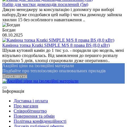
Набір для чистки димоходів посилений (5м)
Дякую менеджеру за консультацію і допомогу при виборі
набору.Дуже сподобався цей набір і чистка димоходу зайняла
хвилин 15 без особливого навантаження ..
Богдан
08.10.2025
Камінна топка Kratki SIMPLE M/S 8 права BS (8,0 кВт)
Шукав кутовий камін до 1 тис у.о. - порадили цю модель, мені
візуально сподобалась. Від замовлення до першого розпалу
пройшло 5 днів, хлопці спрацювали дуже оперативно..
Акційні ціни на ізоляційні матеріали
Подбайте про теплоізоляцію опалювальних приладів
Переглянути
Інформація
Доставка і оплата
Про магазин
Співробітництво
Повернення та обмін
Політика конфіденційності
Договір публічної оферти