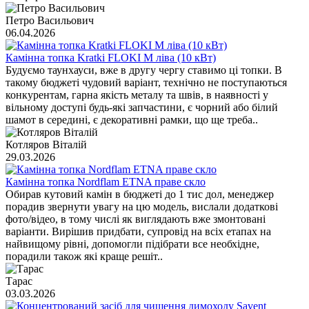
Петро Васильович
06.04.2026
Камінна топка Kratki FLOKI M ліва (10 кВт)
Будуємо таунхауси, вже в другу чергу ставимо ці топки. В
такому бюджеті чудовий варіант, технічно не поступаються
конкурентам, гарна якість металу та швів, в наявності у
вільному доступі будь-які запчастини, є чорний або білий
шамот в середині, є декоративні рамки, що ще треба..
Котляров Віталій
29.03.2026
Камінна топка Nordflam ETNA праве скло
Обирав кутовий камін в бюджеті до 1 тис дол, менеджер
порадив звернути увагу на цю модель, вислали додаткові
фото/відео, в тому числі як виглядають вже змонтовані
варіанти. Вирішив придбати, супровід на всіх етапах на
найвищому рівні, допомогли підібрати все необхідне,
порадили також які краще решіт..
Тарас
03.03.2026