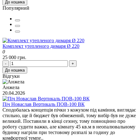
До кошика
Популярний
Комплект утепленого димаря Ø 220
0
25 000 грн.
-
+
До кошика
Відгуки
Анжела
20.04.2026
Піч Новаслав Вертикаль ПОВ-100 ВК
Сподобалась концепція пічки з кожухом під каміння, виглядає
стильно, ще й бюджет був обмежений, тому вибір був не дуже
великий. Поставили в кінці сезону, тому повноцінно про
роботу судити важко, але кімнату 45 кв.м в неопалювальному
будинку нагріли при тестовому розпалі за годину до
комфортної темпе..