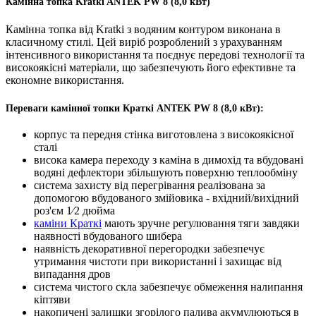
Камінна топка Kratki ANTEK PW 8 (8,0 кВт)
Камінна топка від Kratki з водяним контуром виконана в
класичному стилі. Цей виріб розроблений з урахуванням
інтенсивного використання та поєднує передові технології та
високоякісні матеріали, що забезпечують його ефективне та
економне використання.
Переваги камінної топки Краткі ANTEK PW 8 (8,0 кВт):
корпус та передня стінка виготовлена з високоякісної
сталі
висока камера переходу з каміна в димохід та вбудовані
водяні дефлектори збільшують поверхню теплообміну
система захисту від перегрівання реалізована за
допомогою вбудованого змійовика - вхідний/вихідний
роз'єм 1⁄2 дюйма
каміни Краткі
мають зручне регулювання тяги завдяки
наявності вбудованого шибера
наявність декоративної перегородки забезпечує
утримання чистоти при використанні і захищає від
випадання дров
система чистого скла забезпечує обмеження налипання
кіптяви
накопичені залишки згорілого палива акумулюються в