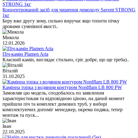
Концентрований засіб для чищення димоходу Savent STRONG
1кг
Беру вже другу зиму, сильно виручає ящо топити пічку
дровами сумнівної якості..
Микола
12.01.2026
Піч-камін Plamen Aria
Класний камін, виглядає стильно, гріє добре, що ще треба)..
Віталій
31.10.2025
Камінна топка з водяним контуром Nordflam LB 800 PW
Замовляв цю модель, сподобалось по заявленим
характеристикам та відповідною ціною, на даний момент
прийшли піч та комплект димових труб, у виборі
комплектуючих допоміг менеджер, окрема подяка, тепер
монтаж та пуск...
Іван
22.10.2025