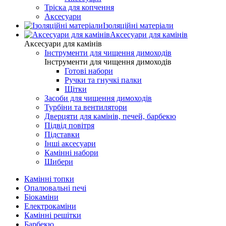
Тріска для копчення
Аксесуари
Ізоляційні матеріали
Аксесуари для камінів
Аксесуари для камінів
Інструменти для чищення димоходів
Інструменти для чищення димоходів
Готові набори
Ручки та гнучкі палки
Щітки
Засоби для чищення димоходів
Турбіни та вентилятори
Дверцяти для камінів, печей, барбекю
Підвід повітря
Підставки
Інші аксесуари
Камінні набори
Шибери
Камінні топки
Опалювальні печі
Біокаміни
Електрокаміни
Камінні решітки
Барбекю