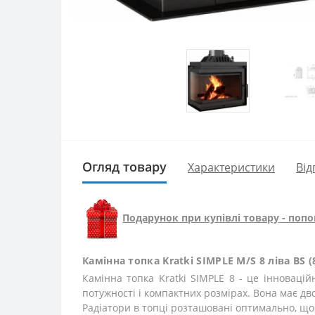
Огляд товару
Характеристики
Від
Подарунок при купівлі товару - попо
Камінна топка Kratki SIMPLE M/S 8 ліва BS (
Камінна топка Kratki SIMPLE 8 - це інноваці
потужності і компактних розмірах. Вона має дв
Радіатори в топці розташовані оптимально, щ