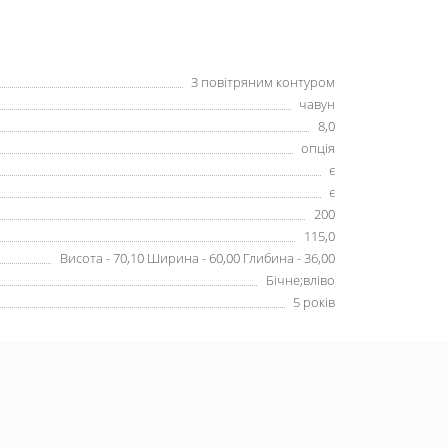
З повітряним контуром
чавун
8,0
опція
є
є
200
115,0
Висота - 70,10 Ширина - 60,00 Глибина - 36,00
Бічне;вліво
5 років