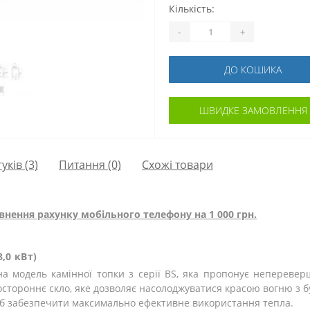
Кількість:
-
+
ДО КОШИКА
ШВИДКЕ ЗАМОВЛЕННЯ
гуків (3)
Питання
(0)
Схожі товари
внення рахунку мобільного телефону на 1 000 грн.
8,0 кВт)
йна модель камінної топки з серії BS, яка пропонує непереве
остороннє скло, яке дозволяє насолоджуватися красою вогню з буд
об забезпечити максимально ефективне використання тепла.