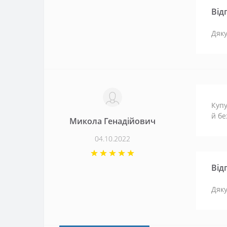
Від
Дяку
Купу
й бе
Микола Генадійович
04.10.2022
Від
Дяк