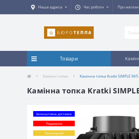
Наша адреса
Час роботи
Про магаз
Товари
Камін
Камінні топки
Камінна топка Kratki SIMPLE M/S 8
Камінна топка Kratki SIMPLE 
Безкоштовна доставка
Подарунок
Популярний