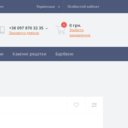
зин
Українська
Особистий кабінет
0 грн.
0
+38 097 870 32 35
Зробити
Замовити дзвінок
замовлення
ни
Камінні решітки
Барбекю