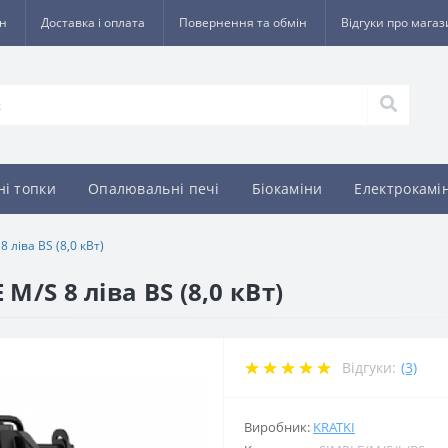
ин
Доставка і оплата
Повернення та обмін
Відгуки про мага
ні топки
Опалювальні печі
Біокаміни
Електрокамі
 ліва BS (8,0 кВт)
M/S 8 ліва BS (8,0 кВт)
Відгуки:
(3)
Виробник:
KRATKI