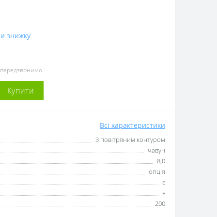
и знижку
и передзвонимо
Купити
Всі характеристики
З повітряним контуром
чавун
8,0
опція
є
є
200