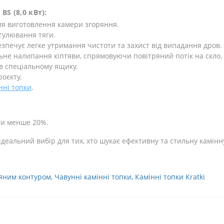
BS (8,0 кВт):
ля виготовлення камери згоряння.
гулювання тяги.
зпечує легке утримання чистоти та захист від випадання дров.
ьне налипання кіптяви, спрямовуючи повітряний потік на скло.
 в спеціальному ящику.
роєкту.
нні топки
.
ги менше 20%.
 ідеальний вибір для тих, хто шукає ефективну та стильну камінн
ряним контуром
,
Чавунні камінні топки
,
Камінні топки Kratki