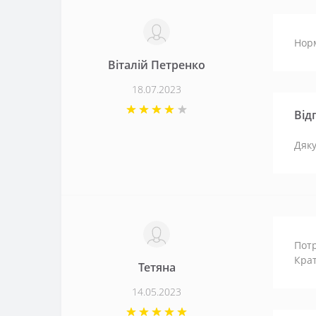
Норм
Віталій Петренко
18.07.2023
Від
Дяку
Потр
Крат
Тетяна
14.05.2023