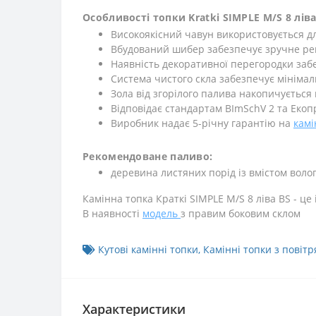
Особливості топки Kratki SIMPLE M/S 8 ліва 
Високоякісний чавун використовується д
Вбудований шибер забезпечує зручне ре
Наявність декоративної перегородки забе
Система чистого скла забезпечує мінімал
Зола від згорілого палива накопичується
Відповідає стандартам BImSchV 2 та Екоп
Виробник надає 5-річну гарантію на
камі
Рекомендоване паливо:
деревина листяних порід із вмістом воло
Камінна топка Краткі SIMPLE M/S 8 ліва BS - це
В наявності
модель
з правим боковим склом
Кутові камінні топки
,
Камінні топки з повіт
Характеристики