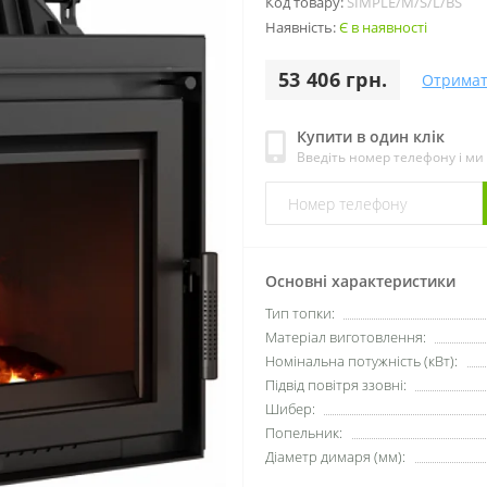
Код товару:
SIMPLE/M/S/L/BS
Наявність:
Є в наявності
53 406 грн.
Отримат
Купити в один клік
Введіть номер телефону і м
Основні характеристики
Тип топки:
Матеріал виготовлення:
Номінальна потужність (кВт):
Підвід повітря ззовні:
Шибер:
Попельник:
Діаметр димаря (мм):