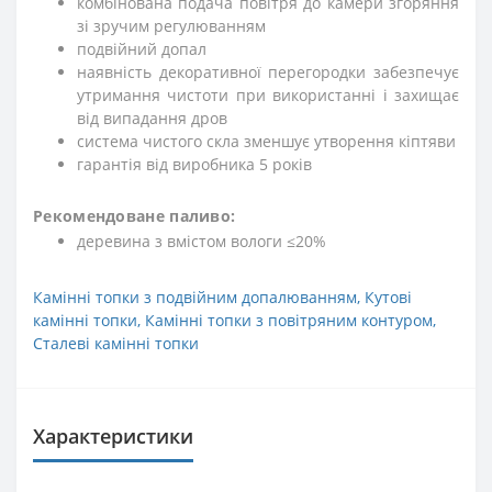
комбінована подача повітря до камери згоряння
зі зручим регулюванням
подвійний допал
наявність декоративної перегородки забезпечує
утримання чистоти при використанні і захищає
від випадання дров
система чистого скла зменшує утворення кіптяви
гарантія від виробника 5 років
Рекомендоване паливо:
деревина з вмістом вологи ≤20%
Камінні топки з подвійним допалюванням
,
Кутові
камінні топки
,
Камінні топки з повітряним контуром
,
Сталеві камінні топки
Характеристики