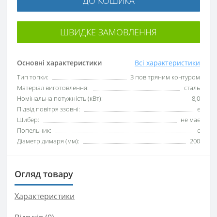
ДО КОШИКА
ШВИДКЕ ЗАМОВЛЕННЯ
Основні характеристики
Всі характеристики
Тип топки:
З повітряним контуром
Матеріал виготовлення:
сталь
Номінальна потужність (кВт):
8,0
Підвід повітря ззовні:
є
Шибер:
не має
Попельник:
є
Діаметр димаря (мм):
200
Огляд товару
Характеристики