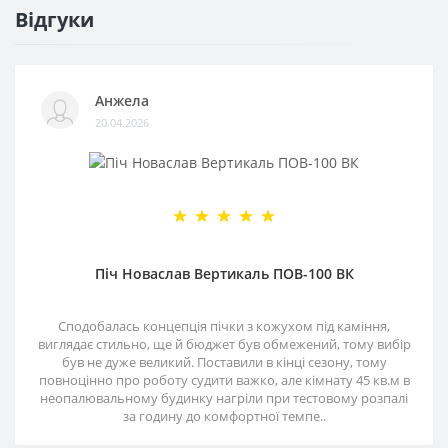
Відгуки
Анжела
20.04.2026
Піч Новаслав Вертикаль ПОВ-100 ВК
Сподобалась концепція пічки з кожухом під каміння,
виглядає стильно, ще й бюджет був обмежений, тому вибір
був не дуже великий. Поставили в кінці сезону, тому
повноцінно про роботу судити важко, але кімнату 45 кв.м в
неопалювальному будинку нагріли при тестовому розпалі
за годину до комфортної темпе..