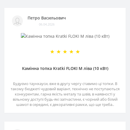
Петро Васильович
06.04.2026
Камінна топка Kratki FLOKI M ліва (10 кВт)
Будуємо таунхауси, вже в другу чергу ставимо ці топки. В
такому бюджеті чудовий варіант, технічно не поступаються
конкурентам, гарна якість металу та швів, в наявності у
вільному доступі будь-які запчастини, є чорний або білий
шамот в середині, є декоративні рамки, що ще треба..