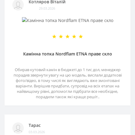
Котляров Віталій
29.03.2026
Камінна топка Nordflam ETNA праве скло
Обирав кутовий камін в бюджеті до 1 тис дол, менеджер
порадив звернути увагу на цю модель, вислали додаткові
фото/відео, в тому числі як виглядають вже змонтовані
варіанти. Вирішив придбати, супровід на всіх етапах на
найвищому рівні, допомогли підібрати все необхідне,
порадили також які краще решіт..
Тарас
03.03.2026