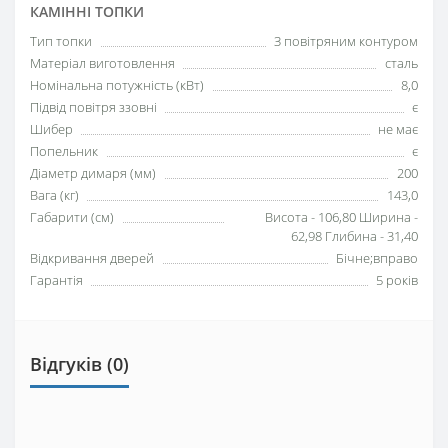
КАМІННІ ТОПКИ
Тип топки
З повітряним контуром
Матеріал виготовлення
сталь
Номінальна потужність (кВт)
8,0
Підвід повітря ззовні
є
Шибер
не має
Попельник
є
Діаметр димаря (мм)
200
Вага (кг)
143,0
Габарити (см)
Висота - 106,80 Ширина -
62,98 Глибина - 31,40
Відкривання дверей
Бічне;вправо
Гарантія
5 років
Відгуків (0)