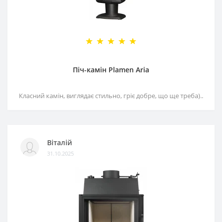
Піч-камін Plamen Aria
Класний камін, виглядає стильно, гріє добре, що ще треба)..
Віталій
31.10.2025