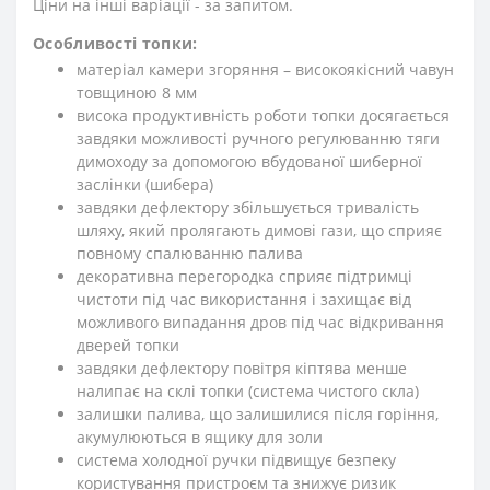
Ціни на інші варіації - за запитом.
Особливості топки:
матеріал камери згоряння – високоякісний чавун
товщиною 8 мм
висока продуктивність роботи топки досягається
завдяки можливості ручного регулюванню тяги
димоходу за допомогою вбудованої шиберної
заслінки (шибера)
завдяки дефлектору збільшується тривалість
шляху, який пролягають димові гази, що сприяє
повному спалюванню палива
декоративна перегородка сприяє підтримці
чистоти під час використання і захищає від
можливого випадання дров під час відкривання
дверей топки
завдяки дефлектору повітря кіптява менше
налипає на склі топки (система чистого скла)
залишки палива, що залишилися після горіння,
акумулюються в ящику для золи
система холодної ручки підвищує безпеку
користування пристроєм та знижує ризик