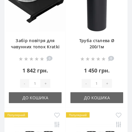
Забір повітря для
Труба сталева Ø
чавунних топок Kratki
200/1м
0
0
1 842 грн.
1 450 грн.
-
+
-
+
ДО КОШИКА
ДО КОШИКА
Популярний
Популярний