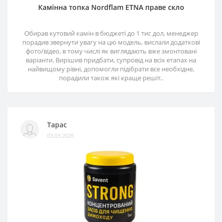
Камінна топка Nordflam ETNA праве скло
Обирав кутовий камін в бюджеті до 1 тис дол, менеджер
порадив звернути увагу на цю модель, вислали додаткові
фото/відео, в тому числі як виглядають вже змонтовані
варіанти. Вирішив придбати, супровід на всіх етапах на
найвищому рівні, допомогли підібрати все необхідне,
порадили також які краще решіт..
Тарас
03.03.2026