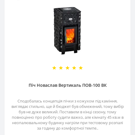
Піч Новаслав Вертикаль ПОВ-100 ВК
Сподобалась концепція пічки з кожухом під каміння,
виглядає стильно, ще й бюджет був обмежений, тому вибір
був не дуже великий. Поставили в кінці сезону, тому
повноцінно про роботу судити важко, але кімнату 45 кв.м в
неопалювальному будинку нагріли при тестовому розпалі
за годину до комфортної темпе..