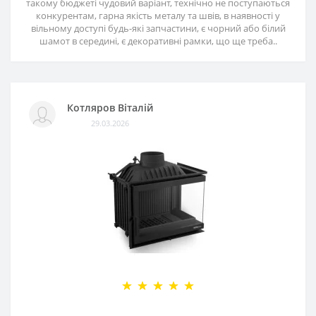
такому бюджеті чудовий варіант, технічно не поступаються
конкурентам, гарна якість металу та швів, в наявності у
вільному доступі будь-які запчастини, є чорний або білий
шамот в середині, є декоративні рамки, що ще треба..
Котляров Віталій
29.03.2026