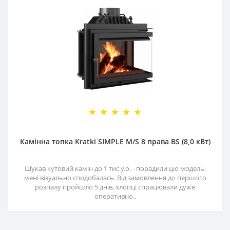
Камінна топка Kratki SIMPLE M/S 8 права BS (8,0 кВт)
Шукав кутовий камін до 1 тис у.о. - порадили цю модель,
мені візуально сподобалась. Від замовлення до першого
розпалу пройшло 5 днів, хлопці спрацювали дуже
оперативно..