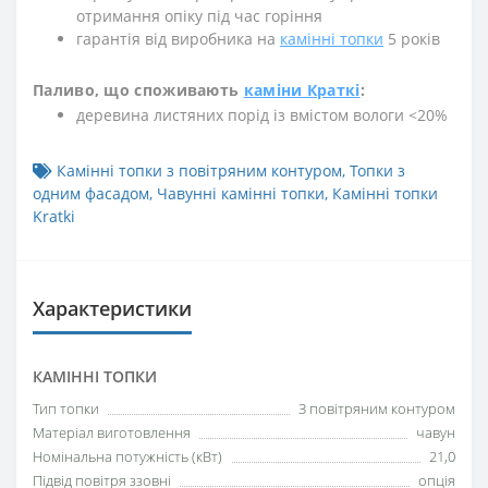
отримання опіку під час горіння
гарантія від виробника на
камінні топки
5 років
Паливо, що споживають
каміни Краткі
:
деревина листяних порід із вмістом вологи <20%
Камінні топки з повітряним контуром
,
Топки з
одним фасадом
,
Чавунні камінні топки
,
Камінні топки
Kratki
Характеристики
КАМІННІ ТОПКИ
Тип топки
З повітряним контуром
Матеріал виготовлення
чавун
Номінальна потужність (кВт)
21,0
Підвід повітря ззовні
опція