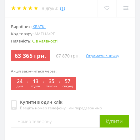
Відгуки:
(1)
Виробник:
KRATKI
Код товару:
AMELIA/PF
Наявність:
Є в наявності
63 365 грн.
67 870 грн.
Отримати знижку
Акція закінчиться через:
24
13
35
56
:
:
:
днів
годин
хвилин
секунд
Купити в один клік
Введіть номер телефону і ми передзвонимо
Купити