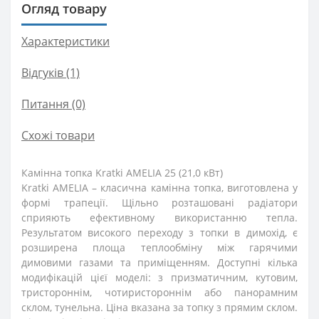
Огляд товару
Характеристики
Відгуків (1)
Питання
(0)
Схожі товари
Камінна топка Kratki AMELIA 25 (21,0 кВт)
Kratki AMELIA – класична камінна топка, виготовлена у
формі трапеції. Щільно розташовані радіатори
сприяють ефективному використанню тепла.
Результатом високого переходу з топки в димохід, є
розширена площа теплообміну між гарячими
димовими газами та приміщенням. Доступні кілька
модифікацій цієї моделі: з призматичним, кутовим,
тристороннім, чотиристороннім або панорамним
склом, тунельна. Ціна вказана за топку з прямим склом.