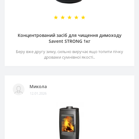
Концентрований засіб для чищення димоходу
Savent STRONG 1кг
Беру вже другу зиму, сильно виручає ящо топити пічку
дровами сумнівної якості..
Микола
12.01.2026