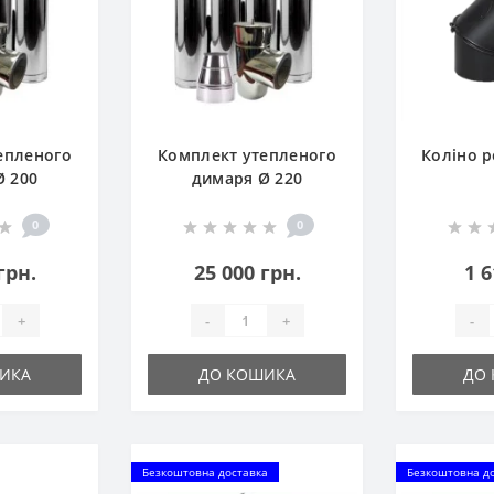
епленого
Комплект утепленого
Коліно р
Ø 200
димаря Ø 220
0
0
грн.
25 000 грн.
1 6
+
-
+
-
ИКА
ДО КОШИКА
ДО
Безкоштовна доставка
Безкоштовна д