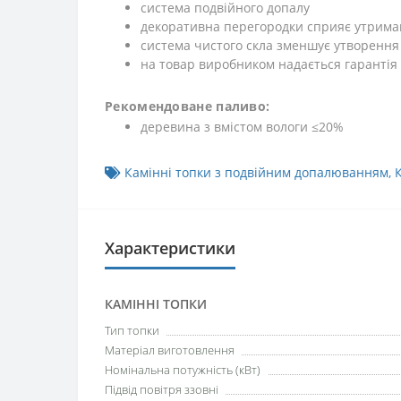
система подвійного допалу
декоративна перегородки сприяє утриман
система чистого скла зменшує утворення
на товар виробником надається гарантія 
Рекомендоване паливо:
деревина з вмістом вологи ≤20%
Камінні топки з подвійним допалюванням
,
Характеристики
КАМІННІ ТОПКИ
Тип топки
Матеріал виготовлення
Номінальна потужність (кВт)
Підвід повітря ззовні