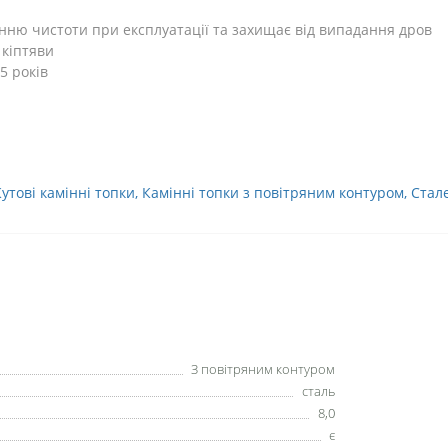
ню чистоти при експлуатації та захищає від випадання дров
 кіптяви
5 років
Кутові камінні топки
,
Камінні топки з повітряним контуром
,
Стале
З повітряним контуром
сталь
8,0
є