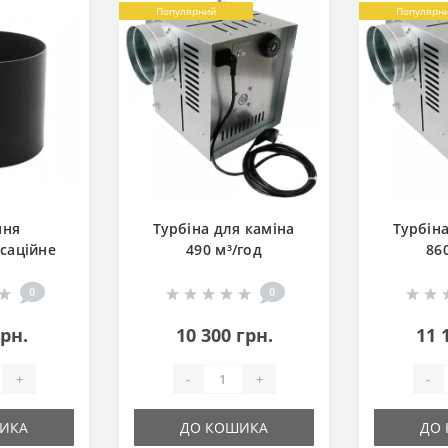
Популярний
Популярн
ння
Турбіна для каміна
Турбін
саційне
490 м³/год
86
0
0
0
грн.
10 300 грн.
11 
+
-
+
-
ИКА
ДО КОШИКА
ДО