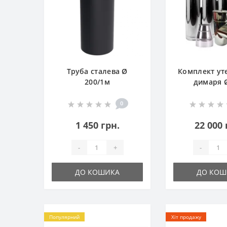
Труба сталева Ø
Комплект ут
200/1м
димаря 
0
1 450 грн.
22 000 
-
+
-
ДО КОШИКА
ДО КОШ
Популярний
Хіт продажу