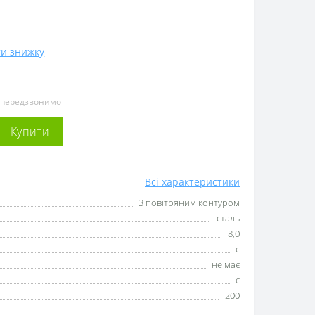
и знижку
и передзвонимо
Купити
Всі характеристики
З повітряним контуром
сталь
8,0
є
не має
є
200