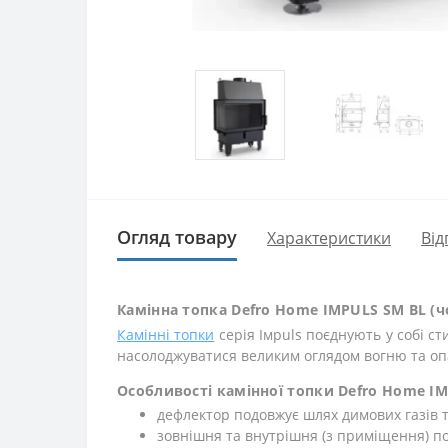
Огляд товару
Характеристики
Від
Камінна топка Defro Home IMPULS SM BL (
Камінні топки
серія Iмpuls поєднують у собі ст
насолоджуватися великим оглядом вогню та оп
Особливості камінної топки Defro Home I
дефлектор подовжує шлях димових газів 
зовнішня та внутрішня (з приміщення) п