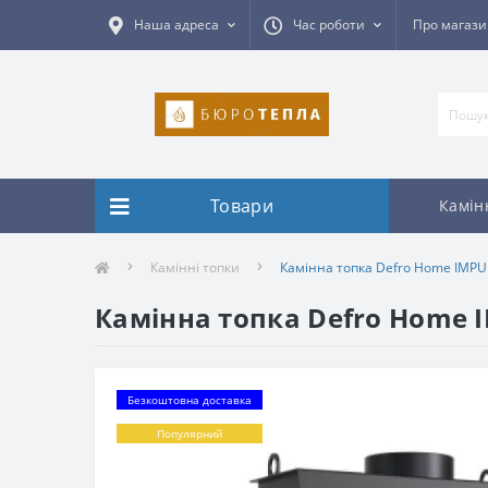
Наша адреса
Час роботи
Про магаз
Товари
Камін
Камінні топки
Камінна топка Defro Home IMPU
Камінна топка Defro Home 
Безкоштовна доставка
Популярний