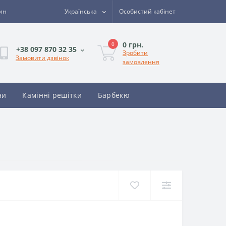
зин
Українська
Особистий кабінет
0 грн.
0
+38 097 870 32 35
Зробити
Замовити дзвінок
замовлення
ни
Камінні решітки
Барбекю