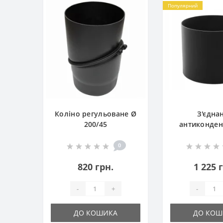
Популярний
Коліно регульоване Ø
З'єдна
200/45
антиконден
Ø20
0
820 грн.
1 225 
-
+
-
ДО КОШИКА
ДО КОШ