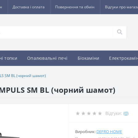
ин
Доставка і оплата
Повернення та обмін
Відгуки про мага
ні топки
Опалювальні печі
Біокаміни
Електрокамі
LS SM BL (чорний шамот)
IMPULS SM BL (чорний шамот)
Відгуки:
(0)
Виробник:
DEFRO HOME