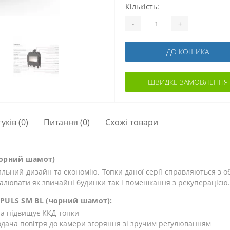
Кількість:
-
+
ДО КОШИКА
ШВИДКЕ ЗАМОВЛЕННЯ
гуків (0)
Питання
(0)
Схожі товари
чорний шамот)
ильний дизайн та економію. Топки даної серії справляються з о
алювати як звичайні будинки так і помешкання з рекуперацією
MPULS SM BL (чорний шамот):
та підвищує ККД топки
одача повітря до камери згоряння зі зручим регулюванням