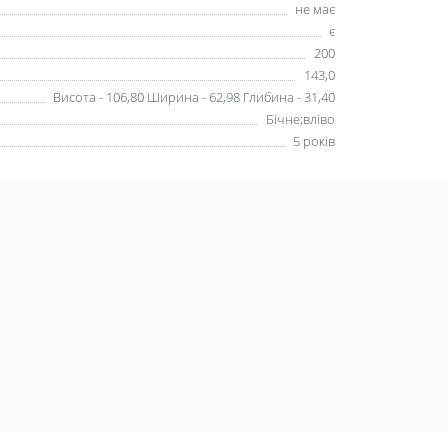
не має
є
200
143,0
Висота - 106,80 Ширина - 62,98 Глибина - 31,40
Бічне;вліво
5 років