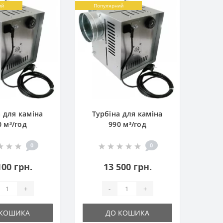
ий
Популярний
а для каміна
Турбіна для каміна
0 м³/год
990 м³/год
0
0
100 грн.
13 500 грн.
+
-
+
 КОШИКА
ДО КОШИКА