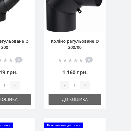
егульоване Ø
Коліно регульоване Ø
200
200/90
0
0
19 грн.
1 160 грн.
+
-
+
 КОШИКА
ДО КОШИКА
оставка
Безкоштовна доставка