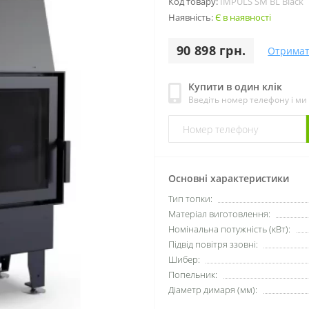
Код товару:
IMPULS SM BL Black
Наявність:
Є в наявності
90 898 грн.
Отримат
Купити в один клік
Введіть номер телефону і м
Основні характеристики
Тип топки:
Матеріал виготовлення:
Номінальна потужність (кВт):
Підвід повітря ззовні:
Шибер:
Попельник:
Діаметр димаря (мм):