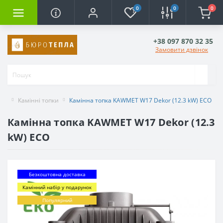
0
0
0
+38 097 870 32 35
Замовити дзвінок
Камінні топки
Камінна топка KAWMET W17 Dekor (12.3 kW) EСO
Камінна топка KAWMET W17 Dekor (12.3
kW) EСO
Безкоштовна доставка
Камінний набір у подарунок
Популярний