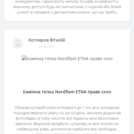
конкурентам, гарна якість металу та швів, в наявності у
вільному доступі будь-які запчастини, є чорний або білий
шамот в середині, є декоративні рамки, що ще треба..
Котляров Віталій
29.03.2026
Камінна топка Nordflam ETNA праве скло
Обирав кутовий камін в бюджеті до 1 тис дол, менеджер
порадив звернути увагу на цю модель, вислали додаткові
фото/відео, в тому числі як виглядають вже змонтовані
варіанти. Вирішив придбати, супровід на всіх етапах на
найвищому рівні, допомогли підібрати все необхідне,