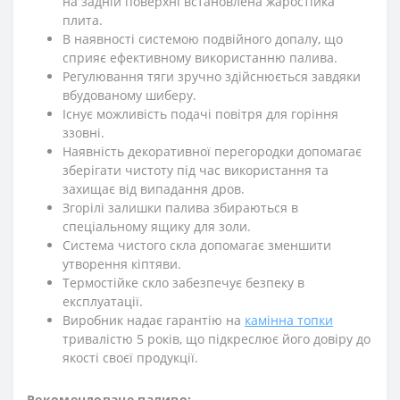
на задній поверхні встановлена жаростійка
плита.
В наявності системою подвійного допалу, що
сприяє ефективному використанню палива.
Регулювання тяги зручно здійснюється завдяки
вбудованому шиберу.
Існує можливість подачі повітря для горіння
ззовні.
Наявність декоративної перегородки допомагає
зберігати чистоту під час використання та
захищає від випадання дров.
Згорілі залишки палива збираються в
спеціальному ящику для золи.
Система чистого скла допомагає зменшити
утворення кіптяви.
Термостійке скло забезпечує безпеку в
експлуатації.
Виробник надає гарантію на
камінна топки
тривалістю 5 років, що підкреслює його довіру до
якості своєї продукції.
Рекомендоване паливо: