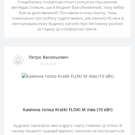
Сподобалась концепція пічки з кожухом під каміння,
виглядає стильно, ще й бюджет був обмежений, тому вибір
був не дуже великий. Поставили в кінці сезону, тому
повноцінно про роботу судити важко, але кімнату 45 кв.м в
неопалювальному будинку нагріли при тестовому розпалі
за годину до комфортної темпе..
Петро Васильович
06.04.2026
Камінна топка Kratki FLOKI M ліва (10 кВт)
Будуємо таунхауси, вже в другу чергу ставимо ці топки. В
такому бюджеті чудовий варіант, технічно не поступаються