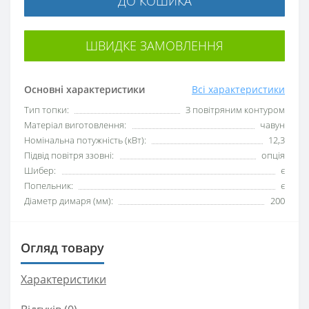
ДО КОШИКА
ШВИДКЕ ЗАМОВЛЕННЯ
Основні характеристики
Всі характеристики
Тип топки:
З повітряним контуром
Матеріал виготовлення:
чавун
Номінальна потужність (кВт):
12,3
Підвід повітря ззовні:
опція
Шибер:
є
Попельник:
є
Діаметр димаря (мм):
200
Огляд товару
Характеристики