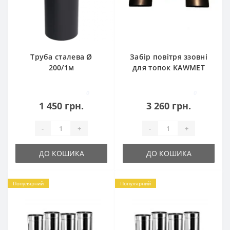
Труба сталева Ø
Забір повітря ззовні
200/1м
для топок KAWMET
моделі W17 16,1
kW/12,3 kW EKO
0
0
1 450 грн.
3 260 грн.
-
+
-
+
ДО КОШИКА
ДО КОШИКА
Популярний
Популярний