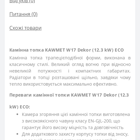
Відгуків (0)
Питання
(0)
Схожі товари
Камінна топка KAWMET W17 Dekor (12.3 kW) EСO
Камінна топка трапецієподібної форми, виконана в
класичному стилі. Великий огляд вогню при відносно
невеликій потужності і компактних габаритах.
Радіатори в топці розташовані щільно, завдяки чому
тепло використовується максимально ефективно.
Переваги камінної топки KAWMET W17 Dekor (12.3
kW) EСO:
Камера згоряння цієї камінної топки виготовлена
з високоякісного чавуну класу EN-GJL-200, що
гарантує його високу міцність та довговічність
Для додаткового захисту корпусу топки від зносу,