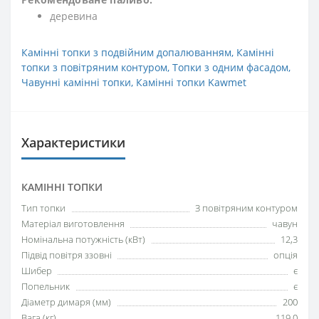
деревина
Камінні топки з подвійним допалюванням
,
Камінні
топки з повітряним контуром
,
Топки з одним фасадом
,
Чавунні камінні топки
,
Камінні топки Kawmet
Характеристики
КАМІННІ ТОПКИ
Тип топки
З повітряним контуром
Матеріал виготовлення
чавун
Номінальна потужність (кВт)
12,3
Підвід повітря ззовні
опція
Шибер
є
Попельник
є
Діаметр димаря (мм)
200
Вага (кг)
119,0