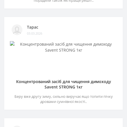
порадили також які краще решіт..
Тарас
03.03.2026
Концентрований засіб для чищення димоходу
Savent STRONG 1кг
Беру вже другу зиму, сильно виручає ящо топити пічку
дровами сумнівної якості..