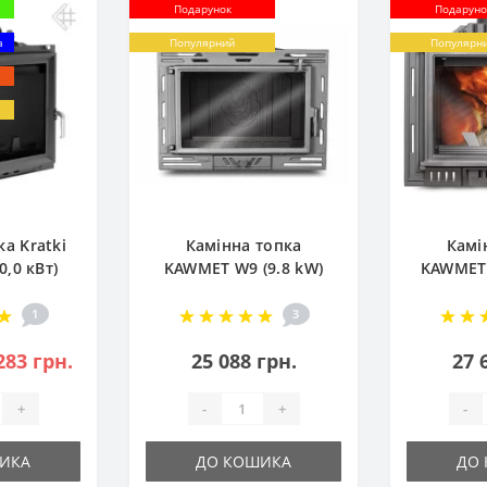
Подарунок
Подаруно
а
Популярний
Популярн
а Kratki
Камінна топка
Камі
0,0 кВт)
KAWMET W9 (9.8 kW)
KAWMET 
EСO
1
3
283 грн.
25 088 грн.
27 
+
-
+
-
ИКА
ДО КОШИКА
ДО