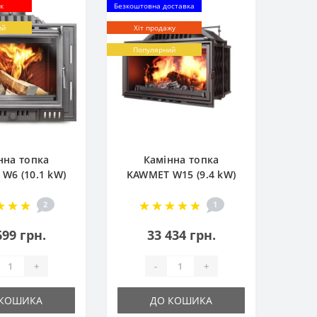
к
Безкоштовна доставка
ий
Хіт продажу
Популярний
нна топка
Камінна топка
W6 (10.1 kW)
KAWMET W15 (9.4 kW)
EСO
2
1
699 грн.
33 434 грн.
+
-
+
 КОШИКА
ДО КОШИКА