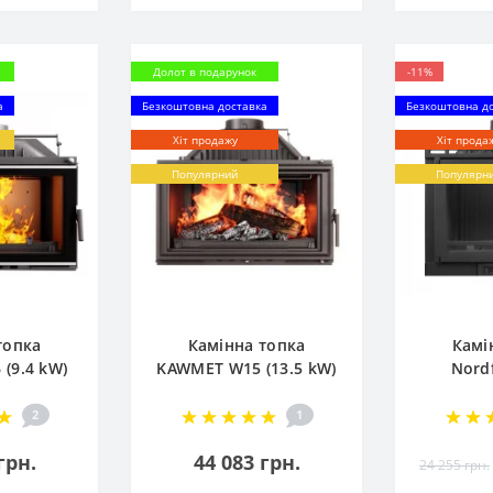
Долот в подарунок
-11%
а
Безкоштовна доставка
Безкоштовна д
Хіт продажу
Хіт прода
Популярний
Популярн
топка
Камінна топка
Камі
(9.4 kW)
KAWMET W15 (13.5 kW)
Nord
ECO
2
1
грн.
44 083 грн.
24 255 грн.