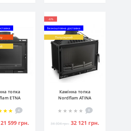
-6%
оставка
Безкоштовна доставка
жу
Популярний
ий
нна топка
Камінна топка
flam ETNA
Nordflam ATINA
4
0
21 599 грн.
32 121 грн.
34 304 грн.