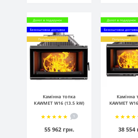
Долот в подарунок
Долот в подарунок
Безкоштовна доставка
Безкоштовна доставк
Популярний
Популярний
Камінна топка
Камінна 
KAWMET W16 (13.5 kW)
KAWMET W16 
ECO
EСO
1
55 962 грн.
38 554 