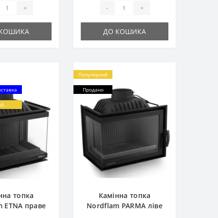
+
-
+
 КОШИКА
ДО КОШИКА
Популярний
оставка
Продано
ий
нна топка
Камінна топка
m ETNA праве
Nordflam PARMA ліве
скло
скло