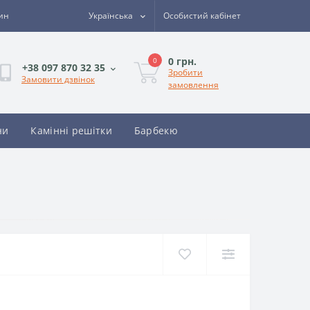
зин
Українська
Особистий кабінет
0 грн.
0
+38 097 870 32 35
Зробити
Замовити дзвінок
замовлення
ни
Камінні решітки
Барбекю