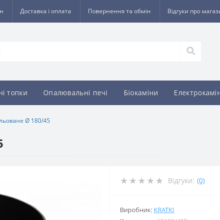
ин
Доставка і оплата
Повернення та обмін
Відгуки про мага
ні топки
Опалювальні печі
Біокаміни
Електрокамі
ульоване Ø 180/45
5
Відгуки:
(0)
Виробник:
KRATKI