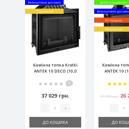
Безкоштовна доставка
Долот в подарунок
Популярний
Безкоштовна доставк
Хіт продажу
Популярний
Камінна топка Kratki
Камінна топк
ANTEK 10 DECO (10,0
ANTEK 10 (1
кВт)
0
37 029 грн.
26 
31 088 грн.
-
+
-
ДО КОШИКА
ДО КОШ