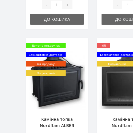
-
+
-
ДО КОШИКА
ДО КОШ
Долот в подарунок
-6%
Безкоштовна доставка
Безкоштовна доставк
Хіт продажу
Популярний
Популярний
Камінна топка
Камінна 
Nordflam ALBER
Nordflam
STANDART
STAND