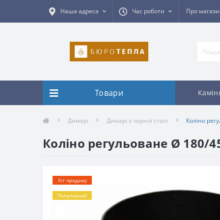
Наша адреса
Час роботи
Про магаз
Товари
Камін
Димарі
Димарі з чорної сталі
Коліно рег
Коліно регульоване Ø 180/4
Хіт продажу
Популярний