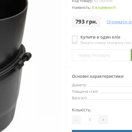
Код товару:
KS180/45R
Наявність:
Є в наявності
793 грн.
Отримати з
Купити в один клік
Введіть номер телефону і м
Основні характеристики
Діаметр:
Товщина сталі:
Вага (кг):
Кількість:
-
+