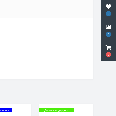
0
0
0
оставка
Долот в подарунок