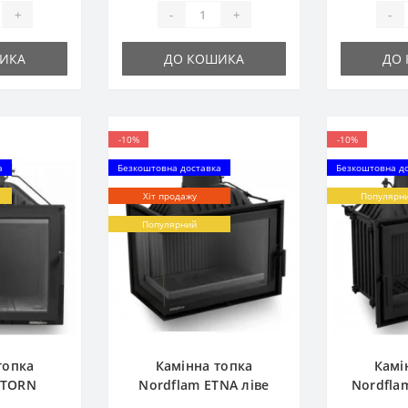
+
-
+
-
ИКА
ДО КОШИКА
ДО
-10%
-10%
а
Безкоштовна доставка
Безкоштовна д
Хіт продажу
Популярн
Популярний
топка
Камінна топка
Камі
 TORN
Nordflam ETNA ліве
Nordfla
ARD
скло