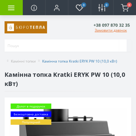
0
0
0
+38 097 870 32 35
Замовити дзвінок
Камінні топки
Камінна топка Kratki ERYK PW 10 (10,0 кВт)
Камінна топка Kratki ERYK PW 10 (10,0
кВт)
Долот в подарунок
Безкоштовна доставка
Популярний