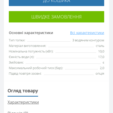
ДО КОШИКА
ШВИДКЕ ЗАМОВЛЕННЯ
Основні характеристики
Всі характеристики
Тип топки:
З водяним контуром
Матеріал виготовлення:
сталь
Номінальна потужність (кВт):
10,0
Ємність води (л):
17,0
Змійовик:
є
Максимальний робочий тиск (бар):
2,0
Підвід повітря ззовні:
опція
Огляд товару
Характеристики