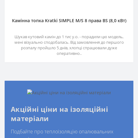
Камінна топка Kratki SIMPLE M/S 8 права BS (8,0 кВт)
Шукав кутовий камін до 1 тис у.о. - порадили цю модель,
мені візуально сподобалась. Від замовлення до першого
розпалу пройшло 5 днів, хлопці спрацювали дуже
оперативно..
Акційні ціни на ізоляційні
матеріали
Подбайте про теплоізоляцію опалювальних