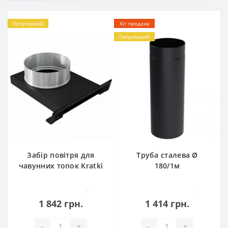
Популярний
Хіт продажу
Популярний
Забір повітря для
Труба сталева Ø
чавунних топок Kratki
180/1м
0
1
1 842 грн.
1 414 грн.
-
+
-
+