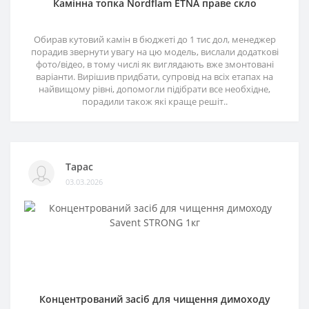
Камінна топка Nordflam ETNA праве скло
Обирав кутовий камін в бюджеті до 1 тис дол, менеджер
порадив звернути увагу на цю модель, вислали додаткові
фото/відео, в тому числі як виглядають вже змонтовані
варіанти. Вирішив придбати, супровід на всіх етапах на
найвищому рівні, допомогли підібрати все необхідне,
порадили також які краще решіт..
Тарас
03.03.2026
Концентрований засіб для чищення димоходу