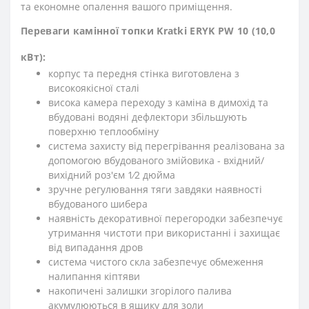
та економне опалення вашого приміщення.
Переваги камінної топки Kratki ERYK PW 10 (10,0
кВт):
корпус та передня стінка виготовлена з
високоякісної сталі
висока камера переходу з каміна в димохід та
вбудовані водяні дефлектори збільшують
поверхню теплообміну
система захисту від перегрівання реалізована за
допомогою вбудованого змійовика - вхідний/
вихідний роз'єм 1⁄2 дюйма
зручне регулювання тяги завдяки наявності
вбудованого шибера
наявність декоративної перегородки забезпечує
утримання чистоти при використанні і захищає
від випадання дров
система чистого скла забезпечує обмеження
налипання кіптяви
накопичені залишки згорілого палива
акумулюються в ящику для золи