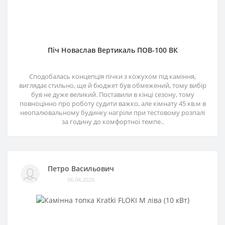
Піч Новаслав Вертикаль ПОВ-100 ВК
Сподобалась концепція пічки з кожухом під каміння,
виглядає стильно, ще й бюджет був обмежений, тому вибір
був не дуже великий. Поставили в кінці сезону, тому
повноцінно про роботу судити важко, але кімнату 45 кв.м в
неопалювальному будинку нагріли при тестовому розпалі
за годину до комфортної темпе..
Петро Васильович
06.04.2026