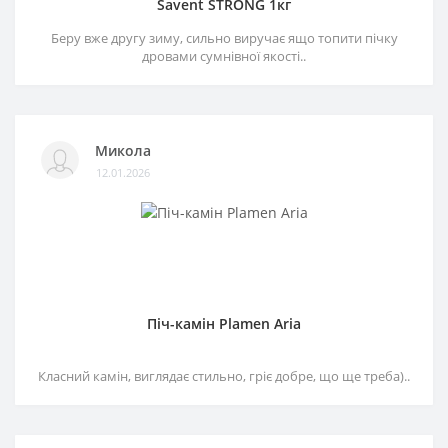
Savent STRONG 1кг
Беру вже другу зиму, сильно виручає ящо топити пічку
дровами сумнівної якості..
Микола
12.01.2026
Піч-камін Plamen Aria
Класний камін, виглядає стильно, гріє добре, що ще треба)..