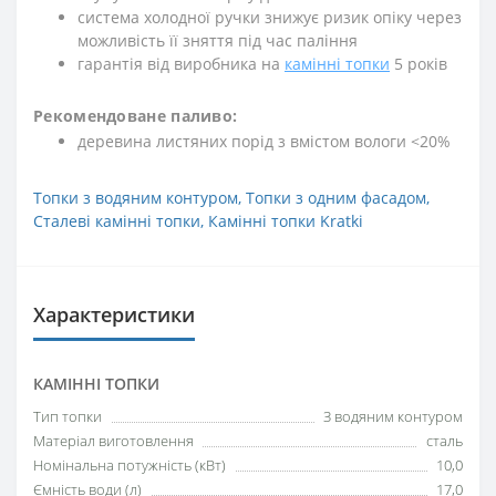
система холодної ручки знижує ризик опіку через
можливість її зняття під час паління
гарантія від виробника на
камінні топки
5 років
Рекомендоване паливо:
деревина листяних порід з вмістом вологи <20%
Топки з водяним контуром
,
Топки з одним фасадом
,
Сталеві камінні топки
,
Камінні топки Kratki
Характеристики
КАМІННІ ТОПКИ
Тип топки
З водяним контуром
Матеріал виготовлення
сталь
Номінальна потужність (кВт)
10,0
Ємність води (л)
17,0