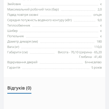
Змійовик
є
Максимальний робочий тиск (бар)
2,0
Підвід повітря ззовні
опція
Середня потужність водяного контуру (кВт)
9,0
Теплообмінник
є
Шибер
є
Попельник
є
Діаметр димаря (мм)
180
Вага (кг)
110,0
Габарити (см)
Висота - 70,10 Ширина - 65,20
Глибина - 41,40
Відкривання дверей
Бічне;вліво
Гарантія
5 років
Відгуків (0)