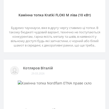
Камінна топка Kratki FLOKI M ліва (10 кВт)
Будуємо таунхауси, вже в другу чергу ставимо ці топки. В
такому бюджеті чудовий варіант, технічно не поступаються
конкурентам, гарна якість металу та швів, в наявності у
вільному доступі будь-які запчастини, є чорний або білий
шамот в середині, є декоративні рамки, що ще треба..
Котляров Віталій
29.03.2026