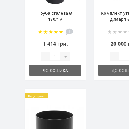
Труба сталева Ø
Комплект ут
180/1м
димаря 
1
1 414 грн.
20 000 
-
+
-
ДО КОШИКА
ДО КОШ
Популярний