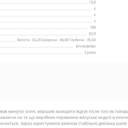
13,0
є
є
є
180
82,0
Висота - 62,20 Ширина - 66,00 Глибина - 35,50
Бічне;вліво
2 роки
вав минулої осені, вирішив залишити відгук після того як поко
ажаючи на те що виробник переважно випускає моделі в економ 
ачається. Зараз користуємося каміном стабільно декілька разі