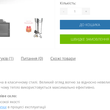
Кількість:
-
+
ДО КОШИКА
ШВИДКЕ ЗАМОВЛЕННЯ
гуків (1)
Питання
(0)
Схожі товари
а в класичному стилі. Великий огляд вогню за відносно невелик
и чому тепло використовується максимально ефективно.
іве скло:
сокої якості
опки
в процесі експлуатації