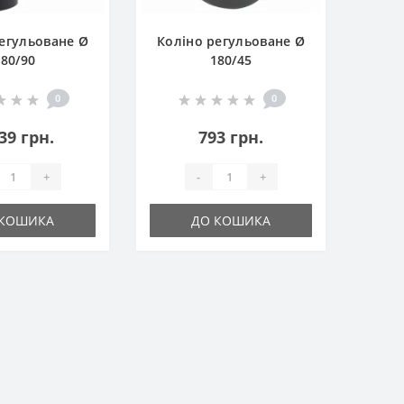
егульоване Ø
Коліно регульоване Ø
180/90
180/45
0
0
39 грн.
793 грн.
+
-
+
 КОШИКА
ДО КОШИКА