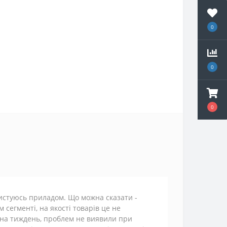
0
0
0
ристуюсь приладом. Що можна сказати -
сегменті, на якості товарів це не
в на тиждень, проблем не виявили при