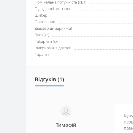
Номінальна потужність (кВт)
Підвід повітря ззовні
Шибер
Попельник
Діаметр димаря (мм)
Вага (кг)
Габарити (см)
Відкривання дверей
Гарантія
Відгуків (1)
Купу
незв
Тимофій
позн