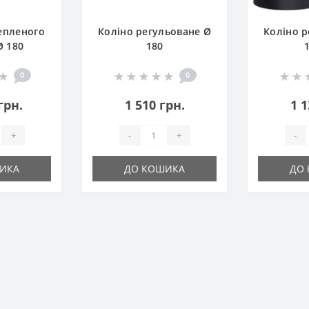
епленого
Коліно регульоване Ø
Коліно р
Ø 180
180
0
0
грн.
1 510 грн.
1 1
+
-
+
-
ИКА
ДО КОШИКА
ДО