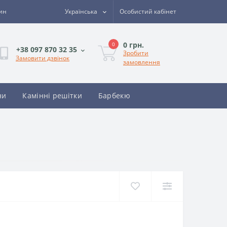
зин
Українська
Особистий кабінет
0 грн.
0
+38 097 870 32 35
Зробити
Замовити дзвінок
замовлення
ни
Камінні решітки
Барбекю