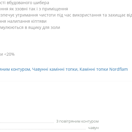
сті вбудованого шибера
ння як ззовні так і з приміщення
езпечує утримання чистоти під час використання та захищає ві
ння налипання кіптяви
умулюються в ящику для золи
ги <20%
ряним контуром
,
Чавунні камінні топки
,
Kамінні топки Nordflam
З повітряним контуром
чавун