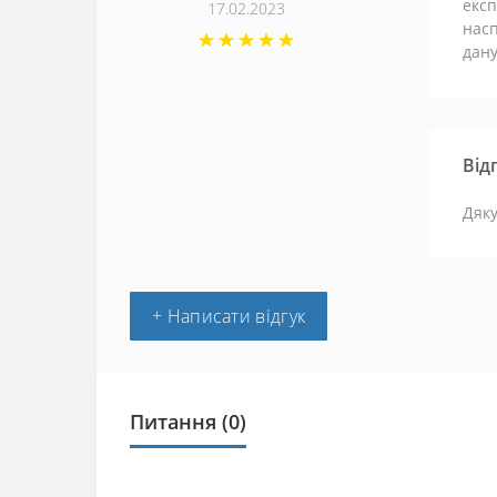
експ
17.02.2023
насп
дану
Від
Дяку
+ Написати відгук
Питання
(0)