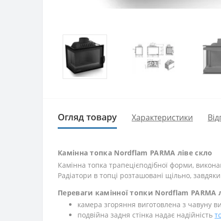
Огляд товару
Характеристики
Від
Камінна топка Nordflam PARMA ліве скло
Камінна топка трапецієподібної форми, виконан
Радіатори в топці розташовані щільно, завдяк
Переваги камінної топки Nordflam PARMA л
камера згоряння виготовлена з чавуну ви
подвійна задня стінка надає надійність
т