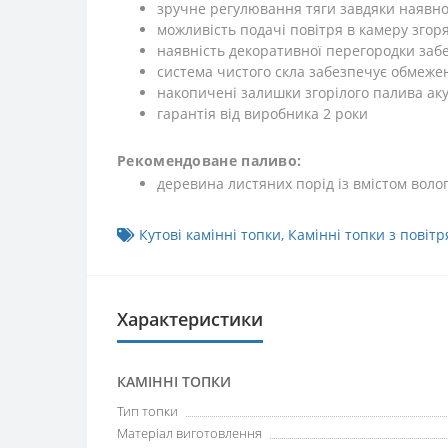
зручне регулювання тяги завдяки наявно
можливість подачі повітря в камеру згоря
наявність декоративної перегородки заб
система чистого скла забезпечує обмеже
накопичені залишки згорілого палива ак
гарантія від виробника 2 роки
Рекомендоване паливо:
деревина листяних порід із вмістом воло
Кутові камінні топки
,
Камінні топки з повіт
Характеристики
КАМІННІ ТОПКИ
Тип топки
Матеріал виготовлення