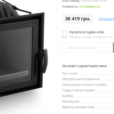
Код товару:
PARMA ліве скло
Наявність:
Є в наявності
38 419 грн.
Отримат
Купити в один клік
Введіть номер телефону і м
Основні характеристики
Тип топки:
Матеріал виготовлення:
Номінальна потужність (кВт):
Підвід повітря ззовні:
Шибер:
Попельник:
Діаметр димаря (мм):