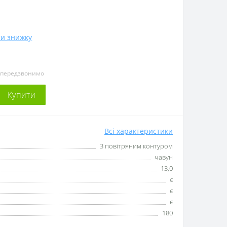
и знижку
и передзвонимо
Купити
Всі характеристики
З повітряним контуром
чавун
13,0
є
є
є
180