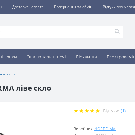
ин
Доставка і оплата
Повернення та обмін
Відгуки про мага
ні топки
Опалювальні печі
Біокаміни
Електрокамі
іве скло
RMA ліве скло
Відгуки:
(1)
Виробник:
NORDFLAM