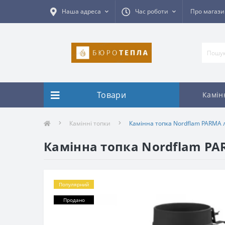
Наша адреса
Час роботи
Про магаз
Товари
Камін
Камінні топки
Камінна топка Nordflam PARMA л
Камінна топка Nordflam PA
Популярний
Продано