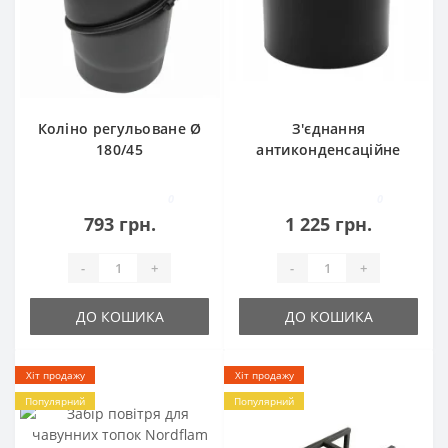
Коліно регульоване Ø
З'єднання
180/45
антиконденсаційне
Ø180
0
0
793 грн.
1 225 грн.
-
+
-
+
ДО КОШИКА
ДО КОШИКА
Хіт продажу
Хіт продажу
Популярний
Популярний