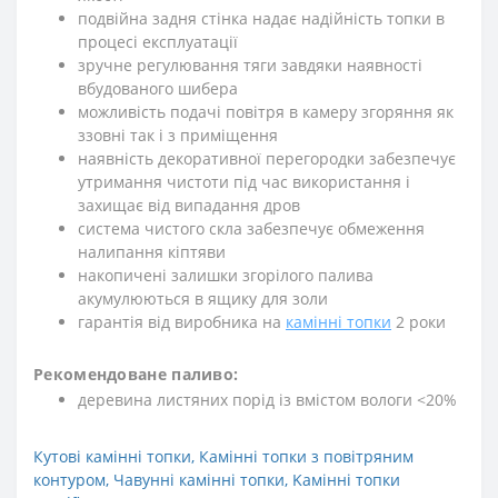
подвійна задня стінка надає надійність топки в
процесі експлуатації
зручне регулювання тяги завдяки наявності
вбудованого шибера
можливість подачі повітря в камеру згоряння як
ззовні так і з приміщення
наявність декоративної перегородки забезпечує
утримання чистоти під час використання і
захищає від випадання дров
система чистого скла забезпечує обмеження
налипання кіптяви
накопичені залишки згорілого палива
акумулюються в ящику для золи
гарантія від виробника на
камінні топки
2 роки
Рекомендоване паливо:
деревина листяних порід із вмістом вологи <20%
Кутові камінні топки
,
Камінні топки з повітряним
контуром
,
Чавунні камінні топки
,
Kамінні топки