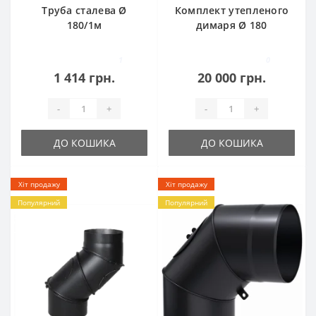
Труба сталева Ø
Комплект утепленого
180/1м
димаря Ø 180
1
0
1 414 грн.
20 000 грн.
-
+
-
+
ДО КОШИКА
ДО КОШИКА
Хіт продажу
Хіт продажу
Популярний
Популярний