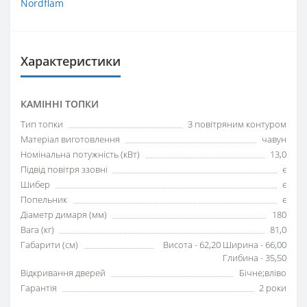
Nordflam
Характеристики
КАМІННІ ТОПКИ
Тип топки
З повітряним контуром
Матеріал виготовлення
чавун
Номінальна потужність (кВт)
13,0
Підвід повітря ззовні
є
Шибер
є
Попельник
є
Діаметр димаря (мм)
180
Вага (кг)
81,0
Габарити (см)
Висота - 62,20 Ширина - 66,00
Глибина - 35,50
Відкривання дверей
Бічне;вліво
Гарантія
2 роки