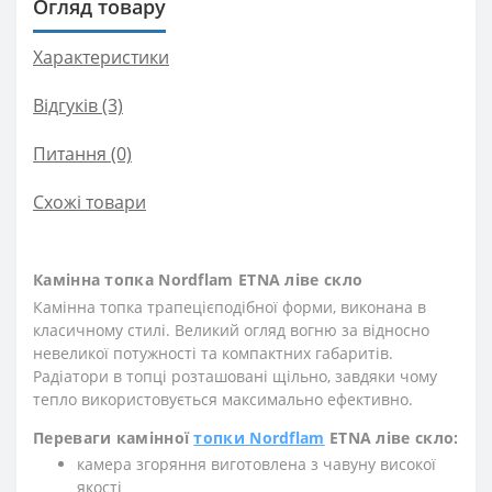
Огляд товару
Характеристики
Відгуків (3)
Питання
(0)
Схожі товари
Камінна топка Nordflam ETNA ліве скло
Камінна топка трапецієподібної форми, виконана в
класичному стилі. Великий огляд вогню за відносно
невеликої потужності та компактних габаритів.
Радіатори в топці розташовані щільно, завдяки чому
тепло використовується максимально ефективно.
Переваги камінної
топки Nordflam
ETNA ліве скло:
камера згоряння виготовлена з чавуну високої
якості