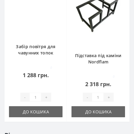
Забір повітря для
чавунних топок
Підставка під каміни
Nordflam
Nordflam
0
1 288 грн.
0
2 318 грн.
-
+
-
+
ДО КОШИКА
ДО КОШИКА