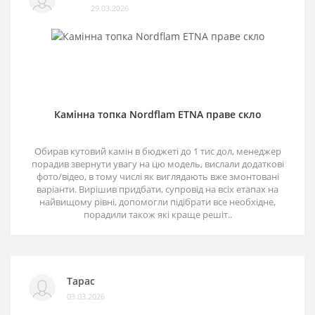
29.03.2026
Камінна топка Nordflam ETNA праве скло
Обирав кутовий камін в бюджеті до 1 тис дол, менеджер
порадив звернути увагу на цю модель, вислали додаткові
фото/відео, в тому числі як виглядають вже змонтовані
варіанти. Вирішив придбати, супровід на всіх етапах на
найвищому рівні, допомогли підібрати все необхідне,
порадили також які краще решіт..
Тарас
03.03.2026