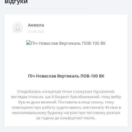
Відгуки
Анжела
20.04.2026
Піч Новаслав Вертикаль ПОВ-100 ВК
Сподобалась концепція пічки з кожухом під каміння,
виглядає стильно, ще й бюджет був обмежений, тому вибір
був не дуже великий. Поставили в кінці сезону, тому
повноцінно про роботу судити важко, але кімнату 45 кв.м в
неопалювальному будинку нагріли при тестовому розпалі
за годину до комфортної темпе..