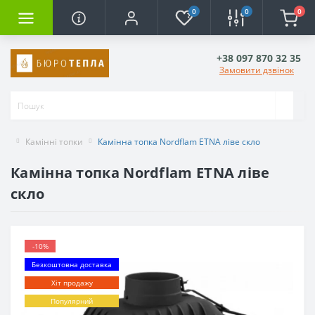
0
0
0
+38 097 870 32 35
Замовити дзвінок
Камінні топки
Камінна топка Nordflam ETNA ліве скло
Камінна топка Nordflam ETNA ліве
скло
-10%
Безкоштовна доставка
Хіт продажу
Популярний