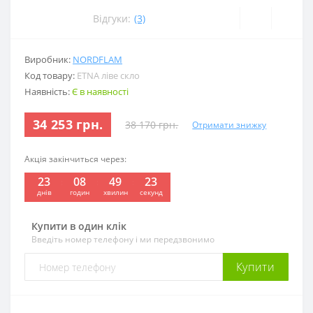
Відгуки:
(3)
Виробник:
NORDFLAM
Код товару:
ETNA ліве скло
Наявність:
Є в наявності
34 253 грн.
38 170 грн.
Отримати знижку
Акція закінчиться через:
23
08
49
23
днів
годин
хвилин
секунд
Купити в один клік
Введіть номер телефону і ми передзвонимо
Купити