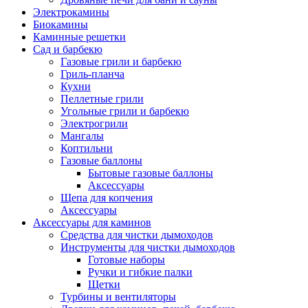
Электрокамины
Биокамины
Каминные решетки
Сад и барбекю
Газовые грили и барбекю
Гриль-планча
Кухни
Пеллетные грили
Угольные грили и барбекю
Электрогрили
Мангалы
Коптильни
Газовые баллоны
Бытовые газовые баллоны
Аксессуары
Щепа для копчения
Аксессуары
Аксессуары для каминов
Cредства для чистки дымоходов
Инструменты для чистки дымоходов
Готовые наборы
Ручки и гибкие палки
Щетки
Турбины и вентиляторы