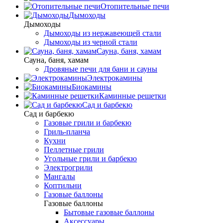
Отопительные печи
Дымоходы
Дымоходы
Дымоходы из нержавеющей стали
Дымоходы из черной стали
Сауна, баня, хамам
Сауна, баня, хамам
Дровяные печи для бани и сауны
Электрокамины
Биокамины
Каминные решетки
Сад и барбекю
Сад и барбекю
Газовые грили и барбекю
Гриль-планча
Кухни
Пеллетные грили
Угольные грили и барбекю
Электрогрили
Мангалы
Коптильни
Газовые баллоны
Газовые баллоны
Бытовые газовые баллоны
Аксессуары