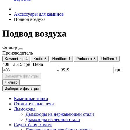
Аксессуары для каминов
Подвод воздуха
Подвод воздуха
Фильтр
Производитель
Kawmet zip
4
Kratki
5
Nordflam
1
Parkanex
3
Uniflam
1
408
-
3515
грн.
Цена
-
грн.
Выберите фильтры
Фильтр
Выберите фильтры
Каминные топки
Отопительные печи
Дымоходы
Дымоходы из нержавеющей стали
Дымоходы из черной стали
Сауна, баня, хамам
Дровяные печи для бани и сауны