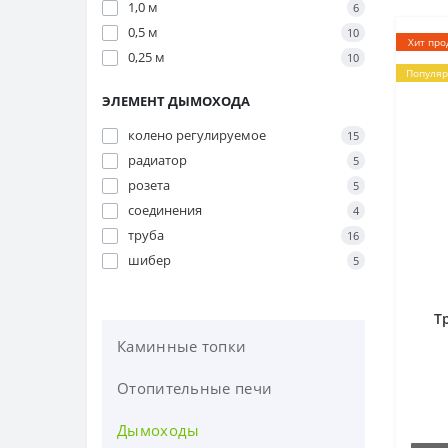
1,0 м
6
0,5 м
10
Хит про
0,25 м
10
Популя
ЭЛЕМЕНТ ДЫМОХОДА
колено регулируемое
15
радиатор
5
розета
5
соединения
4
труба
16
шибер
5
Т
Каминные топки
Отопительные печи
Дымоходы