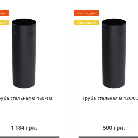
даж
Хит продаж
рный
Популярный
руба стальная Ø 160/1м
Труба стальная Ø 120/0
1
0
1 184 грн.
500 грн.