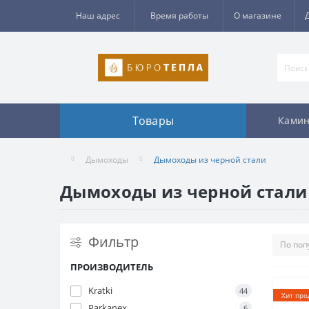
Наш адрес
Время работы
О магазине
Товары
Камин
Дымоходы
Дымоходы из черной стали
Дымоходы из черной стали
Фильтр
ПРОИЗВОДИТЕЛЬ
Kratki
44
Хит про
Parkanex
6