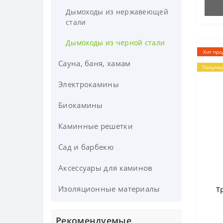
Дымоходы из нержавеющей
стали
Дымоходы из черной стали
Хит про
Сауна, баня, хамам
Популя
Электрокамины
Дровяные печи для бани и
сауны
Биокамины
Каминные решетки
Сад и барбекю
Аксессуары для каминов
Газовые грили и барбекю
Гриль-планча
Изоляционные материалы
Cредства для чистки
Т
дымоходов
Кухни
Рекомендуемые
Инструменты для чистки