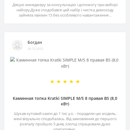
Дякую менеджеру за консультацію і допомогу при виборі
набору.Дуже сподобався цей набір і чистка димоходу
зайняла хвилин 15 без особливого навантаження ..
Богдан
08.10.2025
Каминная топка Kratki SIMPLE M/S 8 правая BS (8,0
кВт)
Шукав кутовий камін до 1 тис у.о. - порадили цю модель,
мені візуально сподобалась. Від замовлення до першого
розпалу пройшло 5 днів, хлопці спрацювали дуже
оперативно..