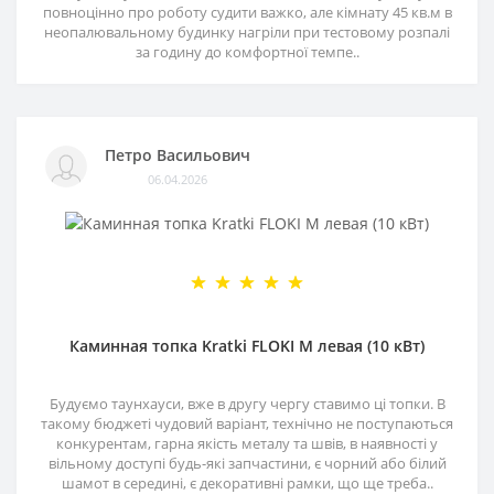
повноцінно про роботу судити важко, але кімнату 45 кв.м в
неопалювальному будинку нагріли при тестовому розпалі
за годину до комфортної темпе..
Петро Васильович
06.04.2026
Каминная топка Kratki FLOKI M левая (10 кВт)
Будуємо таунхауси, вже в другу чергу ставимо ці топки. В
такому бюджеті чудовий варіант, технічно не поступаються
конкурентам, гарна якість металу та швів, в наявності у
вільному доступі будь-які запчастини, є чорний або білий
шамот в середині, є декоративні рамки, що ще треба..