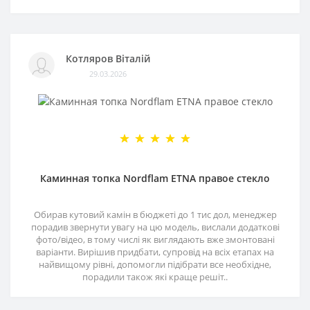
Котляров Віталій
29.03.2026
Каминная топка Nordflam ETNA правое стекло
Обирав кутовий камін в бюджеті до 1 тис дол, менеджер
порадив звернути увагу на цю модель, вислали додаткові
фото/відео, в тому числі як виглядають вже змонтовані
варіанти. Вирішив придбати, супровід на всіх етапах на
найвищому рівні, допомогли підібрати все необхідне,
порадили також які краще решіт..