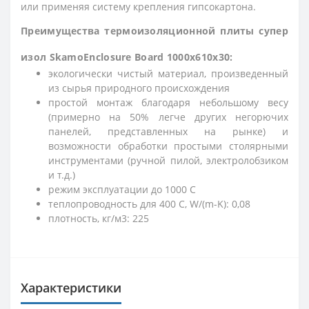
или применяя систему крепления гипсокартона.
Преимущества термоизоляционной плиты супер
изол SkamoEnclosure Board 1000x610x30:
экологически чистый материал, произведенный
из сырья природного происхождения
простой монтаж благодаря небольшому весу
(примерно на 50% легче других негорючих
панелей, представленных на рынке) и
возможности обработки простыми столярными
инструментами (ручной пилой, электролобзиком
и т.д.)
режим эксплуатации до 1000 С
теплопроводность для 400 С, W/(m-K): 0,08
плотность, кг/м3: 225
Характеристики