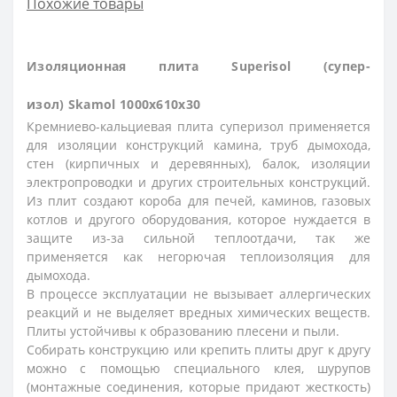
Похожие товары
Изоляционная плита Superisol (супер-
изол)
Skamol 1000x610x30
Кремниево-кальциевая плита суперизол применяется
для изоляции конструкций камина, труб дымохода,
стен (кирпичных и деревянных), балок, изоляции
электропроводки и других строительных конструкций.
Из плит создают короба для печей, каминов, газовых
котлов и другого оборудования, которое нуждается в
защите из-за сильной теплоотдачи, так же
применяется как негорючая теплоизоляция для
дымохода.
В процессе эксплуатации не вызывает аллергических
реакций и не выделяет вредных химических веществ.
Плиты устойчивы к образованию плесени и пыли.
Собирать конструкцию или крепить плиты друг к другу
можно с помощью специального клея, шурупов
(монтажные соединения, которые придают жесткость)