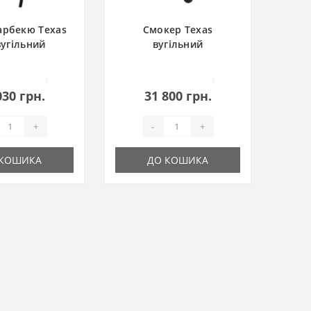
арбекю Texas
Смокер Texas
вугільний
вугільний
1
1
030 грн.
31 800 грн.
+
-
+
 КОШИКА
ДО КОШИКА