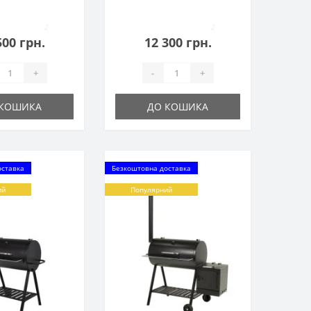
2
2
500 грн.
12 300 грн.
+
-
+
 КОШИКА
ДО КОШИКА
оставка
Безкоштовна доставка
ий
Популярний