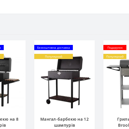
а
Безкоштовна доставка
Подарунок
Популярний
Популярний
екю на 8
Мангал-барбекю на 12
Грил
рів
шампурів
Broo