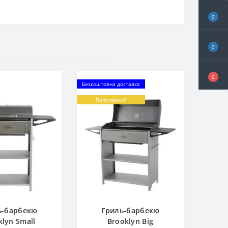
0
0
0
Безкоштовна доставка
Популярний
ь-барбекю
Гриль-барбекю
klyn Small
Brooklyn Big