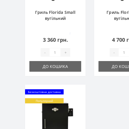
Гриль Florida Small
Гриль Flor
вугільний
вугіль
0
3 360 грн.
4 700 
-
+
-
ДО КОШИКА
ДО КОШ
Безкоштовна доставка
Популярний