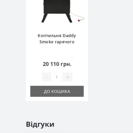
Коптильня Daddy
Smoke гарячого
копчення
0
20 110 грн.
-
+
ДО КОШИКА
Відгуки