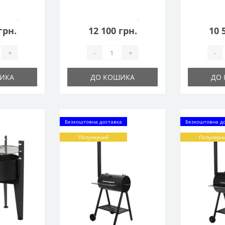
4
4
грн.
12 100 грн.
10 
+
-
+
-
ИКА
ДО КОШИКА
ДО
Безкоштовна доставка
Безкоштовна д
Популярний
Популярн