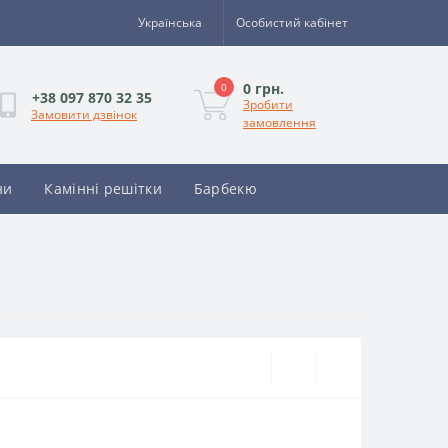
Українська
Особистий кабінет
0 грн.
0
+38 097 870 32 35
Зробити
Замовити дзвінок
замовлення
ни
Камінні решітки
Барбекю