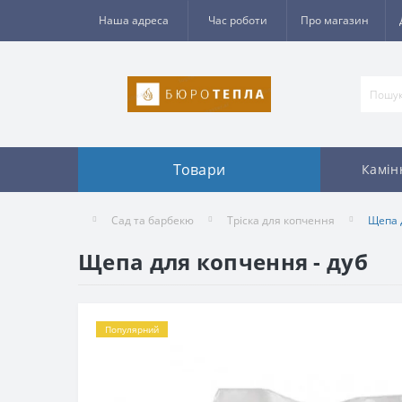
Наша адреса
Час роботи
Про магазин
Товари
Камін
Сад та барбекю
Тріска для копчення
Щепа 
Щепа для копчення - дуб
Популярний