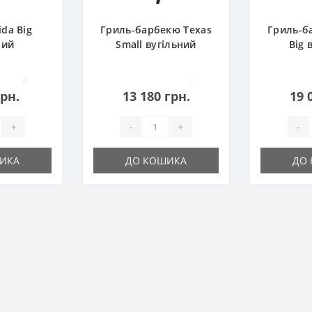
ida Big
Гриль-барбекю Texas
Гриль-б
ний
Small вугільний
Big 
0
2
грн.
13 180 грн.
19 
+
-
+
-
ИКА
ДО КОШИКА
ДО