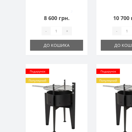
шампурів
3
8 600 грн.
10 700 
-
+
-
ДО КОШИКА
ДО КОШ
Подарунок
Подарунок
Популярний
Популярний