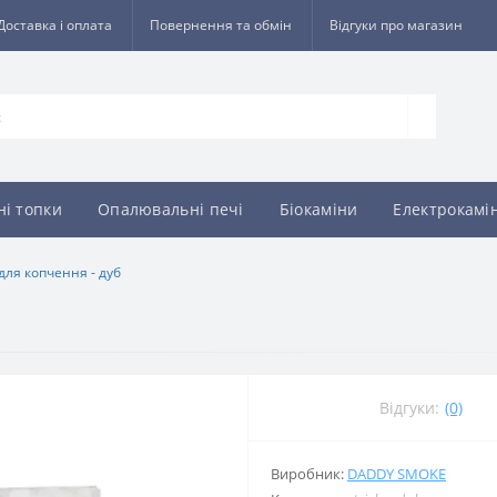
Доставка і оплата
Повернення та обмін
Відгуки про магазин
ні топки
Опалювальні печі
Біокаміни
Електрокамі
для копчення - дуб
Відгуки:
(0)
Виробник:
DADDY SMOKE