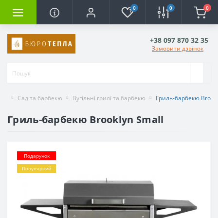
0
0
0
+38 097 870 32 35
Замовити дзвінок
Сад та барбекю
Вугільні грилі та барбекю
Гриль-барбекю Brookl
Гриль-барбекю Brooklyn Small
Подарунок
Популярний