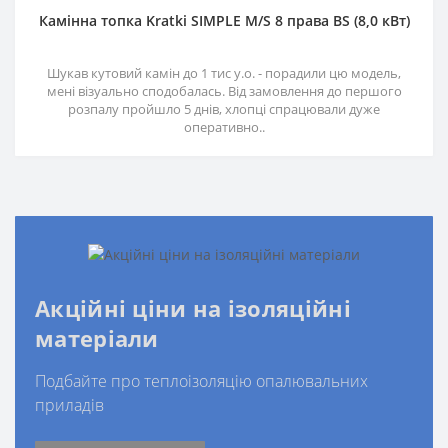
Камінна топка Kratki SIMPLE M/S 8 права BS (8,0 кВт)
Шукав кутовий камін до 1 тис у.о. - порадили цю модель,
мені візуально сподобалась. Від замовлення до першого
розпалу пройшло 5 днів, хлопці спрацювали дуже
оперативно..
Акційні ціни на ізоляційні
матеріали
Подбайте про теплоізоляцію опалювальних
приладів