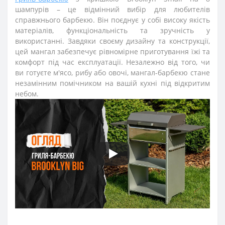
шампурів – це відмінний вибір для любителів
справжнього барбекю. Він поєднує у собі високу якість
матеріалів, функціональність та зручність у
використанні. Завдяки своєму дизайну та конструкції,
цей мангал забезпечує рівномірне приготування їжі та
комфорт під час експлуатації. Незалежно від того, чи
ви готуєте м'ясо, рибу або овочі, мангал-барбекю стане
незамінним помічником на вашій кухні під відкритим
небом.