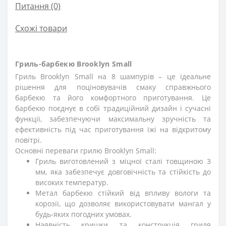
Питання
(0)
Схожі товари
Гриль-барбекю Brooklyn Small
Гриль Brooklyn Small на 8 шампурів – це ідеальне
рішення для поціновувачів смаку справжнього
барбекю та його комфортного приготування. Це
барбекю поєднує в собі традиційний дизайн і сучасні
функції, забезпечуючи максимальну зручність та
ефективність під час приготування їжі на відкритому
повітрі.
Основні переваги грилю Brooklyn Small:
Гриль виготовлений з міцної сталі товщиною 3
мм, яка забезпечує довговічність та стійкість до
високих температур.
Метал барбекю стійкий від впливу вологи та
корозії, що дозволяє використовувати мангал у
будь-яких погодних умовах.
Наявність кришки та конструкція гриля