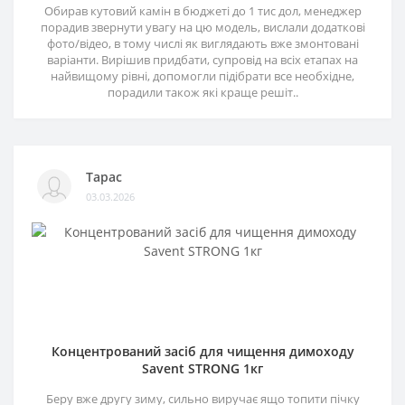
Обирав кутовий камін в бюджеті до 1 тис дол, менеджер
порадив звернути увагу на цю модель, вислали додаткові
фото/відео, в тому числі як виглядають вже змонтовані
варіанти. Вирішив придбати, супровід на всіх етапах на
найвищому рівні, допомогли підібрати все необхідне,
порадили також які краще решіт..
Тарас
03.03.2026
Концентрований засіб для чищення димоходу
Savent STRONG 1кг
Беру вже другу зиму, сильно виручає ящо топити пічку