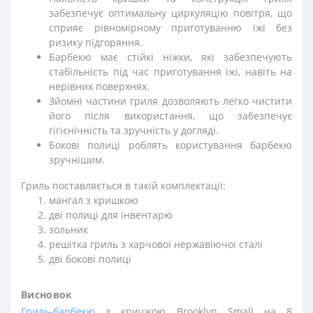
забезпечує оптимальну циркуляцію повітря, що
сприяє рівномірному приготуванню їжі без
ризику підгоряння.
Барбекю має стійкі ніжки, які забезпечують
стабільність під час приготування їжі, навіть на
нерівних поверхнях.
Зйомні частини гриля дозволяють легко чистити
його після використання, що забезпечує
гігієнічність та зручність у догляді.
Бокові полиці роблять користування барбекю
зручнішим.
Гриль поставляється в такій комплектації:
мангал з кришкою
дві полиці для інвентарю
зольник
решітка гриль з харчової нержавіючої сталі
дві бокові полиці
Висновок
Гриль-барбекю
з кришкою Brooklyn Small на 8