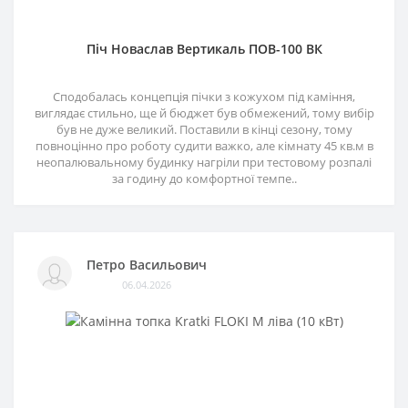
Піч Новаслав Вертикаль ПОВ-100 ВК
Сподобалась концепція пічки з кожухом під каміння,
виглядає стильно, ще й бюджет був обмежений, тому вибір
був не дуже великий. Поставили в кінці сезону, тому
повноцінно про роботу судити важко, але кімнату 45 кв.м в
неопалювальному будинку нагріли при тестовому розпалі
за годину до комфортної темпе..
Петро Васильович
06.04.2026