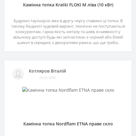
Камінна топка Kratki FLOKI M ліва (10 кВт)
Будуємо таунхауси, вже в другу чергу ставимо ці топки. В
такому бюджеті чудовий варіант, технічно не поступаються
конкурентам, гарна якість металу та швів, в наявності у
вільному доступі будь-які запчастини, є чорний або білий
шамот в середині, є декоративні рамки, що ще треба..
Котляров Віталій
29.03.2026
Камінна топка Nordflam ETNA праве скло