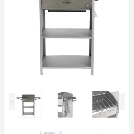
<
>
Відгуки:
(2)