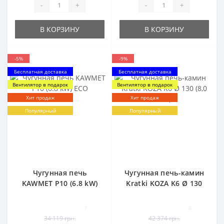
-
+
-
+
В КОРЗИНУ
В КОРЗИНУ
-5%
-9%
Бесплатная доставка
Бесплатная доставка
Вентилятор в подарок
Вентилятор в подарок
Хит продаж
Хит продаж
Популярный
Популярный
Чугунная печь
Чугунная печь-камин
KAWMET P10 (6.8 kW)
Kratki KOZA K6 Ø 130
ECO
(8,0 кВт)
1
0
34 119 грн.
42 374 грн.