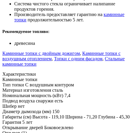
Система чистого стекла ограничивает налипание
продуктов горения.
Производитель предоставляет гарантию на
каминные
топки
продолжительностью 5 лет.
Рекомендуемое топливо:
древесина
Каминные топки с двойным дожигом
,
Каминные топки с
воздушным отоплением
,
Топки с одним фасадом
,
Стальные
каминные топки
Характеристики
Каминные топки
Тип топки
С воздушным контуром
Материал изготовления
сталь
Номинальная мощность (кВт)
7,4
Подвод воздуха снаружи
есть
Шибер
нет
Диаметр дымохода (мм)
150
Габариты (см)
Высота - 119,10 Ширина - 71,20 Глубина - 45,30
Гарантия
5 лет
Открывание дверей
Боковое;влево
Отзывов (1)