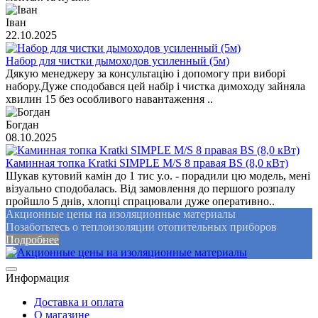
Іван
22.10.2025
Набор для чистки дымоходов усиленный (5м)
Дякую менеджеру за консультацію і допомогу при виборі
набору.Дуже сподобався цей набір і чистка димоходу зайняла
хвилин 15 без особливого навантаження ..
Богдан
08.10.2025
Каминная топка Kratki SIMPLE M/S 8 правая BS (8,0 кВт)
Шукав кутовий камін до 1 тис у.о. - порадили цю модель, мені
візуально сподобалась. Від замовлення до першого розпалу
пройшло 5 днів, хлопці спрацювали дуже оперативно..
Акционные цены на изоляционные материалы
Позаботьтесь о теплоизоляции отопительных приборов
Подробнее
Информация
Доставка и оплата
О магазине