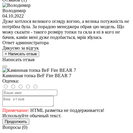
Володимир
04.10.2022
Дуже хотілося великого огляду вогню, а велика потужність не
потрібна була. За порадою менеджера обрав цю модель. Що
можу сказати - такого розміру топки та скла я ні в кого не
бачив, камін мені дуже подобається, мрія збулась
Ответ администратора
Дякуємо за відгук
+ Написать отзыв
Написать отзыв
Каминная топка BeF Fire BEAR 7
Оценка:
Примечание:
HTML разметка не поддерживается!
Используйте обычный текст.
Продолжить
Вопросы
(0)