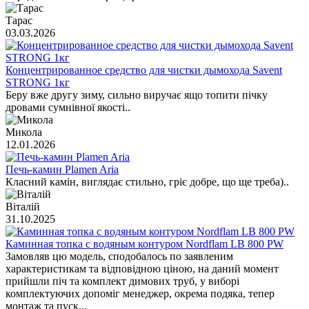
Тарас
03.03.2026
Концентрированное средство для чистки дымохода Savent
STRONG 1кг
Беру вже другу зиму, сильно виручає ящо топити пічку
дровами сумнівної якості..
Микола
12.01.2026
Печь-камин Plamen Aria
Класний камін, виглядає стильно, гріє добре, що ще треба)..
Віталій
31.10.2025
Каминная топка с водяным контуром Nordflam LB 800 PW
Замовляв цю модель, сподобалось по заявленим
характеристикам та відповідною ціною, на даний момент
прийшли піч та комплект димових труб, у виборі
комплектуючих допоміг менеджер, окрема подяка, тепер
монтаж та пуск...