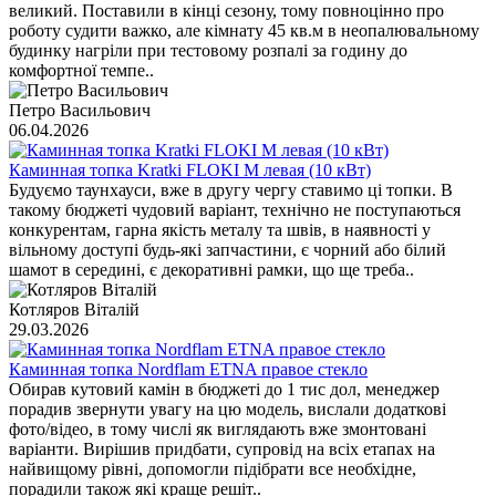
великий. Поставили в кінці сезону, тому повноцінно про
роботу судити важко, але кімнату 45 кв.м в неопалювальному
будинку нагріли при тестовому розпалі за годину до
комфортної темпе..
Петро Васильович
06.04.2026
Каминная топка Kratki FLOKI M левая (10 кВт)
Будуємо таунхауси, вже в другу чергу ставимо ці топки. В
такому бюджеті чудовий варіант, технічно не поступаються
конкурентам, гарна якість металу та швів, в наявності у
вільному доступі будь-які запчастини, є чорний або білий
шамот в середині, є декоративні рамки, що ще треба..
Котляров Віталій
29.03.2026
Каминная топка Nordflam ETNA правое стекло
Обирав кутовий камін в бюджеті до 1 тис дол, менеджер
порадив звернути увагу на цю модель, вислали додаткові
фото/відео, в тому числі як виглядають вже змонтовані
варіанти. Вирішив придбати, супровід на всіх етапах на
найвищому рівні, допомогли підібрати все необхідне,
порадили також які краще решіт..