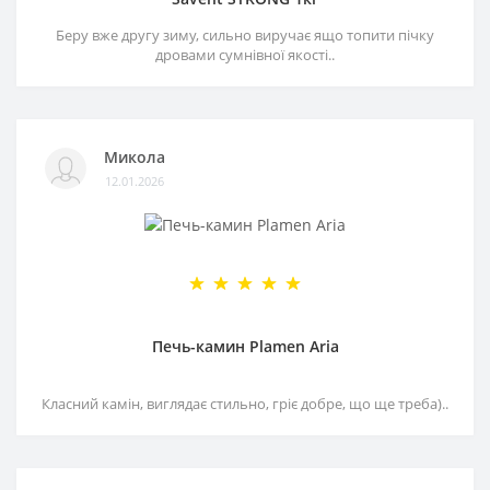
Беру вже другу зиму, сильно виручає ящо топити пічку
дровами сумнівної якості..
Микола
12.01.2026
Печь-камин Plamen Aria
Класний камін, виглядає стильно, гріє добре, що ще треба)..