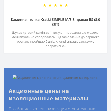
Каминная топка Kratki SIMPLE M/S 8 правая BS (8,0
кВт)
Шукав кутовий камін до 1 тис у.о. - порадили цю модель,
мені візуально сподобалась. Від замовлення до першого
розпалу пройшло 5 днів, хлопці спрацювали дуже
оперативно..
Акционные цены на
изоляционные материалы
Позаботьтесь о теплоизоляции отопительных