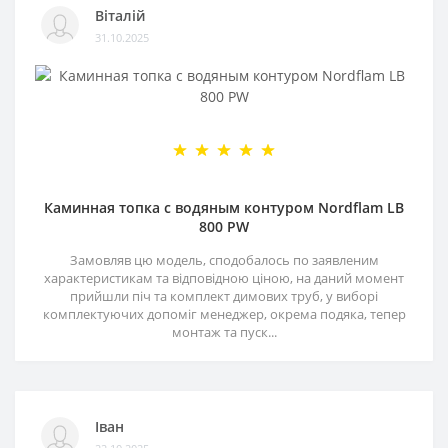
Віталій
31.10.2025
Каминная топка с водяным контуром Nordflam LB
800 PW
Замовляв цю модель, сподобалось по заявленим
характеристикам та відповідною ціною, на даний момент
прийшли піч та комплект димових труб, у виборі
комплектуючих допоміг менеджер, окрема подяка, тепер
монтаж та пуск...
Іван