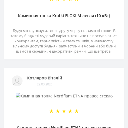
Каминная топка Kratki FLOKI M левая (10 кВт)
Будуємо таунхауси, вже в другу чергу ставимо ці топки. В
такому бюджеті чудовий варіант, технічно не поступаються
конкурентам, гарна якість металу та швів, в наявності у
вільному доступі будь-які запчастини, є чорний або білий
шамот в середині, є декоративні рамки, що ще треба..
Котляров Віталій
29.03.2026
Каминная топка Nordflam ETNA правое стекло