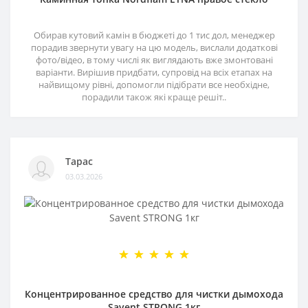
Обирав кутовий камін в бюджеті до 1 тис дол, менеджер
порадив звернути увагу на цю модель, вислали додаткові
фото/відео, в тому числі як виглядають вже змонтовані
варіанти. Вирішив придбати, супровід на всіх етапах на
найвищому рівні, допомогли підібрати все необхідне,
порадили також які краще решіт..
Тарас
03.03.2026
Концентрированное средство для чистки дымохода
Savent STRONG 1кг