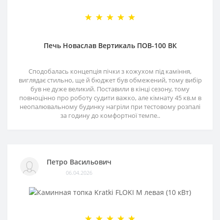
Печь Новаслав Вертикаль ПОВ-100 ВК
Сподобалась концепція пічки з кожухом під каміння,
виглядає стильно, ще й бюджет був обмежений, тому вибір
був не дуже великий. Поставили в кінці сезону, тому
повноцінно про роботу судити важко, але кімнату 45 кв.м в
неопалювальному будинку нагріли при тестовому розпалі
за годину до комфортної темпе..
Петро Васильович
06.04.2026