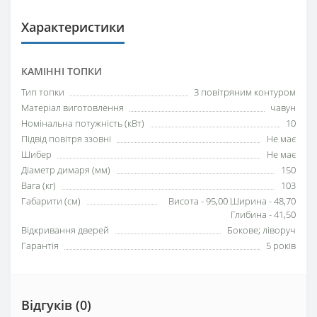
Характеристики
КАМІННІ ТОПКИ
Тип топки
З повітряним контуром
Матеріал виготовлення
чавун
Номінальна потужність (кВт)
10
Підвід повітря ззовні
Не має
Шибер
Не має
Діаметр димаря (мм)
150
Вага (кг)
103
Габарити (см)
Висота - 95,00 Ширина - 48,70
Глибина - 41,50
Відкривання дверей
Бокове; ліворуч
Гарантія
5 років
Відгуків (0)