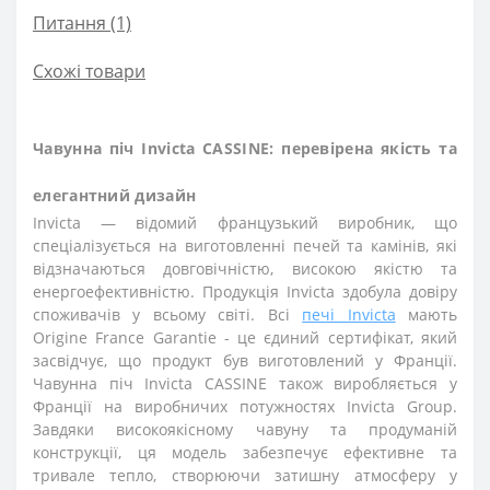
Питання
(1)
Схожі товари
Чавунна піч Invicta CASSINE: перевірена якість та
елегантний дизайн
Invicta — відомий французький виробник, що
спеціалізується на виготовленні печей та камінів, які
відзначаються довговічністю, високою якістю та
енергоефективністю. Продукція Invicta здобула довіру
споживачів у всьому світі. Всі
печі Invicta
мають
Origine France Garantie - це єдиний сертифікат, який
засвідчує, що продукт був виготовлений у Франції.
Чавунна піч Invicta CASSINE також виробляється у
Франції на виробничих потужностях Invicta Group.
Завдяки високоякісному чавуну та продуманій
конструкції, ця модель забезпечує ефективне та
тривале тепло, створюючи затишну атмосферу у