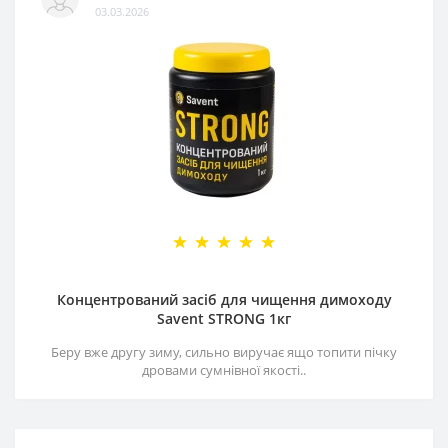
03.03.2026
Концентрований засіб для чищення димоходу
Savent STRONG 1кг
Беру вже другу зиму, сильно виручає ящо топити пічку
дровами сумнівної якості..