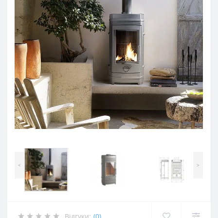
<
>
Відгуки:
(0)