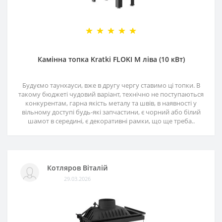
Камінна топка Kratki FLOKI M ліва (10 кВт)
Будуємо таунхауси, вже в другу чергу ставимо ці топки. В
такому бюджеті чудовий варіант, технічно не поступаються
конкурентам, гарна якість металу та швів, в наявності у
вільному доступі будь-які запчастини, є чорний або білий
шамот в середині, є декоративні рамки, що ще треба..
Котляров Віталій
29.03.2026