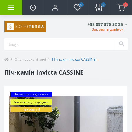
0
0
0
+38 097 870 32 35
Замовити дзвінок
Опалювальні печі
Піч-камін Invicta CASSINE
Піч-камін Invicta CASSINE
Безкоштовна доставка
Вентилятор у подарунок
Популярний