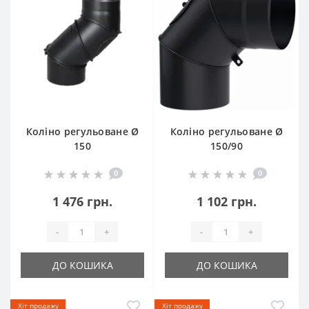
Коліно регульоване Ø
Коліно регульоване Ø
150
150/90
0
0
1 476 грн.
1 102 грн.
-
+
-
+
ДО КОШИКА
ДО КОШИКА
Хіт продажу
Хіт продажу