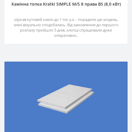
Камінна топка Kratki SIMPLE M/S 8 права BS (8,0 кВт)
Шукав кутовий камін до 1 тис у.о. - порадили цю модель,
мені візуально сподобалась. Від замовлення до першого
розпалу пройшло 5 днів, хлопці спрацювали дуже
оперативно..