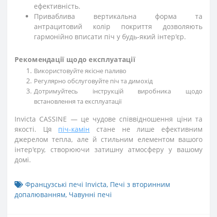
ефективність.
Приваблива вертикальна форма та
антрацитовий колір покриття дозволяють
гармонійно вписати піч у будь-який інтер'єр.
Рекомендації щодо експлуатації
Використовуйте якісне паливо
Регулярно обслуговуйте піч та димохід
Дотримуйтесь інструкцій виробника щодо
встановлення та експлуатації
Invicta CASSINE — це чудове співвідношення ціни та
якості. Ця
піч-камін
стане не лише ефективним
джерелом тепла, але й стильним елементом вашого
інтер'єру, створюючи затишну атмосферу у вашому
домі.
Французські печі Invicta
,
Печі з вторинним
допалюванням
,
Чавунні печі