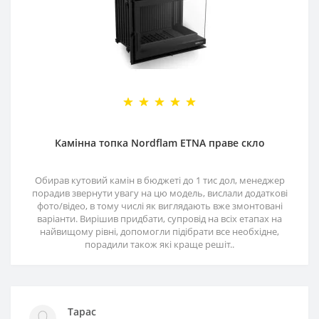
Камінна топка Nordflam ETNA праве скло
Обирав кутовий камін в бюджеті до 1 тис дол, менеджер
порадив звернути увагу на цю модель, вислали додаткові
фото/відео, в тому числі як виглядають вже змонтовані
варіанти. Вирішив придбати, супровід на всіх етапах на
найвищому рівні, допомогли підібрати все необхідне,
порадили також які краще решіт..
Тарас