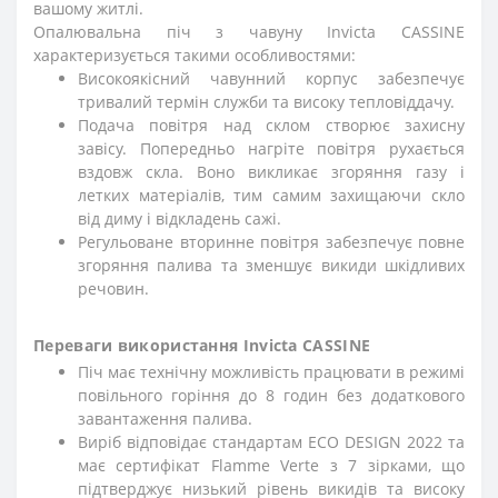
вашому житлі.
Опалювальна піч з чавуну Invicta CASSINE
характеризується такими особливостями:
Високоякісний чавунний корпус забезпечує
тривалий термін служби та високу тепловіддачу.
Подача повітря над склом створює захисну
завісу. Попередньо нагріте повітря рухається
вздовж скла. Воно викликає згоряння газу і
летких матеріалів, тим самим захищаючи скло
від диму і відкладень сажі.
Регульоване вторинне повітря забезпечує повне
згоряння палива та зменшує викиди шкідливих
речовин.
Переваги використання Invicta CASSINE
Піч має технічну можливість працювати в режимі
повільного горіння до 8 годин без додаткового
завантаження палива.
Виріб відповідає стандартам ECO DESIGN 2022 та
має сертифікат Flamme Verte з 7 зірками, що
підтверджує низький рівень викидів та високу