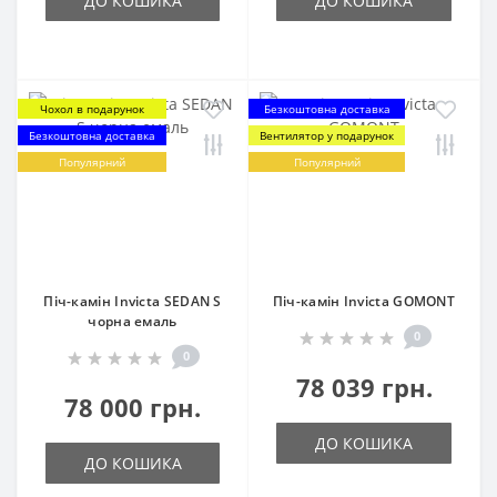
ДО КОШИКА
ДО КОШИКА
Чохол в подарунок
Безкоштовна доставка
Безкоштовна доставка
Вентилятор у подарунок
Популярний
Популярний
Піч-камін Invicta SEDAN S
Піч-камін Invicta GOMONT
чорна емаль
0
0
78 039 грн.
78 000 грн.
ДО КОШИКА
ДО КОШИКА