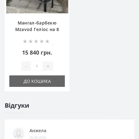
Мангал-барбекю
Mzavod Геліос на 8
шампурів 4мм з
пічкою
0
15 840 грн.
-
+
ДО КОШИКА
Відгуки
Анжела
20.04.2026