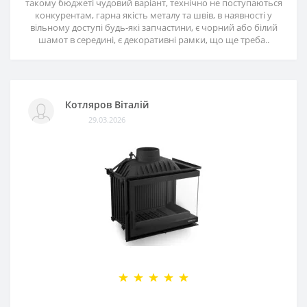
такому бюджеті чудовий варіант, технічно не поступаються
конкурентам, гарна якість металу та швів, в наявності у
вільному доступі будь-які запчастини, є чорний або білий
шамот в середині, є декоративні рамки, що ще треба..
Котляров Віталій
29.03.2026