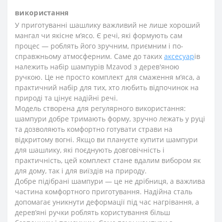
використання
У приготуванні шашлику важливий не лише хороший
мангал чи якісне м’ясо. Є речі, які формують сам
процес — роблять його зручним, приємним і по-
справжньому атмосферним. Саме до таких
аксесуар
ів
належить набір шампурів Mzavod з дерев'яною
ручкою. Це не просто комплект для смаження м’яса, а
практичний набір для тих, хто любить відпочинок на
природі та цінує надійні речі.
Модель створена для регулярного використання:
шампури добре тримають форму, зручно лежать у руці
та дозволяють комфортно готувати страви на
відкритому вогні. Якщо ви плануєте купити шампури
для шашлику, які поєднують довговічність і
практичність, цей комплект стане вдалим вибором як
для дому, так і для виїздів на природу.
Добре підібрані шампури — це не дрібниця, а важлива
частина комфортного приготування. Надійна сталь
допомагає уникнути деформації під час нагрівання, а
дерев’яні ручки роблять користування більш