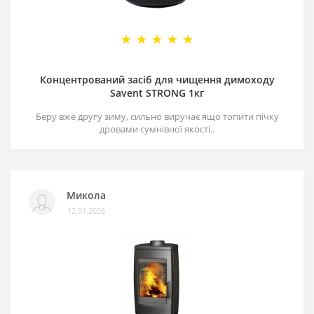
Концентрований засіб для чищення димоходу
Savent STRONG 1кг
Беру вже другу зиму, сильно виручає ящо топити пічку
дровами сумнівної якості..
Микола
12.01.2026