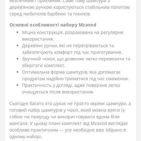
безпечним і приємним. Саме тому шампури з
дерев’яною ручкою користуються стабільним попитом
серед любителів барбекю та пікніків.
Основні особливості набору Mzavod
Міцна конструкція, розрахована на регулярне
використання.
Дерев’яні ручки, які не перегріваються та
забезпечують комфорт під час приготування.
Зручний чохол, що дозволяє легко перевозити та
зберігати комплект.
Оптимальна форма шампурів, яка допомагає
продуктам надійно триматися під час смаження.
Практичність у догляді, адже поверхня легко
очищується після використання.
Сьогодні багато хто шукає не просто окремі шампури, а
готовий набір шампурів у чохлі, який можна взяти із
собою на природу чи використовувати вдома біля
мангала. У цьому плані комплект від Mzavod виглядає
особливо практичним — усе необхідне вже зібрано в
одному наборі.