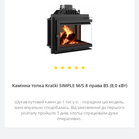
Камінна топка Kratki SIMPLE M/S 8 права BS (8,0 кВт)
Шукав кутовий камін до 1 тис у.о. - порадили цю модель,
мені візуально сподобалась. Від замовлення до першого
розпалу пройшло 5 днів, хлопці спрацювали дуже
оперативно..