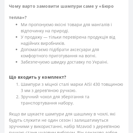
Чому варто замовити шампури саме у «Бюро
тепла»?
Ми пропонуємо якісні товари для мангалів і
відпочинку на природі.
У продажу — тільки перевірена продукція від
надійних виробників.
Допомагаємо підібрати аксесуари для
комфортного приготування на вогні.
Забезпечуємо швидку доставку по Україні.
Що входить у комплект?
Шампури з міцної сталі марки AISI 430 товщиною
3 мм з дерев'яною ручкою.
Зручний чохол для зберігання та
транспортування набору.
Якщо ви шукаєте шампури для шашлику в чохлі, які
будуть служити не один сезон і залишатимуться
зручними у використанні, набір Mzavod з дерев’яною
ручкою стане чудовим вибором. Він однаково добре