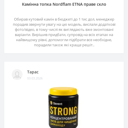
Камінна топка Nordflam ETNA праве скло
Обирав кутовий камін в бюджеті до 1 тис дол, менеджер
порадив звернути увагу на цю модель, вислали додаткові
фото/відео, в тому числі як виглядають вже змонтовані
варіанти. Вирішив придбати, супровід на всіх етапах на
найвищому рівні, допомогли підібрати все необхідне,
порадили також які краще решіт..
Тарас
03.03.2026