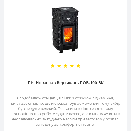
Піч Новаслав Вертикаль ПОВ-100 ВК
Сподобалась концепція пічки з кожухом під каміння,
виглядає стильно, ще й бюджет був обмежений, тому вибір
був не дуже великий. Поставили в кінці сезону, тому
повноцінно про роботу судити важко, але кімнату 45 кв.м в
неопалювальному будинку нагріли при тестовому розпалі
за годину до комфортної темпе..