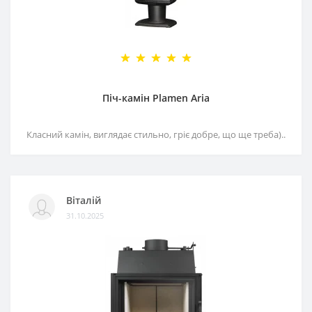
Піч-камін Plamen Aria
Класний камін, виглядає стильно, гріє добре, що ще треба)..
Віталій
31.10.2025