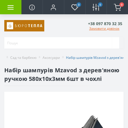
0
0
0
+38 097 870 32 35
Замовити дзвінок
Сад та барбекю
Аксесуари
Набір шампурів Mzavod з дерев'яно
Набір шампурів Mzavod з дерев'яною
ручкою 580х10х3мм 6шт в чохлі