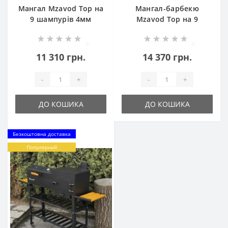
Мангал Mzavod Тор на
Мангал-барбекю
9 шампурів 4мм
Mzavod Тор на 9
шампурів 4мм
0
0
11 310 грн.
14 370 грн.
-
+
-
+
ДО КОШИКА
ДО КОШИКА
Безкоштовна доставка
Популярний