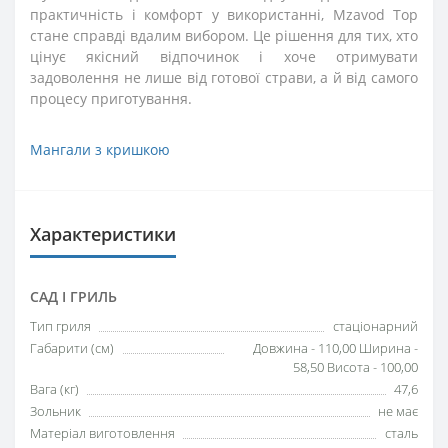
практичність і комфорт у використанні, Mzavod Тор
стане справді вдалим вибором. Це рішення для тих, хто
цінує якісний відпочинок і хоче отримувати
задоволення не лише від готової страви, а й від самого
процесу приготування.
Мангали з кришкою
Характеристики
САД І ГРИЛЬ
Тип гриля
стаціонарний
Габарити (см)
Довжина - 110,00 Ширина -
58,50 Висота - 100,00
Вага (кг)
47,6
Зольник
не має
Матеріал виготовлення
сталь