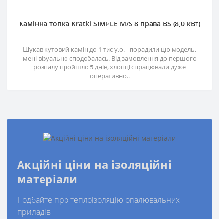
Камінна топка Kratki SIMPLE M/S 8 права BS (8,0 кВт)
Шукав кутовий камін до 1 тис у.о. - порадили цю модель,
мені візуально сподобалась. Від замовлення до першого
розпалу пройшло 5 днів, хлопці спрацювали дуже
оперативно..
Акційні ціни на ізоляційні
матеріали
Подбайте про теплоізоляцію опалювальних
приладів