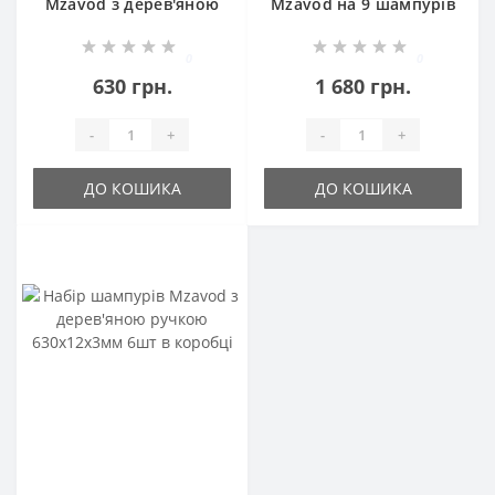
Mzavod з дерев'яною
Mzavod на 9 шампурів
ручкою 580х10х3мм
6шт в чохлі
0
0
630 грн.
1 680 грн.
-
+
-
+
ДО КОШИКА
ДО КОШИКА