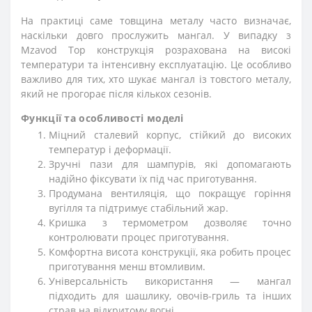
На практиці саме товщина металу часто визначає,
наскільки довго прослужить мангал. У випадку з
Mzavod Тор конструкція розрахована на високі
температури та інтенсивну експлуатацію. Це особливо
важливо для тих, хто шукає мангал із товстого металу,
який не прогорає після кількох сезонів.
Функції та особливості моделі
Міцний сталевий корпус, стійкий до високих
температур і деформації.
Зручні пази для шампурів, які допомагають
надійно фіксувати їх під час приготування.
Продумана вентиляція, що покращує горіння
вугілля та підтримує стабільний жар.
Кришка з термометром дозволяє точно
контролювати процес приготування.
Комфортна висота конструкції, яка робить процес
приготування менш втомливим.
Універсальність використання — мангал
підходить для шашлику, овочів-гриль та інших
страв на відкритому вогні.