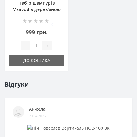
Набір шампурів
Mzavod з дерев'яною
ручкою 630х12х3мм
6шт в коробці
0
999 грн.
-
+
ДО КОШИКА
Відгуки
Анжела
20.04.2026