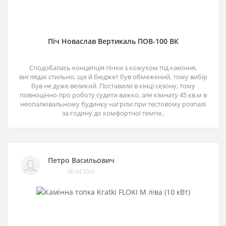
Піч Новаслав Вертикаль ПОВ-100 ВК
Сподобалась концепція пічки з кожухом під каміння,
виглядає стильно, ще й бюджет був обмежений, тому вибір
був не дуже великий. Поставили в кінці сезону, тому
повноцінно про роботу судити важко, але кімнату 45 кв.м в
неопалювальному будинку нагріли при тестовому розпалі
за годину до комфортної темпе..
Петро Васильович
06.04.2026