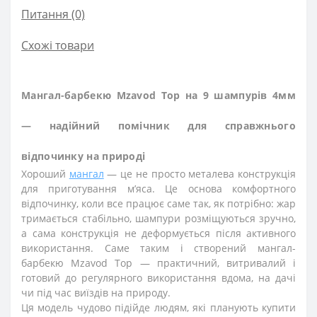
Питання
(0)
Схожі товари
Мангал-барбекю Mzavod Тор на 9 шампурів 4мм
— надійний помічник для справжнього
відпочинку на природі
Хороший
мангал
— це не просто металева конструкція
для приготування м’яса. Це основа комфортного
відпочинку, коли все працює саме так, як потрібно: жар
тримається стабільно, шампури розміщуються зручно,
а сама конструкція не деформується після активного
використання. Саме таким і створений мангал-
барбекю Mzavod Тор — практичний, витривалий і
готовий до регулярного використання вдома, на дачі
чи під час виїздів на природу.
Ця модель чудово підійде людям, які планують купити