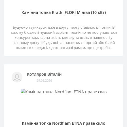
Камінна топка Kratki FLOKI M ліва (10 кВт)
Будуємо таунхауси, вже в другу чергу ставимо ці топки. В
такому бюджеті чудовий варіант, технічно не поступаються
конкурентам, гарна якість металу та швів, в наявності у
вільному доступі будь-які запчастини, є чорний або білий
шамот в середині, є декоративні рамки, що ще треба..
Котляров Віталій
29.03.2026
Камінна топка Nordflam ETNA праве скло