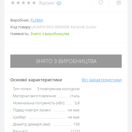
Відгуки:
(0)
Виробник:
FLAMA
Код товару:
JASMIN EKO GRANDE Keramik 2color
Наявність:
Знято з виробництва
ЗНЯТО З ВИРОБНИЦТВА
Основні характеристики
Всі характеристики
Тип топки:
З повітряним контуром
Матеріал виготовлення:
сталь
Номінальна потужність (кВт):
5,8
Підвід повітря ззовні:
не має
Шибер:
не має
Діаметр димаря (мм):
150
Вага (кг):
117,0