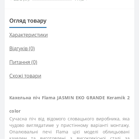
Огляд товару
Характеристики
Відгуків (0)
Питання
(0)
Схожі товари
Кахельна піч Flama JASMIN EKO GRANDE Keramik 2
color
Сучасна піч від відомого словацького виробника, яка
чудово виглядатиме у пристінному варіанті монтажу.
Опалювальні печі Flama цієї моделі облицьовані
кахелем та виготовлені з високоякісної сталі за