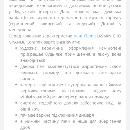
передовими технологіями та дизайном, що вписується
у будь-який інтерʼєр. Дана модель має декілька
варіантів кольорового керамічного покриття корпусу
(коричневий, оливковий та медовий). Деталі у
менеджера.
Серед головних характеристик
печі Flama
JASMIN EKO
GRANDE Keramik варто відзначити:
художнє керамічне оформлення камінопечі
прикрашає будь-яке приміщення, в якому вона
знаходиться
дверка печі комплектується жаростійким склом
великого розміру, що дозволяє споглядати
вогонь
камера згоряння печі футерована жаростійкими
вермикулітовими пластинами, завдяки чому
мінімізований ризик перегрівання приладу
система подвійного допалу забеспечує ККД на
рівні 78%
піч має верхнє підключення димаря
в нижній частину печі є ніша для зберігання
дров