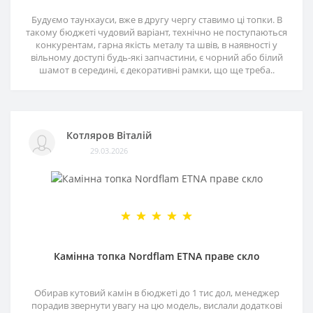
Будуємо таунхауси, вже в другу чергу ставимо ці топки. В
такому бюджеті чудовий варіант, технічно не поступаються
конкурентам, гарна якість металу та швів, в наявності у
вільному доступі будь-які запчастини, є чорний або білий
шамот в середині, є декоративні рамки, що ще треба..
Котляров Віталій
29.03.2026
Камінна топка Nordflam ETNA праве скло
Обирав кутовий камін в бюджеті до 1 тис дол, менеджер
порадив звернути увагу на цю модель, вислали додаткові