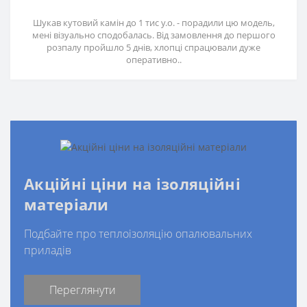
Шукав кутовий камін до 1 тис у.о. - порадили цю модель,
мені візуально сподобалась. Від замовлення до першого
розпалу пройшло 5 днів, хлопці спрацювали дуже
оперативно..
Акційні ціни на ізоляційні
матеріали
Подбайте про теплоізоляцію опалювальних
приладів
Переглянути