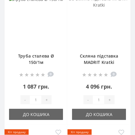
Труба сталева Ø
Скляна підставка
150/1м
MADRIT Kratki
0
0
1 087 грн.
4 096 грн.
-
+
-
+
ДО КОШИКА
ДО КОШИКА
Хіт продажу
Хіт продажу