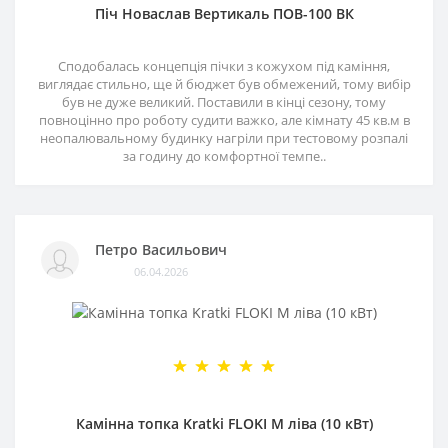
Піч Новаслав Вертикаль ПОВ-100 ВК
Сподобалась концепція пічки з кожухом під каміння,
виглядає стильно, ще й бюджет був обмежений, тому вибір
був не дуже великий. Поставили в кінці сезону, тому
повноцінно про роботу судити важко, але кімнату 45 кв.м в
неопалювальному будинку нагріли при тестовому розпалі
за годину до комфортної темпе..
Петро Васильович
06.04.2026
Камінна топка Kratki FLOKI M ліва (10 кВт)