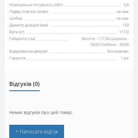
Номінальна потужність (кВт)
5,8
Підвід повітря ззовні
не має
Шибер
не має
Діаметр димаря (мм)
150
Вага (кг)
117,0
Габарити (см)
Висота - 117,50 Ширина -
74,50 Глибина - 39,00
Відкривання дверей
Бічне;вліво
Гарантія
1 рік
Відгуків (0)
Немає відгуків про цей товар.
+ Написати відгук