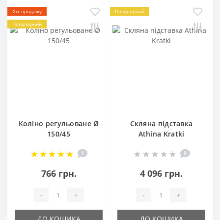
Хіт продажу
Популярний
Популярний
Коліно регульоване Ø
Скляна підставка
150/45
Athina Kratki
1
0
766 грн.
4 096 грн.
-
+
-
+
ДО КОШИКА
ДО КОШИКА