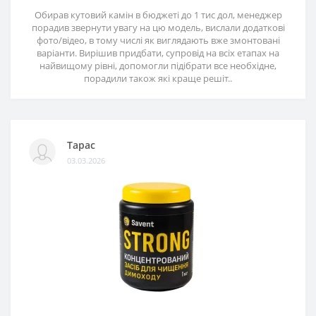
Обирав кутовий камін в бюджеті до 1 тис дол, менеджер
порадив звернути увагу на цю модель, вислали додаткові
фото/відео, в тому числі як виглядають вже змонтовані
варіанти. Вирішив придбати, супровід на всіх етапах на
найвищому рівні, допомогли підібрати все необхідне,
порадили також які краще решіт..
Тарас
03.03.2026