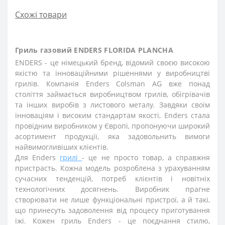
Схожі товари
Гриль газовий ENDERS FLORIDA PLANCHA
ENDERS - це німецький бренд, відомий своєю високою
якістю та інноваційними рішеннями у виробництві
грилів. Компанія Enders Colsman AG вже понад
століття займається виробництвом грилів, обігрівачів
та інших виробів з листового металу. Завдяки своїм
інноваціям і високим стандартам якості, Enders стала
провідним виробником у Європі, пропонуючи широкий
асортимент продукції, яка задовольнить вимоги
найвимогливіших клієнтів.
Для Enders
грилі
- це не просто товар, а справжня
пристрасть. Кожна модель розроблена з урахуванням
сучасних тенденцій, потреб клієнтів і новітніх
технологічних досягнень. Виробник прагне
створювати не лише функціональні пристрої, а й такі,
що принесуть задоволення від процесу приготування
їжі. Кожен гриль Enders - це поєднання стилю,