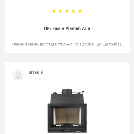
Піч-камін Plamen Aria
Класний камін, виглядає стильно, гріє добре, що ще треба)..
Віталій
31.10.2025