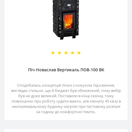
Піч Новаслав Вертикаль ПОВ-100 ВК
Сподобалась концепція пічки з кожухом під каміння,
виглядає стильно, ще й бюджет був обмежений, тому вибір
був не дуже великий. Поставили в кінці сезону, тому
повноцінно про роботу судити важко, але кімнату 45 кв.м в
неопалювальному будинку нагріли при тестовому розпалі
за годину до комфортної темпе..