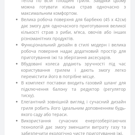
тепла по всій площині гриля. Завдяки цьому
можна готувати кілька страв одночасно з
максимальним комфортом.
Велика робоча поверхня для барбекю (45 х 42см)
дає змогу для одночасного приготування великої
кількості страв з риби, м'яса, овочів або інших
різноманітних продуктів.
Функціональний дизайн в стилі модерн і велика
робоча поверхня надає додатковий простір для
приготування їжі та зберігання аксесуарів.
Вбудовані колеса додають зручності під час
користування грилем і дають змогу легко
перемістити його в потрібне місце.
В комплект поставки входить газовий шланг для
підключення балону та редуктор (регулятор
тиску).
Елегантний зовнішній вигляд і сучасний дизайн
гриля робить його ідеальним доповненням будь-
якого саду або тераси.
Використання сучасних енергозберігаючих
технологій дає змогу зменшити витрату газу та
забезпечити екологічно чисте приготування їжі.