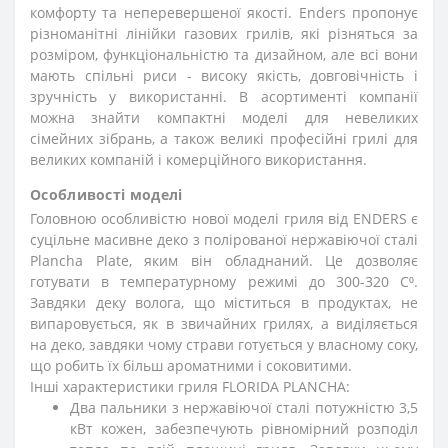
комфорту та неперевершеної якості. Enders пропонує
різноманітні лінійки газових грилів, які різняться за
розміром, функціональністю та дизайном, але всі вони
мають спільні риси - високу якість, довговічність і
зручність у використанні. В асортименті компанії
можна знайти компактні моделі для невеликих
сімейних зібрань, а також великі професійні грилі для
великих компаній і комерційного використання.
Особливості моделі
Головною особливістю нової моделі гриля від ENDERS є
суцільне масивне деко з полірованої нержавіючої сталі
Plancha Plate, яким він обладнаний. Це дозволяє
готувати в температурному режимі до 300-320 С⁰.
Завдяки деку волога, що міститься в продуктах, не
випаровується, як в звичайних грилях, а виділяється
на деко, завдяки чому страви готується у власному соку,
що робить їх більш ароматними і соковитими.
Інші характеристики гриля FLORIDA PLANCHA:
Два пальники з нержавіючої сталі потужністю 3,5
кВт кожен, забезпечують рівномірний розподіл