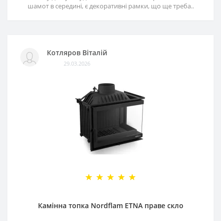
шамот в середині, є декоративні рамки, що ще треба..
Котляров Віталій
29.03.2026
Камінна топка Nordflam ETNA праве скло