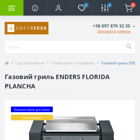
0
0
0
+38 097 870 32 35
Замовити дзвінок
Сад та барбекю
Газові грилі та барбекю
Газовий гриль ENDE
Газовий гриль ENDERS FLORIDA
PLANCHA
Безкоштовна доставка
Популярний