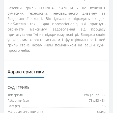
Газовий гриль FLORIDA PLANCHA - це втілення
сучасних технологій, інноваційного дизайну та
бездоганної якості. Він ідеально підходить як для
любителів, так і для професіоналів, які прагнуть
отримати максимум задоволення від процесу
приготування їжі на відкритому повітрі. Завдяки своїм
унікальним характеристикам і функціональності, цей
гриль стане незамінним помічником на вашій кухні
просто неба.
Характеристики
САД І ГРИЛЬ
Тип гриля
стаціонарний
Габарити (см)
75 x 53 x 84
Вага (кг)
16
Матеріал виготовлення
сталь