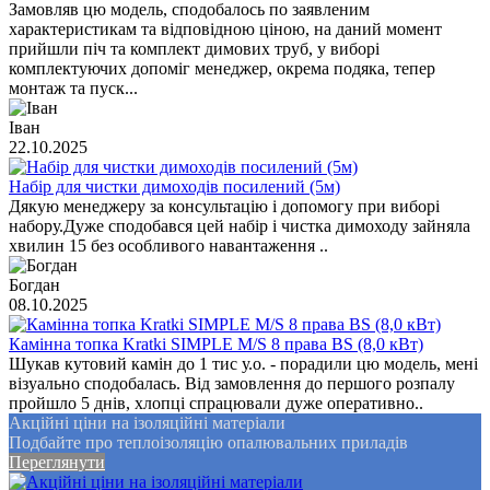
Замовляв цю модель, сподобалось по заявленим
характеристикам та відповідною ціною, на даний момент
прийшли піч та комплект димових труб, у виборі
комплектуючих допоміг менеджер, окрема подяка, тепер
монтаж та пуск...
Іван
22.10.2025
Набір для чистки димоходів посилений (5м)
Дякую менеджеру за консультацію і допомогу при виборі
набору.Дуже сподобався цей набір і чистка димоходу зайняла
хвилин 15 без особливого навантаження ..
Богдан
08.10.2025
Камінна топка Kratki SIMPLE M/S 8 права BS (8,0 кВт)
Шукав кутовий камін до 1 тис у.о. - порадили цю модель, мені
візуально сподобалась. Від замовлення до першого розпалу
пройшло 5 днів, хлопці спрацювали дуже оперативно..
Акційні ціни на ізоляційні матеріали
Подбайте про теплоізоляцію опалювальних приладів
Переглянути