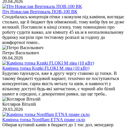
20.04.2026
Піч Новаслав Вертикаль ПОВ-100 ВК
Сподобалась концепція пічки з кожухом під каміння, виглядає
стильно, ще й бюджет був обмежений, тому вибір був не дуже
великий. Поставили в кінці сезону, тому повноцінно про
роботу судити важко, але кімнату 45 кв.м в неопалювальному
будинку нагріли при тестовому розпалі за годину до
комфортної темпе..
Петро Васильович
06.04.2026
Камінна топка Kratki FLOKI M ліва (10 кВт)
Будуємо таунхауси, вже в другу чергу ставимо ці топки. В
такому бюджеті чудовий варіант, технічно не поступаються
конкурентам, гарна якість металу та швів, в наявності у
вільному доступі будь-які запчастини, є чорний або білий
шамот в середині, є декоративні рамки, що ще треба..
Котляров Віталій
29.03.2026
Камінна топка Nordflam ETNA праве скло
Обирав кутовий камін в бюджеті до 1 тис дол, менеджер