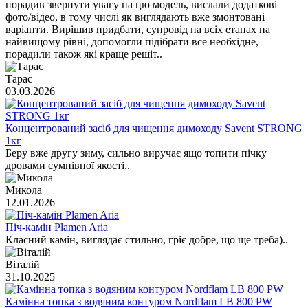
порадив звернути увагу на цю модель, вислали додаткові
фото/відео, в тому числі як виглядають вже змонтовані
варіанти. Вирішив придбати, супровід на всіх етапах на
найвищому рівні, допомогли підібрати все необхідне,
порадили також які краще решіт..
Тарас
03.03.2026
Концентрований засіб для чищення димоходу Savent STRONG
1кг
Беру вже другу зиму, сильно виручає ящо топити пічку
дровами сумнівної якості..
Микола
12.01.2026
Піч-камін Plamen Aria
Класний камін, виглядає стильно, гріє добре, що ще треба)..
Віталій
31.10.2025
Камінна топка з водяним контуром Nordflam LB 800 PW