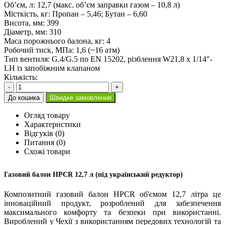
Об’єм, л:
12,7 (макс. об’єм заправки газом – 10,8 л)
Місткість, кг:
Пропан – 5,46; Бутан – 6,60
Висота, мм:
399
Діаметр, мм:
310
Маса порожнього балона, кг:
4
Робочий тиск, МПа:
1,6 (~16 атм)
Тип вентиля:
G.4/G.5 по EN 15202, різблення W21,8 x 1/14″-
LH із запобіжним клапаном
Кількість:
-
+
До кошика
Швидке замовлення
Огляд товару
Характеристики
Відгуків (0)
Питання
(0)
Схожі товари
Газовий балон HPCR 12,7 л (під український редуктор)
Композитний газовий балон HPCR об'ємом 12,7 літра це
інноваційний продукт, розроблений для забезпечення
максимального комфорту та безпеки при використанні.
Вироблений у Чехії з використанням передових технологій та