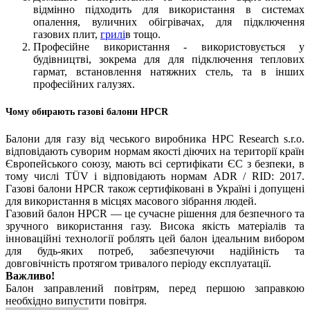
відмінно підходить для використання в системах
опалення, вуличних обігрівачах, для підключення
газових плит,
грилі
в тощо.
Професійне використання - використовується у
будівництві, зокрема для для підключення теплових
гармат, встановлення натяжних стель, та в інших
професійних галузях.
Чому обирають газові балони HPCR
Балони для газу від чеського виробника HPC Research s.r.o.
відповідають суворим нормам якості діючих на території країн
Європейського союзу, мають всі сертифікати ЄС з безпеки, в
тому числі TÜV і відповідають нормам ADR / RID: 2017.
Газові балони HPCR також сертифіковані в Україні і допущені
для використання в місцях масового зібрання людей.
Газовий балон HPCR — це сучасне рішення для безпечного та
зручного використання газу. Висока якість матеріалів та
інноваційні технології роблять цей балон ідеальним вибором
для будь-яких потреб, забезпечуючи надійність та
довговічність протягом тривалого періоду експлуатації.
Важливо!
Балон заправлений повітрям, перед першою заправкою
необхідно випустити повітря.