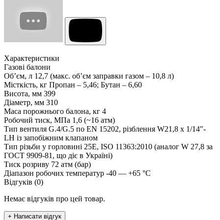
Характеристики
Газові балони
Об’єм, л
12,7 (макс. об’єм заправки газом – 10,8 л)
Місткість, кг
Пропан – 5,46; Бутан – 6,60
Висота, мм
399
Діаметр, мм
310
Маса порожнього балона, кг
4
Робочий тиск, МПа
1,6 (~16 атм)
Тип вентиля
G.4/G.5 по EN 15202, різблення W21,8 x 1/14″-
LH із запобіжним клапаном
Тип різьби у горловині
25Е, ISO 11363:2010 (аналог W 27,8 за
ГОСТ 9909-81, що діє в Україні)
Тиск розриву
72 атм (бар)
Діапазон робочих температур
-40 — +65 °C
Відгуків (0)
Немає відгуків про цей товар.
+ Написати відгук