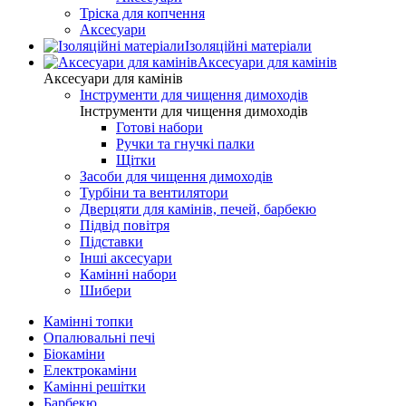
Тріска для копчення
Аксесуари
Ізоляційні матеріали
Аксесуари для камінів
Аксесуари для камінів
Інструменти для чищення димоходів
Інструменти для чищення димоходів
Готові набори
Ручки та гнучкі палки
Щітки
Засоби для чищення димоходів
Турбіни та вентилятори
Дверцяти для камінів, печей, барбекю
Підвід повітря
Підставки
Інші аксесуари
Камінні набори
Шибери
Камінні топки
Опалювальні печі
Біокаміни
Електрокаміни
Камінні решітки
Барбекю