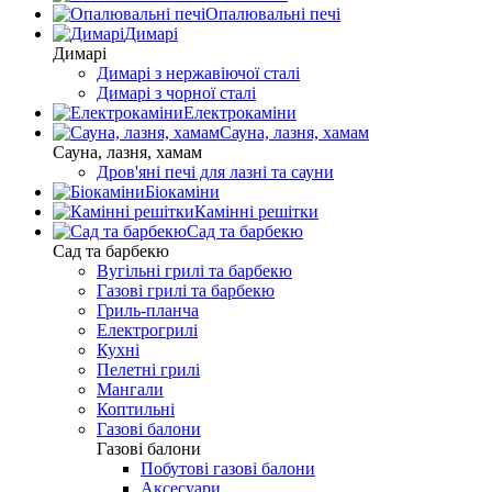
Опалювальні печі
Димарі
Димарі
Димарі з нержавіючої сталі
Димарі з чорної сталі
Електрокаміни
Сауна, лазня, хамам
Сауна, лазня, хамам
Дров'яні печі для лазні та сауни
Біокаміни
Камінні решітки
Сад та барбекю
Сад та барбекю
Вугільні грилі та барбекю
Газові грилі та барбекю
Гриль-планча
Електрогрилі
Кухні
Пелетні грилі
Мангали
Коптильні
Газові балони
Газові балони
Побутові газові балони
Аксесуари