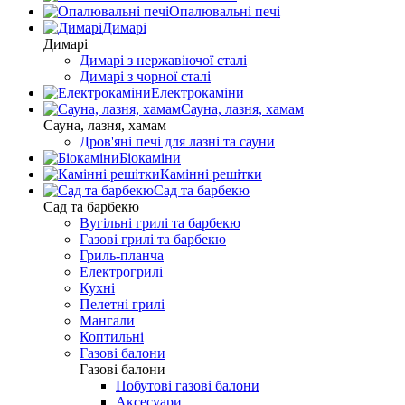
Опалювальні печі
Димарі
Димарі
Димарі з нержавіючої сталі
Димарі з чорної сталі
Електрокаміни
Сауна, лазня, хамам
Сауна, лазня, хамам
Дров'яні печі для лазні та сауни
Біокаміни
Камінні решітки
Сад та барбекю
Сад та барбекю
Вугільні грилі та барбекю
Газові грилі та барбекю
Гриль-планча
Електрогрилі
Кухні
Пелетні грилі
Мангали
Коптильні
Газові балони
Газові балони
Побутові газові балони
Аксесуари