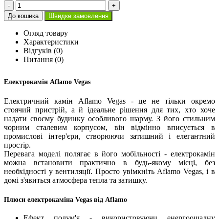
-
+
До кошика
Швидке замовлення
Огляд товару
Характеристики
Відгуків (0)
Питання
(0)
Електрокамін Aflamo Vegas
Електричний камін Aflamo Vegas - це не тільки окремо
стоячий пристрій, а й ідеальне рішення для тих, хто хоче
надати своєму будинку особливого шарму. З його стильним
чорним сталевим корпусом, він відмінно вписується в
промислові інтер'єри, створюючи затишний і елегантний
простір.
Перевага моделі полягає в його мобільності - електрокамін
можна встановити практично в будь-якому місці, без
необхідності у вентиляції. Просто увімкніть Aflamo Vegas, і в
домі з'явиться атмосфера тепла та затишку.
Плюси електрокаміна Vegas від Aflamo
Ефект полум'я - використовуючи енергоощадну