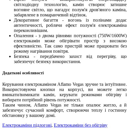
світлодіодну технологію, камін створює затишне
вогняне світло, що нагадує полум'я дров'яного каміна,
забарвлене в помаранчевий відтінок.
Декоративне багаття - вогонь із полінами додає
автентичності, роблячи ефект полум'я електрокаміна
переконливішим.
Опалення - з двома рівнями потужності (750W/1600W)
електрокамін може обігрівати простір з високою
ефективністю. Так само пристрій може працювати без
режиму нагрівання повітря.
Безпека - передбачено захист від перегріву, що
забезпечує безпеку використання.
Додаткові особливості
Керування електрокаміном Aflamo Vegas зручне та інтуїтивне.
Використовуючи кнопки на корпусі, ви можете легко
вмикати/вимикати камін, керувати режимами обігріву і
вибирати потрібний рівень потужності.
Таким чином, Aflamo Vegas не тільки опалює житло, а й
забезпечує сучасний комфорт, створюючи теплу і гостинну
обстановку у вашому домі.
Електрокаміни підлогові
,
Електрокаміни без обігріву