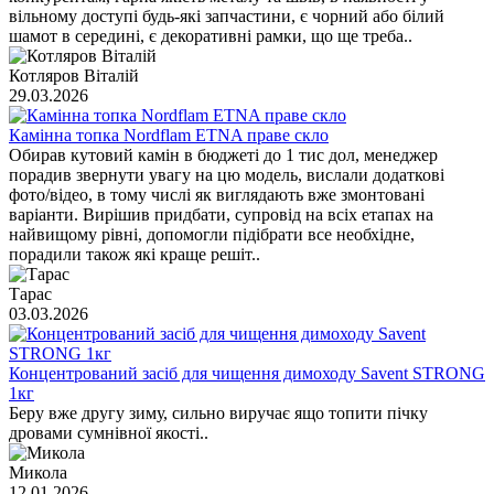
вільному доступі будь-які запчастини, є чорний або білий
шамот в середині, є декоративні рамки, що ще треба..
Котляров Віталій
29.03.2026
Камінна топка Nordflam ETNA праве скло
Обирав кутовий камін в бюджеті до 1 тис дол, менеджер
порадив звернути увагу на цю модель, вислали додаткові
фото/відео, в тому числі як виглядають вже змонтовані
варіанти. Вирішив придбати, супровід на всіх етапах на
найвищому рівні, допомогли підібрати все необхідне,
порадили також які краще решіт..
Тарас
03.03.2026
Концентрований засіб для чищення димоходу Savent STRONG
1кг
Беру вже другу зиму, сильно виручає ящо топити пічку
дровами сумнівної якості..
Микола
12.01.2026