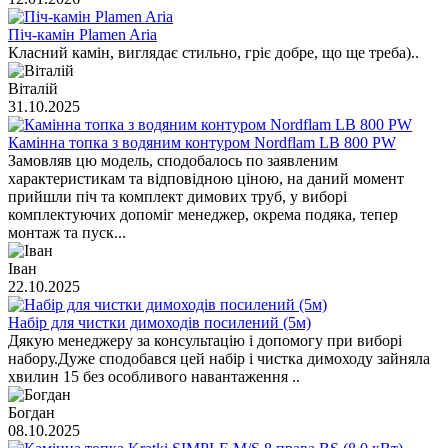
Піч-камін Plamen Aria
Класний камін, виглядає стильно, гріє добре, що ще треба)..
Віталій
31.10.2025
Камінна топка з водяним контуром Nordflam LB 800 PW
Замовляв цю модель, сподобалось по заявленим
характеристикам та відповідною ціною, на даний момент
прийшли піч та комплект димових труб, у виборі
комплектуючих допоміг менеджер, окрема подяка, тепер
монтаж та пуск...
Іван
22.10.2025
Набір для чистки димоходів посилений (5м)
Дякую менеджеру за консультацію і допомогу при виборі
набору.Дуже сподобався цей набір і чистка димоходу зайняла
хвилин 15 без особливого навантаження ..
Богдан
08.10.2025