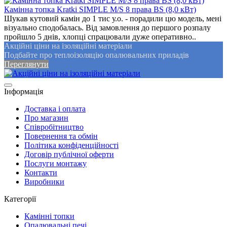
Камінна топка Kratki SIMPLE M/S 8 права BS (8,0 кВт)
Шукав кутовий камін до 1 тис у.о. - порадили цю модель, мені
візуально сподобалась. Від замовлення до першого розпалу
пройшло 5 днів, хлопці спрацювали дуже оперативно..
Акційні ціни на ізоляційні матеріали
Подбайте про теплоізоляцію опалювальних приладів
Переглянути
Інформація
Доставка і оплата
Про магазин
Співробітництво
Повернення та обмін
Політика конфіденційності
Договір публічної оферти
Послуги монтажу
Контакти
Виробники
Категорії
Камінні топки
Опалювальні печі