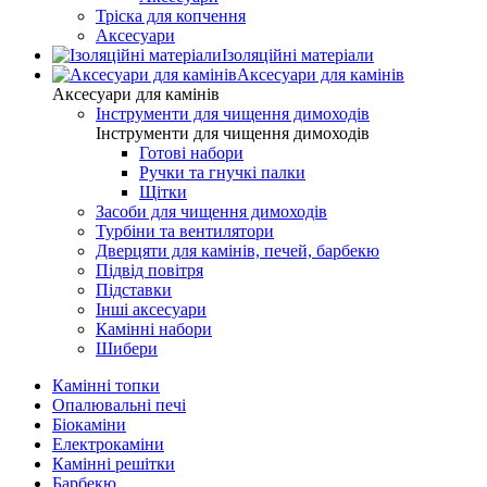
Тріска для копчення
Аксесуари
Ізоляційні матеріали
Аксесуари для камінів
Аксесуари для камінів
Інструменти для чищення димоходів
Інструменти для чищення димоходів
Готові набори
Ручки та гнучкі палки
Щітки
Засоби для чищення димоходів
Турбіни та вентилятори
Дверцяти для камінів, печей, барбекю
Підвід повітря
Підставки
Інші аксесуари
Камінні набори
Шибери
Камінні топки
Опалювальні печі
Біокаміни
Електрокаміни
Камінні решітки
Барбекю