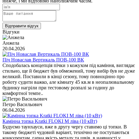
нижче, і ми відповімо найближчим часом.
Відправити відгук
Відгуки
Анжела
20.04.2026
Піч Новаслав Вертикаль ПОВ-100 ВК
Сподобалась концепція пічки з кожухом під каміння, виглядає
стильно, ще й бюджет був обмежений, тому вибір був не дуже
великий. Поставили в кінці сезону, тому повноцінно про
роботу судити важко, але кімнату 45 кв.м в неопалювальному
будинку нагріли при тестовому розпалі за годину до
комфортної темпе..
Петро Васильович
06.04.2026
Камінна топка Kratki FLOKI M ліва (10 кВт)
Будуємо таунхауси, вже в другу чергу ставимо ці топки. В
такому бюджеті чудовий варіант, технічно не поступаються
конкурентам, гарна якість металу та швів, в наявності у