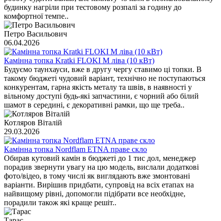
будинку нагріли при тестовому розпалі за годину до
комфортної темпе..
Петро Васильович
06.04.2026
Камінна топка Kratki FLOKI M ліва (10 кВт)
Будуємо таунхауси, вже в другу чергу ставимо ці топки. В
такому бюджеті чудовий варіант, технічно не поступаються
конкурентам, гарна якість металу та швів, в наявності у
вільному доступі будь-які запчастини, є чорний або білий
шамот в середині, є декоративні рамки, що ще треба..
Котляров Віталій
29.03.2026
Камінна топка Nordflam ETNA праве скло
Обирав кутовий камін в бюджеті до 1 тис дол, менеджер
порадив звернути увагу на цю модель, вислали додаткові
фото/відео, в тому числі як виглядають вже змонтовані
варіанти. Вирішив придбати, супровід на всіх етапах на
найвищому рівні, допомогли підібрати все необхідне,
порадили також які краще решіт..
Тарас