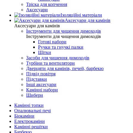
Тріска для копчення
Аксесуари
Ізоляційні матеріали
Аксесуари для камінів
Аксесуари для камінів
Інструменти для чищення димоходів
Інструменти для чищення димоходів
Готові набори
Ручки та гнучкі палки
Щітки
Засоби для чищення димоходів
Турбіни та вентилятори
Дверцяти для камінів, печей, барбекю
Підвід повітря
Підставки
Інші аксесуари
Камінні набори
Шибери
Камінні топки
Опалювальні печі
Біокаміни
Електрокаміни
Камінні решітки
Барбекю