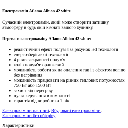
Електрокамін Aflamo Albion 42 white
Сучасний електрокамін, який може створити затишну
атмосферу в будь-якій кімнаті вашого будинку.
Переваги електрокаміну Aflamo Albion 42 white:
реалістичний ефект полум'я за рахунок led технології
енергозберігаючі технології
4 рівня яскравості полум'я
колір полум'я: оранжевий
можливість роботи як на опалення так і з ефектом вогню
без нагрівання
можливість працювати на різних теплових потужностях
750 Вт або 1500 Вт
захист від перегріву
пульт керування в комплекті
гарантія від виробника 1 рік
Електрокаміни настінні
,
Вбудовані електрокаміни
,
Електрокаміни без обігріву
Характеристики