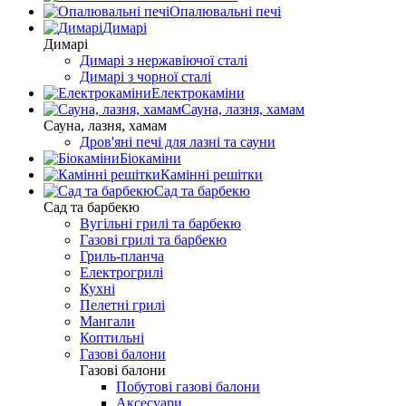
Опалювальні печі
Димарі
Димарі
Димарі з нержавіючої сталі
Димарі з чорної сталі
Електрокаміни
Сауна, лазня, хамам
Сауна, лазня, хамам
Дров'яні печі для лазні та сауни
Біокаміни
Камінні решітки
Сад та барбекю
Сад та барбекю
Вугільні грилі та барбекю
Газові грилі та барбекю
Гриль-планча
Електрогрилі
Кухні
Пелетні грилі
Мангали
Коптильні
Газові балони
Газові балони
Побутові газові балони
Аксесуари