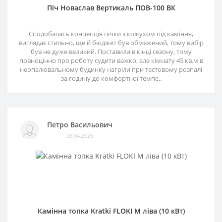
Піч Новаслав Вертикаль ПОВ-100 ВК
Сподобалась концепція пічки з кожухом під каміння,
виглядає стильно, ще й бюджет був обмежений, тому вибір
був не дуже великий. Поставили в кінці сезону, тому
повноцінно про роботу судити важко, але кімнату 45 кв.м в
неопалювальному будинку нагріли при тестовому розпалі
за годину до комфортної темпе..
Петро Васильович
06.04.2026
Камінна топка Kratki FLOKI M ліва (10 кВт)