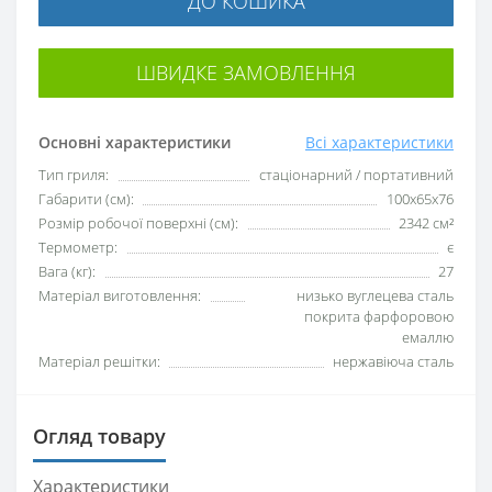
ДО КОШИКА
ШВИДКЕ ЗАМОВЛЕННЯ
Основні характеристики
Всі характеристики
Тип гриля:
стаціонарний / портативний
Габарити (см):
100х65х76
Розмір робочої поверхні (см):
2342 см²
Термометр:
є
Вага (кг):
27
Матеріал виготовлення:
низько вуглецева сталь
покрита фарфоровою
емаллю
Матеріал решітки:
нержавіюча сталь
Огляд товару
Характеристики