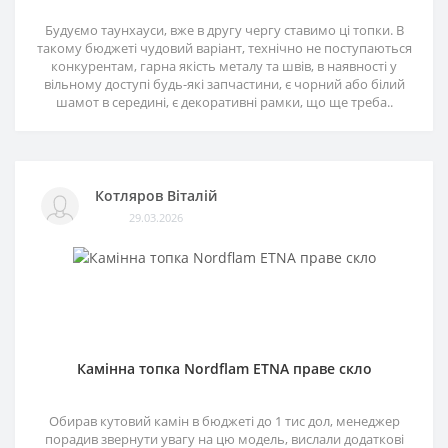
Будуємо таунхауси, вже в другу чергу ставимо ці топки. В
такому бюджеті чудовий варіант, технічно не поступаються
конкурентам, гарна якість металу та швів, в наявності у
вільному доступі будь-які запчастини, є чорний або білий
шамот в середині, є декоративні рамки, що ще треба..
Котляров Віталій
29.03.2026
Камінна топка Nordflam ETNA праве скло
Обирав кутовий камін в бюджеті до 1 тис дол, менеджер
порадив звернути увагу на цю модель, вислали додаткові