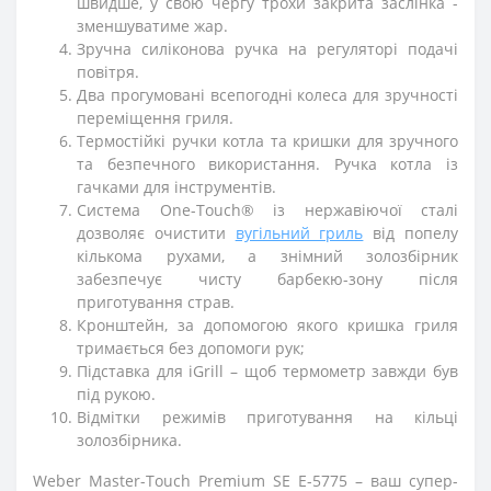
швидше, у свою чергу трохи закрита заслінка -
зменшуватиме жар.
Зручна силіконова ручка на регуляторі подачі
повітря.
Два прогумовані всепогодні колеса для зручності
переміщення гриля.
Термостійкі ручки котла та кришки для зручного
та безпечного використання. Ручка котла із
гачками для інструментів.
Система One-Touch® із нержавіючої сталі
дозволяє очистити
вугільний гриль
від попелу
кількома рухами, а знімний золозбірник
забезпечує чисту барбекю-зону після
приготування страв.
Кронштейн, за допомогою якого кришка гриля
тримається без допомоги рук;
Підставка для iGrill – щоб термометр завжди був
під рукою.
Відмітки режимів приготування на кільці
золозбірника.
Weber Master-Touch Premium SE E-5775 – ваш супер-