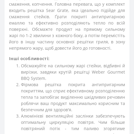
смаження, копчення. Головна перевага, що у комплект
входить решітка Sear Grate, яка ідеально підійде для
смаження стейків. Ґрати покриті антипригарною
емаллю та ефективно розподіляють тепло по всій
поверхні. Обсмажте продукт на прямому сильному
жарі по 1-2 хвилини з кожного боку, а потім перемістіть
його в іншу частину основної решітки гриля, в зону
непрямого жару, щоб довести його до готовності.
Інші особливості:
Обсмажуйте на сильному жарі стейки, відбивні й
вирізки, завдяки крутій решітці Weber Gourmet
BBQ System.
Фірмова решітка покрита антипригарним
покриттям, що сприє ефективному розподіленню
тепла та запобігає виділенню шкідливих речовин
роблячи ваш продукт максимально корисним та
безпечним для здоров'я.
Алюмінієві вентиляційні заслінки забезпечують
оптимальну циркуляцію повітря. Чим більше
повітряний потік - тим паливо згорятиме