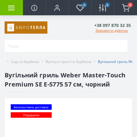
0
0
0
+38 097 870 32 35
Замовити дзвінок
Сад та барбекю
Вугільні грилі та барбекю
Вугільний гриль Webe
Вугільний гриль Weber Master-Touch
Premium SE E-5775 57 см, чорний
Безкоштовна доставка
Подарунок