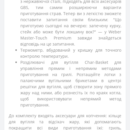
з нержавіючої сталі, підходять для всіх аксесуарів
GBS, тим самим розширюючи варіанти
приготування страв. Тепер ви з легкістю зможете
поставити запитання своїм близьким: "Що
приготуємо сьогодні на вечерю: запечену курку,
стейк або може бути локшину вок?" — у Weber
Master-Touch Premium завжди знайдеться
відповідь на це запитання.
Термометр, вбудований у кришку для точного
контролю температури.
Розділювачі для вугілля Char-Basket для
управління прямим і непрямим методами
приготування на грилі. Розташуйте лотки з
палаючими вугільними брикетами в центрі
решітки для вугілля, щоб створити зону прямого
жару над ними, або рознесіть їх по краях котла,
щоб використовувати непрямий метод
приготування.
До комплекту входять аксесуари для копчення: кільце
для вугілля та відсікач жару, які допомагають
покращити всі види приготування їжі: гриль,