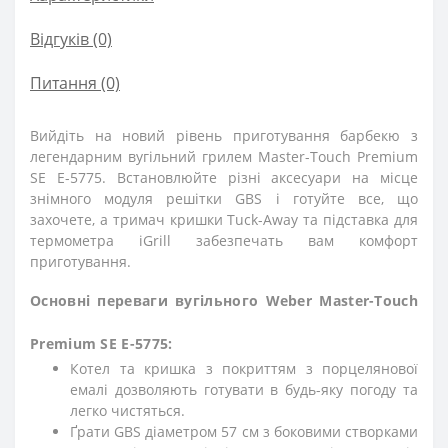
Відгуків (0)
Питання
(0)
Вийдіть на новий рівень приготування барбекю з
легендарним вугільний грилем Master-Touch Premium
SE E-5775. Встановлюйте різні аксесуари на місце
знімного модуля решітки GBS і готуйте все, що
захочете, а тримач кришки Tuck-Away та підставка для
термометра iGrill забезпечать вам комфорт
приготування.
Основні переваги вугільного Weber Master-Touch
Premium SE E-5775:
Котел та кришка з покриттям з порцелянової
емалі дозволяють готувати в будь-яку погоду та
легко чистяться.
Ґрати GBS діаметром 57 см з боковими створками