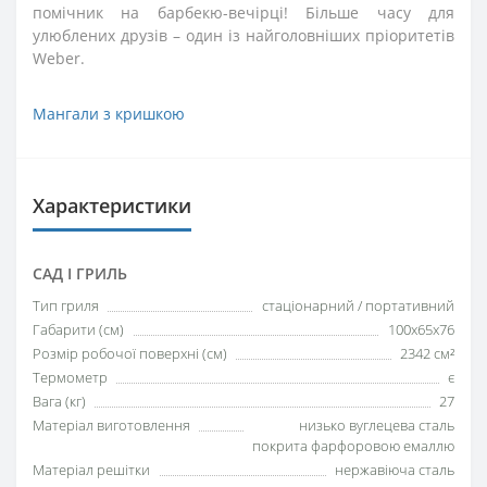
помічник на барбекю-вечірці! Більше часу для
улюблених друзів – один із найголовніших пріоритетів
Weber.
Мангали з кришкою
Характеристики
САД І ГРИЛЬ
Тип гриля
стаціонарний / портативний
Габарити (см)
100х65х76
Розмір робочої поверхні (см)
2342 см²
Термометр
є
Вага (кг)
27
Матеріал виготовлення
низько вуглецева сталь
покрита фарфоровою емаллю
Матеріал решітки
нержавіюча сталь