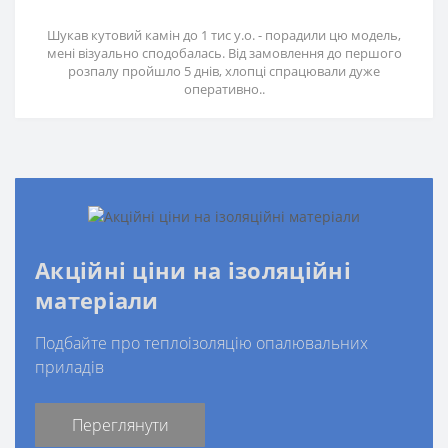
Шукав кутовий камін до 1 тис у.о. - порадили цю модель,
мені візуально сподобалась. Від замовлення до першого
розпалу пройшло 5 днів, хлопці спрацювали дуже
оперативно..
Акційні ціни на ізоляційні
матеріали
Подбайте про теплоізоляцію опалювальних
приладів
Переглянути