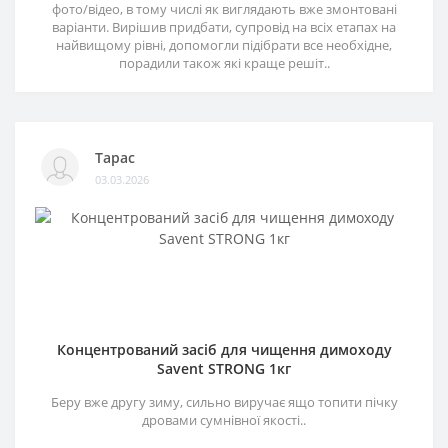
фото/відео, в тому числі як виглядають вже змонтовані
варіанти. Вирішив придбати, супровід на всіх етапах на
найвищому рівні, допомогли підібрати все необхідне,
порадили також які краще решіт..
Тарас
03.03.2026
Концентрований засіб для чищення димоходу
Savent STRONG 1кг
Беру вже другу зиму, сильно виручає ящо топити пічку
дровами сумнівної якості..