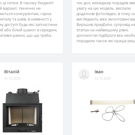
 ці топки. В такому бюджеті
тис дол, менеджер порадив зв
 варіант, технічно не
увагу на цю модель, вислали
аються конкурентам, гарна
додаткові фото/відео, в тому чи
металу та швів, в наявності у
виглядають вже змонтовані ва
у доступі будь-які запчастини,
Вирішив придбати, супровід на
й або білий шамот в середині,
етапах на найвищому рівні,
ативні рамки, що ще треба..
допомогли підібрати все необх
порадили також які краще реші
Віталій
Іван
31.10.2025
22.10.2025