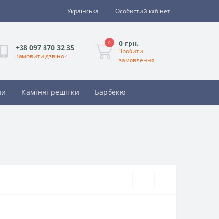
Українська
Особистий кабінет
0 грн.
0
+38 097 870 32 35
Зробити
Замовити дзвінок
замовлення
ни
Камінні решітки
Барбекю