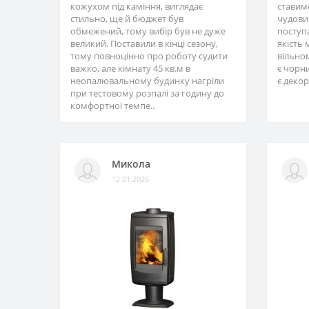
кожухом під каміння, виглядає
ставимо
стильно, ще й бюджет був
чудовий
обмежений, тому вибір був не дуже
поступ
великий. Поставили в кінці сезону,
якість 
тому повноцінно про роботу судити
вільном
важко, але кімнату 45 кв.м в
є чорни
неопалювальному будинку нагріли
є декор
при тестовому розпалі за годину до
комфортної темпе..
Микола
12.01.2026