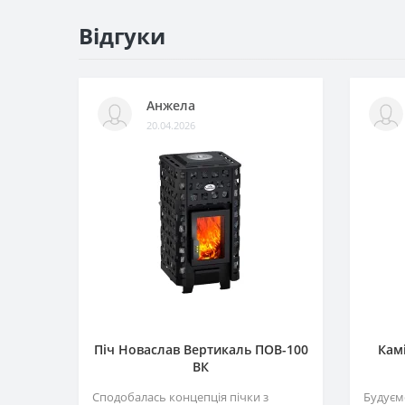
Відгуки
Анжела
20.04.2026
Піч Новаслав Вертикаль ПОВ-100
Камі
ВК
Сподобалась концепція пічки з
Будуємо