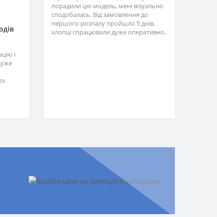
порадили цю модель, мені візуально
сподобалась. Від замовлення до
першого розпалу пройшло 5 днів,
одів
хлопці спрацювали дуже оперативно..
цію і
Дуже
ез