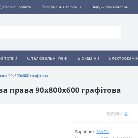
Доставка і оплата
Повернення та обмін
Відгуки про магазин
ні топки
Опалювальні печі
Біокаміни
Електрокамі
рава 90х800х600 графітова
ва права 90х800х600 графітова
Відгуки:
(0)
Виробник:
SAVEN