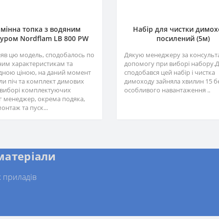
мінна топка з водяним
Набір для чистки димох
уром Nordflam LB 800 PW
посилений (5м)
яв цю модель, сподобалось по
Дякую менеджеру за консульта
ним характеристикам та
допомогу при виборі набору.
ідною ціною, на даний момент
сподобався цей набір і чистка
и піч та комплект димових
димоходу зайняла хвилин 15 б
у виборі комплектуючих
особливого навантаження ..
г менеджер, окрема подяка,
онтаж та пуск...
 матеріали
 приладів