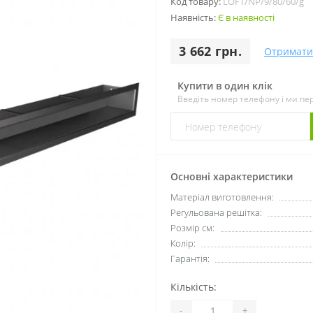
Код товару:
LOFT/NP/9/80/60/g
Наявність:
Є в наявності
3 662 грн.
Отримати
Купити в один клік
Введіть номер телефону і ми п
Основні характеристики
Матеріал виготовлення:
Регульована решітка:
Розмір см:
Колір:
Гарантія:
Кількість:
-
+