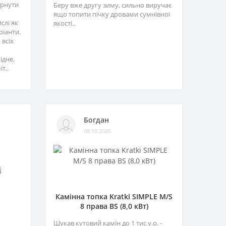
ернути
Беру вже другу зиму, сильно виручає
ящо топити пічку дровами сумнівної
слі як
якості..
ріанти.
 всіх
ідне,
т..
Богдан
08.10.2025
Камінна топка Kratki SIMPLE M/S
8 права BS (8,0 кВт)
Шукав кутовий камін до 1 тис у.о. -