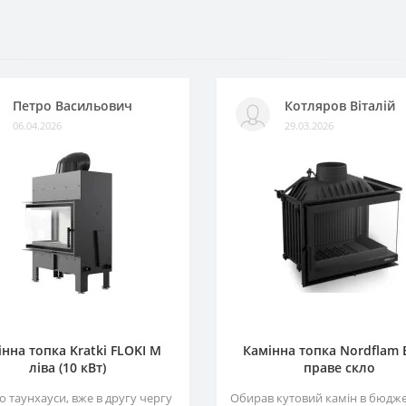
Петро Васильович
Котляров Віталій
06.04.2026
29.03.2026
нна топка Kratki FLOKI M
Камінна топка Nordflam
ліва (10 кВт)
праве скло
 таунхауси, вже в другу чергу
Обирав кутовий камін в бюджет