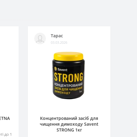
Тарас
03.03.2026
 ETNA
Концентрований засіб для
чищення димоходу Savent
STRONG 1кг
і до 1