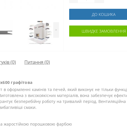
ДО КОШИКА
>
ШВИДКЕ ЗАМОВЛЕННЯ
гуків (0)
Питання
(0)
х600 графітова
 в оформленні камінів та печей, який виконує не тільки функц
Виготовлена з високоякісних матеріалів, вона забезпечує ефек
арантує безперебійну роботу на тривалий період. Вентиляційн
вибагливіші смаки.
рита жаростійкою порошковою фарбою