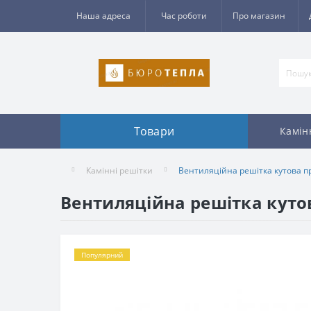
Наша адреса
Час роботи
Про магазин
Товари
Камін
Камінні решітки
Вентиляційна решітка кутова п
Вентиляційна решітка куто
Популярний