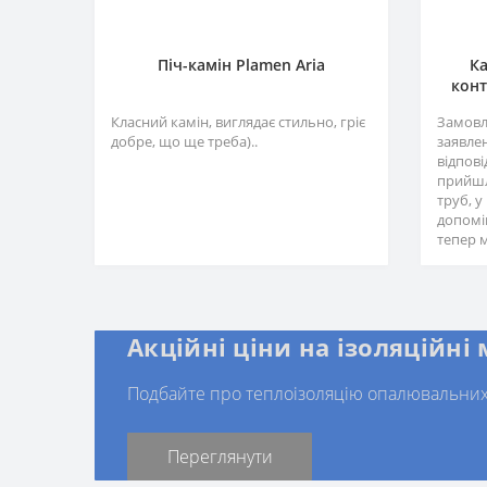
Піч-камін Plamen Aria
Ка
конт
Класний камін, виглядає стильно, гріє
Замовл
добре, що ще треба)..
заявле
відпов
прийшл
труб, 
допомі
тепер м
Акційні ціни на ізоляційні
Подбайте про теплоізоляцію опалювальних
Переглянути