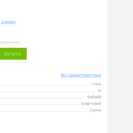
 знижку
ередзвонимо
Купити
Всі характеристики
сталь
ні
9х80х60
графітовий
2 роки