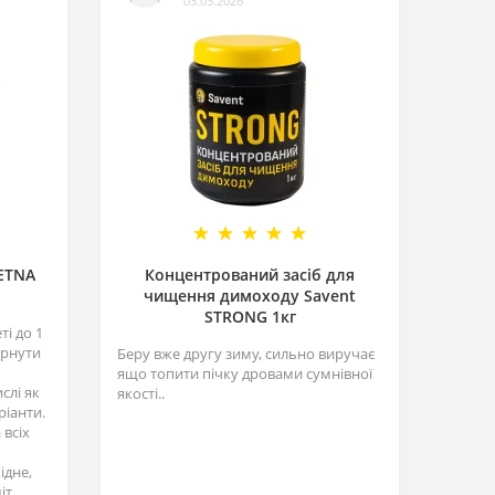
03.03.2026
 ETNA
Концентрований засіб для
чищення димоходу Savent
STRONG 1кг
і до 1
ернути
Беру вже другу зиму, сильно виручає
ящо топити пічку дровами сумнівної
слі як
якості..
ріанти.
 всіх
ідне,
т..