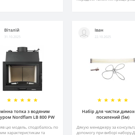
Віталій
Іван
31.10.2025
22.10.2025
мінна топка з водяним
Набір для чистки димох
уром Nordflam LB 800 PW
посилений (5м)
яв цю модель, сподобалось по
Дякую менеджеру за консульта
ним характеристикам та
допомогу при виборі набору.