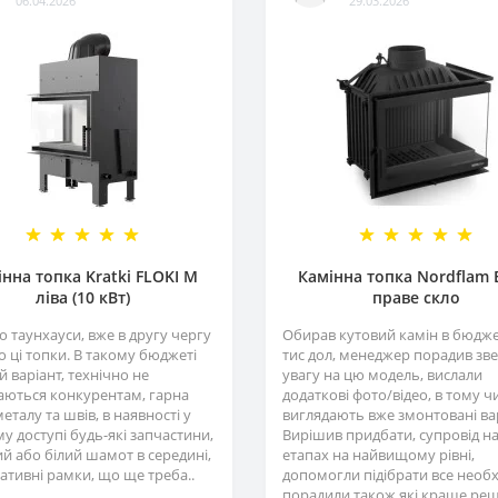
06.04.2026
29.03.2026
нна топка Kratki FLOKI M
Камінна топка Nordflam
ліва (10 кВт)
праве скло
 таунхауси, вже в другу чергу
Обирав кутовий камін в бюджет
 ці топки. В такому бюджеті
тис дол, менеджер порадив зв
 варіант, технічно не
увагу на цю модель, вислали
аються конкурентам, гарна
додаткові фото/відео, в тому чи
металу та швів, в наявності у
виглядають вже змонтовані ва
у доступі будь-які запчастини,
Вирішив придбати, супровід на
й або білий шамот в середині,
етапах на найвищому рівні,
ативні рамки, що ще треба..
допомогли підібрати все необх
порадили також які краще реші