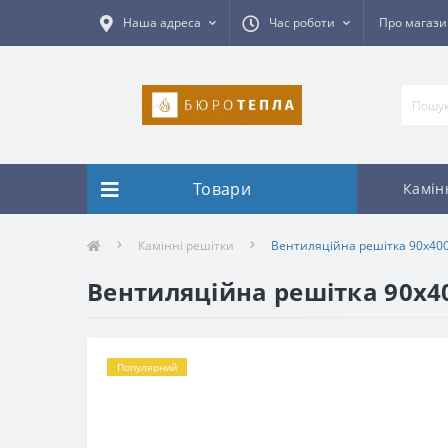
Наша адреса
Час роботи
Про магаз
Товари
Камін
Камінні решітки
Вентиляційна решітка 90х40
Вентиляційна решітка 90х4
Популярний