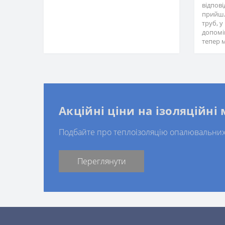
відпов
прийшл
труб, 
допомі
тепер м
Акційні ціни на ізоляційні
Подбайте про теплоізоляцію опалювальних
Переглянути