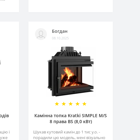
Богдан
08.10.2025
одів
Камінна топка Kratki SIMPLE M/S
8 права BS (8,0 кВт)
цію і
Шукав кутовий камін до 1 тис у.о. -
Дуже
порадили цю модель, мені візуально