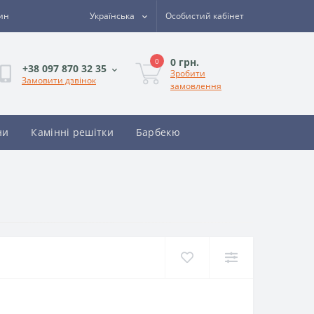
зин
Українська
Особистий кабінет
0 грн.
0
+38 097 870 32 35
Зробити
Замовити дзвінок
замовлення
ни
Камінні решітки
Барбекю