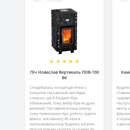
20.04.2026
Піч Новаслав Вертикаль ПОВ-100
Камі
ВК
Сподобалась концепція пічки з
Будуємо
кожухом під каміння, виглядає
ставимо
стильно, ще й бюджет був
чудовий
обмежений, тому вибір був не дуже
поступ
великий. Поставили в кінці сезону,
якість 
тому повноцінно про роботу судити
вільном
важко, але кімнату 45 кв.м в
є чорни
неопалювальному будинку нагріли
є декор
при тестовому розпалі за годину до