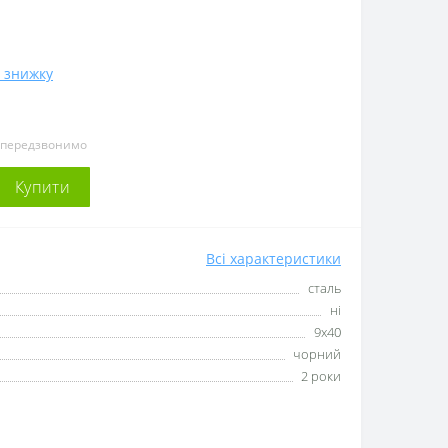
 знижку
и передзвонимо
Купити
Всі характеристики
сталь
ні
9х40
чорний
2 роки