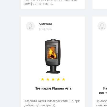
комфортної темпе..
Микола
12.01.2026
Піч-камін Plamen Aria
Ка
конт
Класний камін, виглядає стильно, гріє
Замовл
добре, що ще треба)..
заявле