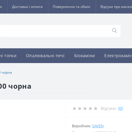
ин
Доставка і оплата
Повернення та обмін
Відгуки про мага
ні топки
Опалювальні печі
Біокаміни
Електрокамі
0 чорна
00 чорна
Відгуки:
(0)
Виробник:
SAVEN