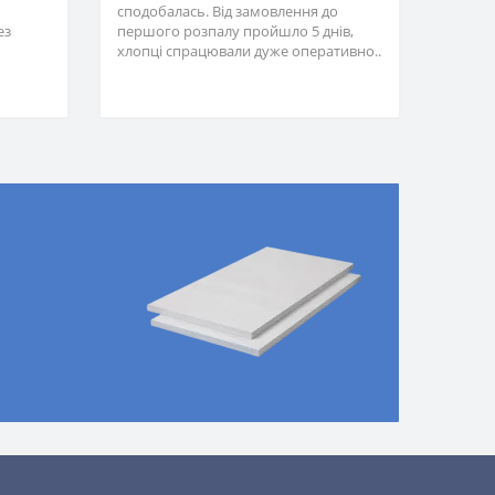
сподобалась. Від замовлення до
ез
першого розпалу пройшло 5 днів,
хлопці спрацювали дуже оперативно..