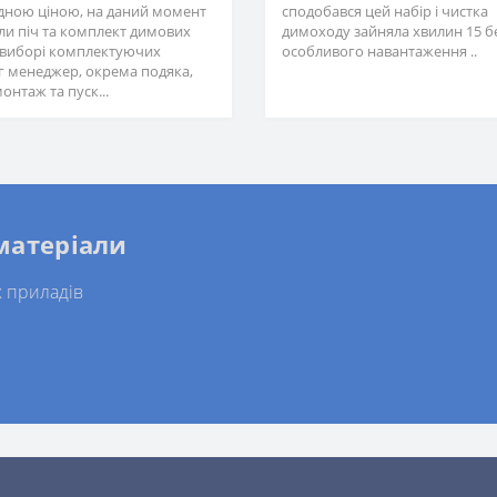
ідною ціною, на даний момент
сподобався цей набір і чистка
и піч та комплект димових
димоходу зайняла хвилин 15 б
у виборі комплектуючих
особливого навантаження ..
г менеджер, окрема подяка,
онтаж та пуск...
 матеріали
 приладів