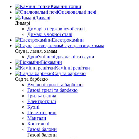
Камінні топки
Опалювальні печі
Димарі
Димарі
Димарі з нержавіючої сталі
Димарі з чорної сталі
Електрокаміни
Сауна, лазня, хамам
Сауна, лазня, хамам
Дров'яні печі для лазні та сауни
Біокаміни
Камінні решітки
Сад та барбекю
Сад та барбекю
Вугільні грилі та барбекю
Газові грилі та барбекю
Гриль-планча
Електрогрилі
Кухні
Пелетні грилі
Мангали
Коптильні
Газові балони
Газові балони