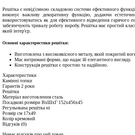
Решітка є невід'ємною складовою системи ефективного функціон
виконує важливу декоративну функцію, додаючи естетични
використовуватись як для ефективного відведення гарячого по
забезпечують тривалу роботу виробу. Решітка має простий кла
який інтер'єр.
Основні характеристики решітки:
Виготовлена з високоякісного металу, який покритий во
Має витримані форми, що надає їй елегантного вигляду.
Конструкція решітки є простою та надійною.
Характеристики
Камінні топки
Гарантія
2 роки
Решітки
Матеріал виготовлення
сталь
Посадкові розміри ВхШхГ
152х456х45
Регульована решітка
ні
Розмір см
17х49
Колір
кремовий
Відгуків (0)
Немає відгуків про цей товар.