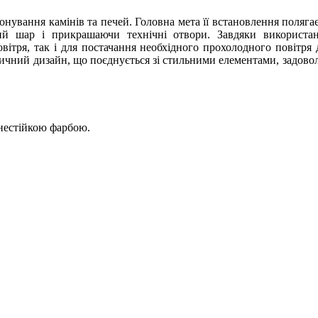
ування камінів та печей. Головна мета її встановлення полягає в
й шар і прикрашаючи технічні отвори. Завдяки використан
вітря, так і для постачання необхідного прохолодного повітря 
сичний дизайн, що поєднується зі стильними елементами, задово
гнестійкою фарбою.