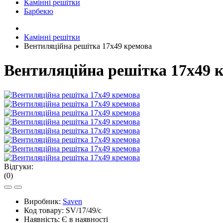
Камінні решітки
Барбекю
Камінні решітки
Вентиляційна решітка 17х49 кремова
Вентиляційна решітка 17х49 
Відгуки:
(0)
Виробник:
Saven
Код товару:
SV/17/49/с
Наявність:
Є в наявності