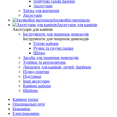
Побутові газові балони
Аксесуари
Тріска для копчення
Аксесуари
Ізоляційні матеріали
Аксесуари для камінів
Аксесуари для камінів
Інструменти для чищення димоходів
Інструменти для чищення димоходів
Готові набори
Ручки та гнучкі палки
Щітки
Засоби для чищення димоходів
Турбіни та вентилятори
Дверцяти для камінів, печей, барбекю
Підвід повітря
Підставки
Інші аксесуари
Камінні набори
Шибери
Камінні топки
Опалювальні печі
Біокаміни
Електрокаміни