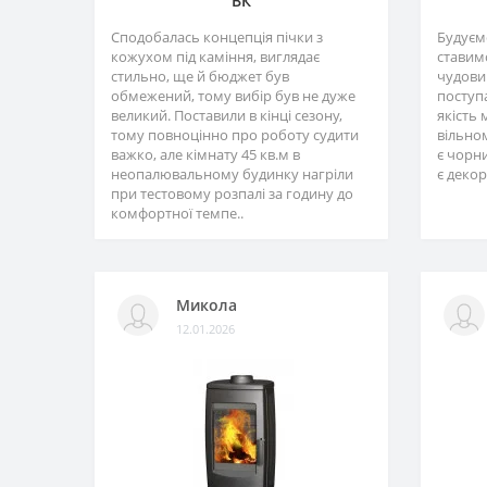
ВК
Сподобалась концепція пічки з
Будуємо
кожухом під каміння, виглядає
ставимо
стильно, ще й бюджет був
чудовий
обмежений, тому вибір був не дуже
поступ
великий. Поставили в кінці сезону,
якість 
тому повноцінно про роботу судити
вільном
важко, але кімнату 45 кв.м в
є чорни
неопалювальному будинку нагріли
є декор
при тестовому розпалі за годину до
комфортної темпе..
Микола
12.01.2026