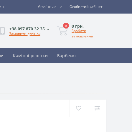
зин
Українська
Особистий кабінет
0 грн.
0
+38 097 870 32 35
Зробити
Замовити дзвінок
замовлення
ни
Камінні решітки
Барбекю