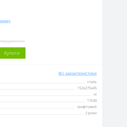
нижку
и передзвонимо
Купити
Всі характеристики
сталь
152х275х45
ні
17х30
графітовий
2 роки