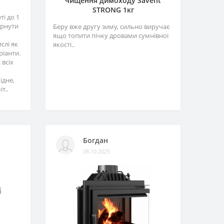
чищення димоходу Savent
STRONG 1кг
і до 1
ернути
Беру вже другу зиму, сильно виручає
ящо топити пічку дровами сумнівної
слі як
якості..
ріанти.
 всіх
ідне,
т..
Богдан
08.10.2025