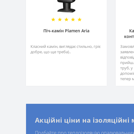
Піч-камін Plamen Aria
Ка
конт
Класний камін, виглядає стильно, гріє
Замовл
добре, що ще треба)..
заявле
відпов
прийшл
труб, 
допомі
тепер м
Акційні ціни на ізоляційні
Подбайте про теплоізоляцію опалювальних