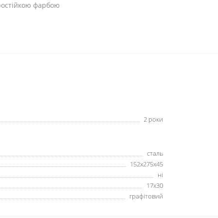
аростійкою фарбою
2 роки
сталь
152х275х45
ні
17х30
графітовий