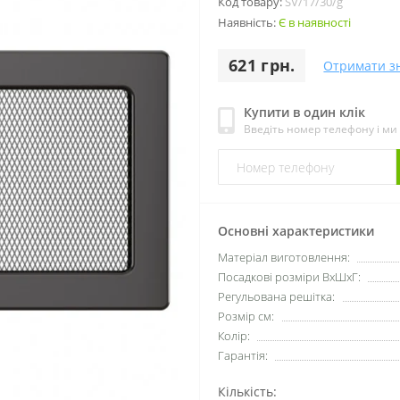
Код товару:
SV/17/30/g
Наявність:
Є в наявності
621 грн.
Отримати з
Купити в один клік
Введіть номер телефону і м
Основні характеристики
Матеріал виготовлення:
Посадкові розміри ВхШхГ:
Регульована решітка:
Розмір см:
Колір:
Гарантія:
Кількість: