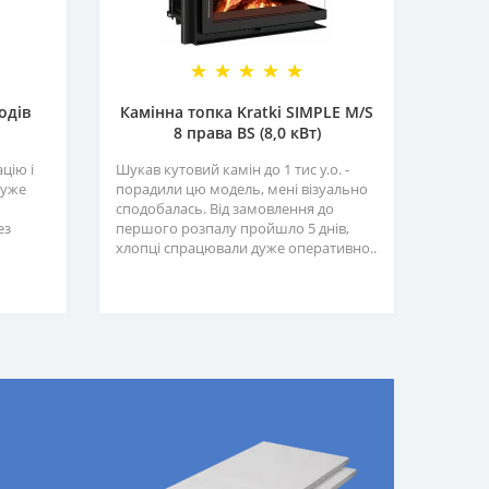
одів
Камінна топка Kratki SIMPLE M/S
8 права BS (8,0 кВт)
цію і
Шукав кутовий камін до 1 тис у.о. -
Дуже
порадили цю модель, мені візуально
сподобалась. Від замовлення до
ез
першого розпалу пройшло 5 днів,
хлопці спрацювали дуже оперативно..