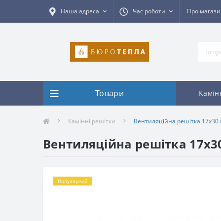
Наша адреса
Час роботи
Про магаз
Товари
Камін
Камінні решітки
Вентиляційна решітка 17х30 
Вентиляційна решітка 17х3
Популярний