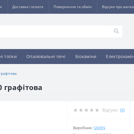
ин
Доставка і оплата
Повернення та обмін
Відгуки про мага
ні топки
Опалювальні печі
Біокаміни
Електрокамі
графітова
0 графітова
Відгуки:
(0)
Виробник:
SAVEN