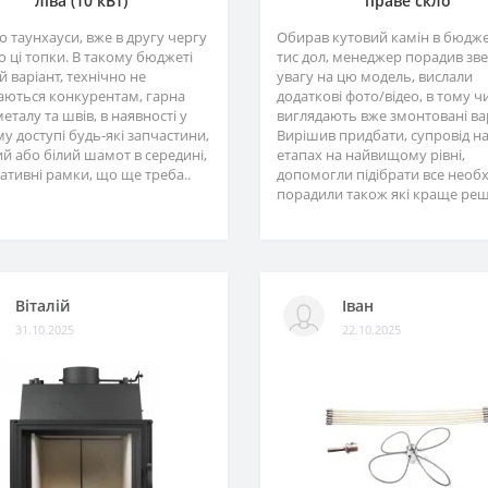
ліва (10 кВт)
праве скло
 таунхауси, вже в другу чергу
Обирав кутовий камін в бюджет
 ці топки. В такому бюджеті
тис дол, менеджер порадив зв
 варіант, технічно не
увагу на цю модель, вислали
аються конкурентам, гарна
додаткові фото/відео, в тому чи
металу та швів, в наявності у
виглядають вже змонтовані ва
у доступі будь-які запчастини,
Вирішив придбати, супровід на
й або білий шамот в середині,
етапах на найвищому рівні,
ативні рамки, що ще треба..
допомогли підібрати все необх
порадили також які краще реші
Віталій
Іван
31.10.2025
22.10.2025