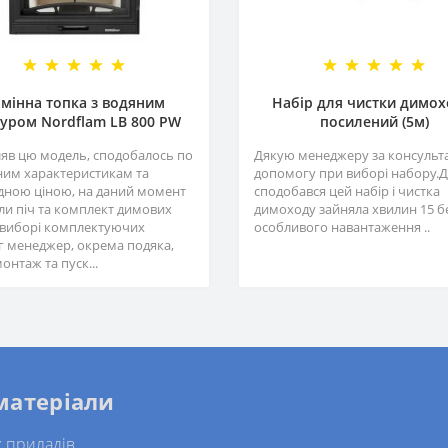
мінна топка з водяним
Набір для чистки димох
уром Nordflam LB 800 PW
посилений (5м)
яв цю модель, сподобалось по
Дякую менеджеру за консульта
ним характеристикам та
допомогу при виборі набору.
ідною ціною, на даний момент
сподобався цей набір і чистка
и піч та комплект димових
димоходу зайняла хвилин 15 б
у виборі комплектуючих
особливого навантаження ..
г менеджер, окрема подяка,
онтаж та пуск...
 матеріали
 приладів