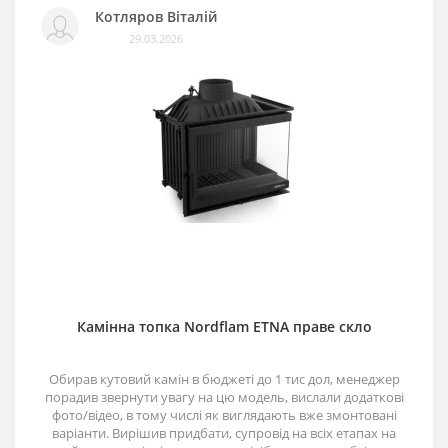
Котляров Віталій
29.03.2026
Камінна топка Nordflam ETNA праве скло
Обирав кутовий камін в бюджеті до 1 тис дол, менеджер
порадив звернути увагу на цю модель, вислали додаткові
фото/відео, в тому числі як виглядають вже змонтовані
варіанти. Вирішив придбати, супровід на всіх етапах на