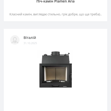
Піч-камін Plamen Aria
Класний камін, виглядає стильно, гріє добре, що ще треба)..
Віталій
31.10.2025