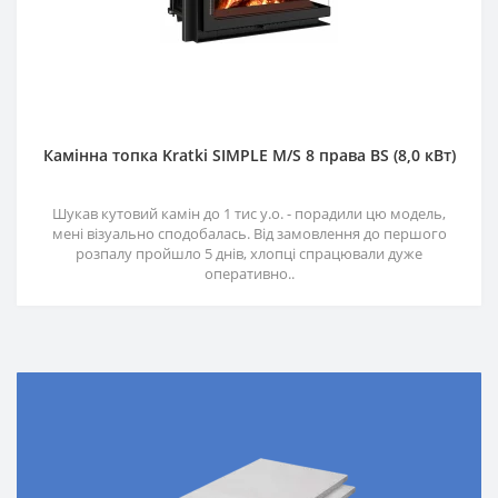
Камінна топка Kratki SIMPLE M/S 8 права BS (8,0 кВт)
Шукав кутовий камін до 1 тис у.о. - порадили цю модель,
мені візуально сподобалась. Від замовлення до першого
розпалу пройшло 5 днів, хлопці спрацювали дуже
оперативно..