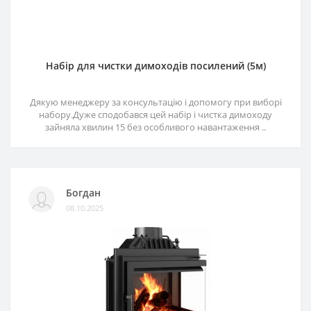
Набір для чистки димоходів посилений (5м)
Дякую менеджеру за консультацію і допомогу при виборі
набору.Дуже сподобався цей набір і чистка димоходу
зайняла хвилин 15 без особливого навантаження ..
Богдан
08.10.2025