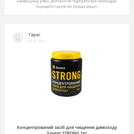
найвищому рівні, допомогли підібрати все необхідне,
порадили також які краще решіт..
Тарас
03.03.2026
Концентрований засіб для чищення димоходу
Savent STRONG 1кг