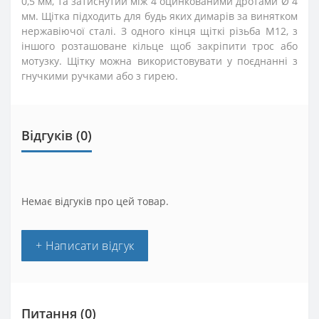
0,5 мм, та затиснутий між 4 оцинкованими дротами Ø 4
мм. Щітка підходить для будь яких димарів за винятком
нержавіючої сталі. З одного кінця щіткі різьба М12, з
іншого розташоване кільце щоб закріпити трос або
мотузку. Щітку можна використовувати у поєднанні з
гнучкими ручками або з гирею.
Відгуків (0)
Немає відгуків про цей товар.
+ Написати відгук
Питання
(0)