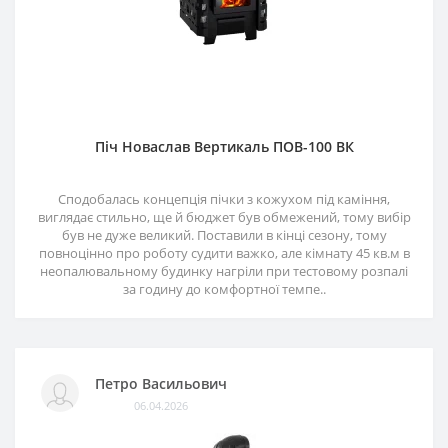
Піч Новаслав Вертикаль ПОВ-100 ВК
Сподобалась концепція пічки з кожухом під каміння,
виглядає стильно, ще й бюджет був обмежений, тому вибір
був не дуже великий. Поставили в кінці сезону, тому
повноцінно про роботу судити важко, але кімнату 45 кв.м в
неопалювальному будинку нагріли при тестовому розпалі
за годину до комфортної темпе..
Петро Васильович
06.04.2026