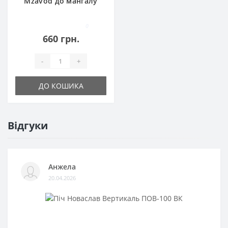
Mzavod до мангалу
Еней на 12 шампурів
0
660 грн.
-
+
ДО КОШИКА
Відгуки
Анжела
20.04.2026