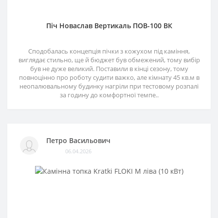
Піч Новаслав Вертикаль ПОВ-100 ВК
Сподобалась концепція пічки з кожухом під каміння,
виглядає стильно, ще й бюджет був обмежений, тому вибір
був не дуже великий. Поставили в кінці сезону, тому
повноцінно про роботу судити важко, але кімнату 45 кв.м в
неопалювальному будинку нагріли при тестовому розпалі
за годину до комфортної темпе..
Петро Васильович
06.04.2026