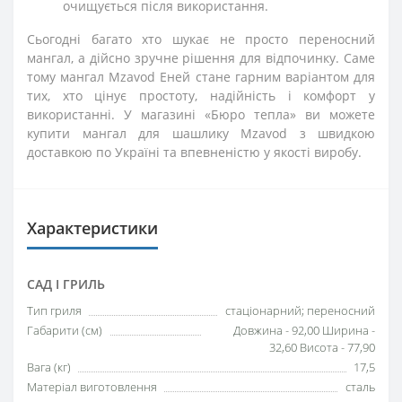
очищується після використання.
Сьогодні багато хто шукає не просто переносний
мангал, а дійсно зручне рішення для відпочинку. Саме
тому мангал Mzavod Еней стане гарним варіантом для
тих, хто цінує простоту, надійність і комфорт у
використанні. У магазині «Бюро тепла» ви можете
купити мангал для шашлику Mzavod з швидкою
доставкою по Україні та впевненістю у якості виробу.
Характеристики
САД І ГРИЛЬ
Тип гриля
стаціонарний; переносний
Габарити (см)
Довжина - 92,00 Ширина -
32,60 Висота - 77,90
Вага (кг)
17,5
Матеріал виготовлення
сталь