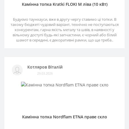
Камінна топка Kratki FLOKI M ліва (10 кВт)
Будуємо таунхауси, вже в другу чергу ставимо ці топки. В
такому бюджеті чудовий варіант, технічно не поступаються
конкурентам, гарна якість металу та швів, в наявності у
вільному доступі будь-які запчастини, є чорний або білий
шамот в середині, є декоративні рамки, що ще треба..
Котляров Віталій
29.03.2026
Камінна топка Nordflam ETNA праве скло