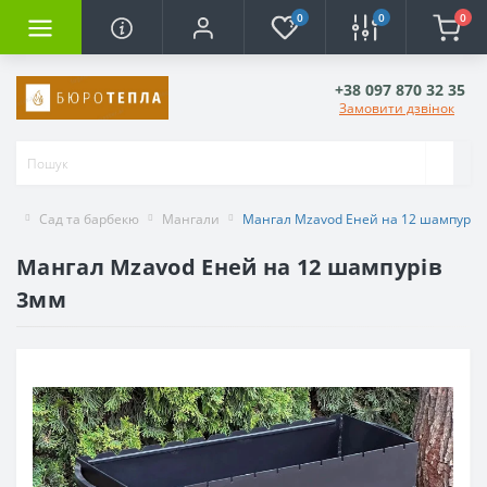
0
0
0
+38 097 870 32 35
Замовити дзвінок
Сад та барбекю
Мангали
Мангал Mzavod Еней на 12 шампурів
Мангал Mzavod Еней на 12 шампурів
3мм