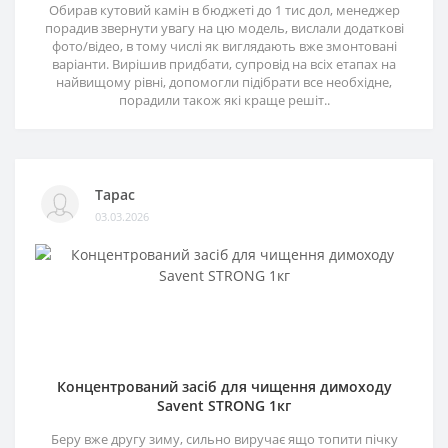
Обирав кутовий камін в бюджеті до 1 тис дол, менеджер
порадив звернути увагу на цю модель, вислали додаткові
фото/відео, в тому числі як виглядають вже змонтовані
варіанти. Вирішив придбати, супровід на всіх етапах на
найвищому рівні, допомогли підібрати все необхідне,
порадили також які краще решіт..
Тарас
03.03.2026
Концентрований засіб для чищення димоходу
Savent STRONG 1кг
Беру вже другу зиму, сильно виручає ящо топити пічку