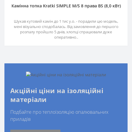
Камінна топка Kratki SIMPLE M/S 8 права BS (8,0 кВт)
Шукав кутовий камін до 1 тис у.о. - порадили цю модель,
мені візуально сподобалась. Від замовлення до першого
розпалу пройшло 5 днів, хлопці спрацювали дуже
оперативно..
Акційні ціни на ізоляційні
матеріали
Подбайте про теплоізоляцію опалювальних
приладів