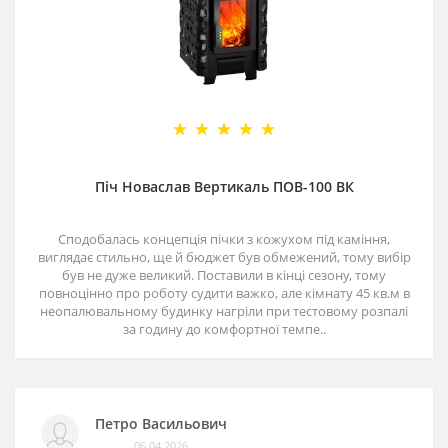
Піч Новаслав Вертикаль ПОВ-100 ВК
Сподобалась концепція пічки з кожухом під каміння,
виглядає стильно, ще й бюджет був обмежений, тому вибір
був не дуже великий. Поставили в кінці сезону, тому
повноцінно про роботу судити важко, але кімнату 45 кв.м в
неопалювальному будинку нагріли при тестовому розпалі
за годину до комфортної темпе..
Петро Васильович
06.04.2026