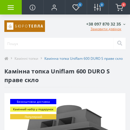
0
0
0
+38 097 870 32 35
Замовити дзвінок
Камінні топки
Камінна топка Uniflam 600 DURO S праве скло
Камінна топка Uniflam 600 DURO S
праве скло
Безкоштовна доставка
Камінний набір у подарунок
Популярний