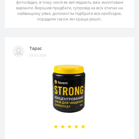
фото/відео, в тому числі як виглядають вже змонтовані
варіанти. Вирішив придбати, супровід на всіх етапах на
найвищому рівні, допомогли підібрати все необхідне,
порадили також які краще решіт..
Тарас
03.03.2026