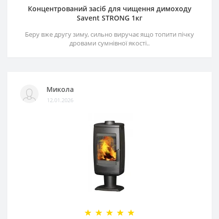
Концентрований засіб для чищення димоходу
Savent STRONG 1кг
Беру вже другу зиму, сильно виручає ящо топити пічку
дровами сумнівної якості..
Микола
12.01.2026