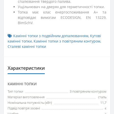
спалювання твердого палива.
Ущільнювач на дверях для герметичності топки.
Топка має клас енергоспоживання А+ та
відповідає вимогам ECODESIGN, EN 13229,
BImSchV.
Камінні топки з подвійним допалюванням
,
Кутові
камінні топки
,
Камінні топки з повітряним контуром
,
Сталеві камінні топки
Характеристики
КАМІННІ ТОПКИ
Тип топки
З повітряним контуром
Матеріал виготовлення
сталь
Номінальна потужність (кВт)
11,7
Підвід повітря ззовні
є
Шибер
є