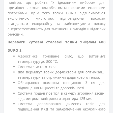
повітря, що робить їх ідеальним вибором для
приміщень із значним обсягом та високими тепловими
потребами. Крім того топки DURO відзначаються
екологічною чистотою, відповідаючи високим
стандартам екодизайну та забезпечуючи високу
енергоефективність для зменшення викидів шкідливих
речовин.
Переваги кутової сталевої топки Уніфлам 600
DURO S:
Жаростійке тоноване скло, що витримує
температуру до 800 °C.
Система чистого скла.
Два вермикулітових дефлектори для оптимізації
температури та отримання додаткового тепла.
Облицьовка шамотом товщиною 3 см для
підвищення міцності та довговічності.
Система подачі повітря в камеру згоряння ззовні
з діаметром повітряного адаптера 125 мм.
Система допалювання димових газів для
підвищення ККД та забезпечення екологічного