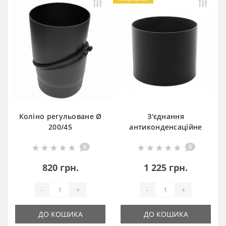
Коліно регульоване Ø
З'єднання
200/45
антиконденсаційне
Ø200
0
0
820 грн.
1 225 грн.
-
+
-
+
ДО КОШИКА
ДО КОШИКА