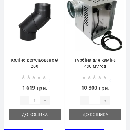
Коліно регульоване Ø
Турбіна для каміна
200
490 м³/год
0
0
1 619 грн.
10 300 грн.
-
+
-
+
ДО КОШИКА
ДО КОШИКА