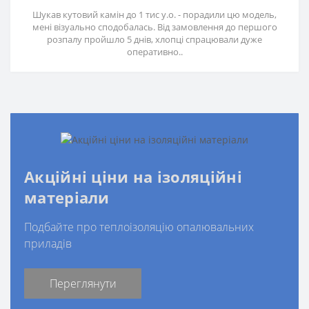
Шукав кутовий камін до 1 тис у.о. - порадили цю модель,
мені візуально сподобалась. Від замовлення до першого
розпалу пройшло 5 днів, хлопці спрацювали дуже
оперативно..
Акційні ціни на ізоляційні
матеріали
Подбайте про теплоізоляцію опалювальних
приладів
Переглянути