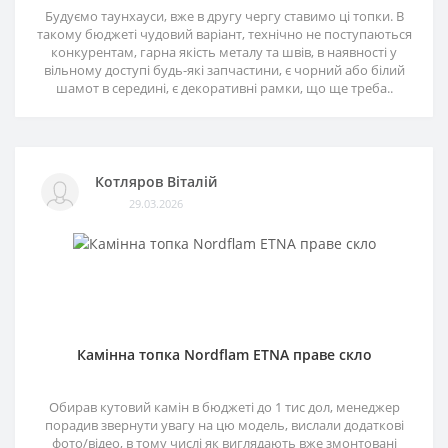
Будуємо таунхауси, вже в другу чергу ставимо ці топки. В
такому бюджеті чудовий варіант, технічно не поступаються
конкурентам, гарна якість металу та швів, в наявності у
вільному доступі будь-які запчастини, є чорний або білий
шамот в середині, є декоративні рамки, що ще треба..
Котляров Віталій
29.03.2026
Камінна топка Nordflam ETNA праве скло
Обирав кутовий камін в бюджеті до 1 тис дол, менеджер
порадив звернути увагу на цю модель, вислали додаткові
фото/відео, в тому числі як виглядають вже змонтовані