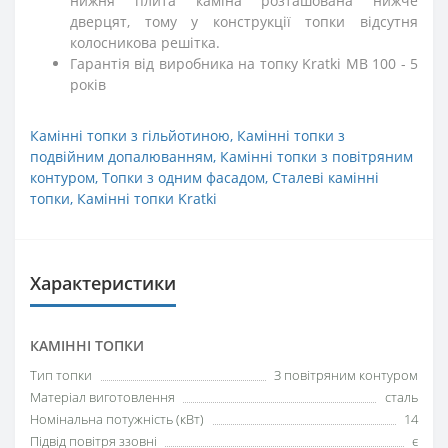
нижня плита каміна розташована нижче
дверцят, тому у конструкції топки відсутня
колосникова решітка.
Гарантія від виробника на топку Kratki MB 100 - 5
років
Камінні топки з гільйотиною
,
Камінні топки з
подвійним допалюванням
,
Камінні топки з повітряним
контуром
,
Топки з одним фасадом
,
Сталеві камінні
топки
,
Камінні топки Kratki
Характеристики
КАМІННІ ТОПКИ
Тип топки
З повітряним контуром
Матеріал виготовлення
сталь
Номінальна потужність (кВт)
14
Підвід повітря ззовні
є