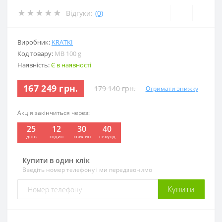
Відгуки:
(0)
Виробник:
KRATKI
Код товару:
MB 100 g
Наявність:
Є в наявності
167 249 грн.
179 140 грн.
Отримати знижку
Акція закінчиться через:
25
12
30
39
:
:
:
днів
годин
хвилин
секунд
Купити в один клік
Введіть номер телефону і ми передзвонимо
Купити