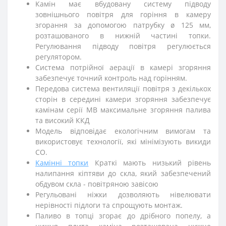
Камін має вбудовану систему підводу
зовнішнього повітря для горіння в камеру
згорання за допомогою патрубку ø 125 мм,
розташованого в нижній частині топки.
Регулювання підводу повітря регулюється
регулятором.
Система потрійної аерації в камері згоряння
забезпечує точний контроль над горінням.
Передова система вентиляції повітря з декількох
сторін в середині камери згоряння забезпечує
камінам серії MB максимальне згоряння палива
та високий ККД
Модель відповідає екологічним вимогам та
використовує технології, які мінімізують викиди
CO.
Камінні топки
Краткі мають низький рівень
налипання кіптяви до скла, який забезпечений
обдувом скла - повітряною завісою
Регульовані ніжки дозволяють нівелювати
нерівності підлоги та спрощують монтаж.
Паливо в топці згорає до дрібного попелу, а