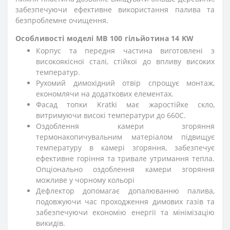
забезпечуючи ефективне використання палива та
безпроблемне очищення.
Особливості моделі MB 100 гільйотина 14 KW
Корпус та передня частина виготовлені з
високоякісної сталі, стійкої до впливу високих
температур.
Рухомий димохідний отвір спрощує монтаж,
економлячи на додаткових елементах.
Фасад топки Kratki має жаростійке скло,
витримуючи високі температури до 660C.
Оздоблення камери згоряння
термонакопичувальним матеріалом підвищує
температуру в камері згоряння, забезпечує
ефективне горіння та тривале утримання тепла.
Опціонально оздоблення камери згоряння
можливе у чорному кольорі
Дефлектор допомагає допалюванню палива,
подовжуючи час проходження димових газів та
забезпечуючи економію енергії та мінімізацію
викидів.