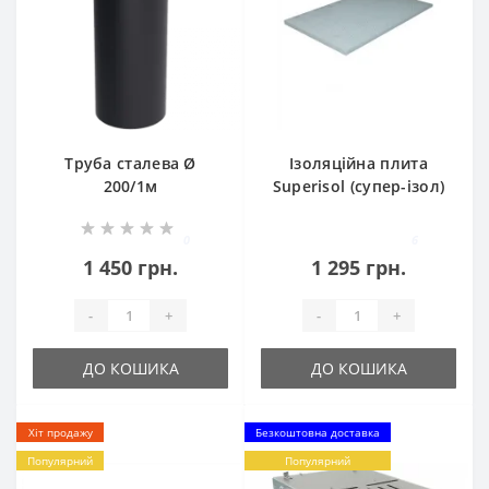
Труба сталева Ø
Ізоляційна плита
200/1м
Superisol (супер-ізол)
Skamol 1000x610x30
0
6
1 450 грн.
1 295 грн.
-
+
-
+
ДО КОШИКА
ДО КОШИКА
Хіт продажу
Безкоштовна доставка
Популярний
Популярний