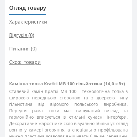
Огляд товару
Характеристики
Відгуків (0)
Питання
(0)
Схожі товари
Камінна топка Kratki MB 100 гільйотина (14,0 кВт)
Сталевий камін Краткі MB 100 - технологічна топка з
широкою передньою стороною та з дверкою типу
гільйотина від відомого польського виробника.
Передня рама топки має вишуканий вигляд та
гармонійно вписується в стильні сучасні інтер'єри.
Декоративне жаростійке скло візуально збільшує огляд
вогню у камері згоряння, а спеціально профільована
нижня пластина дозволяє вміщувати більше деревини,