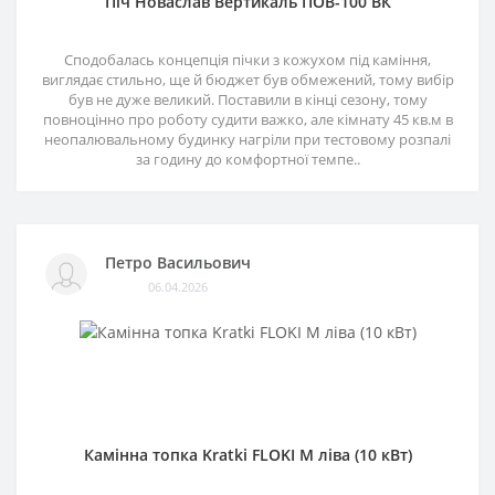
Піч Новаслав Вертикаль ПОВ-100 ВК
Сподобалась концепція пічки з кожухом під каміння,
виглядає стильно, ще й бюджет був обмежений, тому вибір
був не дуже великий. Поставили в кінці сезону, тому
повноцінно про роботу судити важко, але кімнату 45 кв.м в
неопалювальному будинку нагріли при тестовому розпалі
за годину до комфортної темпе..
Петро Васильович
06.04.2026
Камінна топка Kratki FLOKI M ліва (10 кВт)