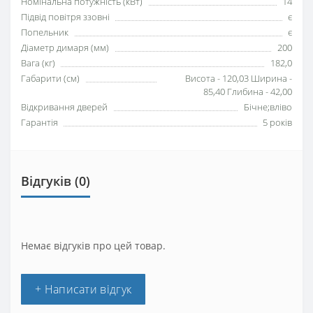
Номінальна потужність (кВт)
14
Підвід повітря ззовні
є
Попельник
є
Діаметр димаря (мм)
200
Вага (кг)
182,0
Габарити (см)
Висота - 120,03 Ширина -
85,40 Глибина - 42,00
Відкривання дверей
Бічне;вліво
Гарантія
5 років
Відгуків (0)
Немає відгуків про цей товар.
+ Написати відгук