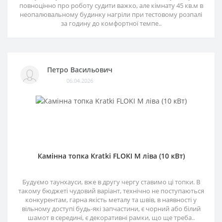
повноцінно про роботу судити важко, але кімнату 45 кв.м в
неопалювальному будинку нагріли при тестовому розпалі
за годину до комфортної темпе..
Петро Васильович
06.04.2026
Камінна топка Kratki FLOKI M ліва (10 кВт)
Будуємо таунхауси, вже в другу чергу ставимо ці топки. В
такому бюджеті чудовий варіант, технічно не поступаються
конкурентам, гарна якість металу та швів, в наявності у
вільному доступі будь-які запчастини, є чорний або білий
шамот в середині, є декоративні рамки, що ще треба..