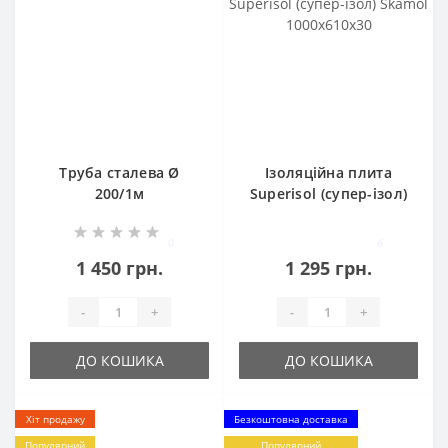
Труба сталева Ø
Ізоляційна плита
200/1м
Superisol (супер-ізол)
Skamol 1000x610x30
0
6
1 450 грн.
1 295 грн.
-
+
-
+
ДО КОШИКА
ДО КОШИКА
Хіт продажу
Безкоштовна доставка
Популярний
Популярний