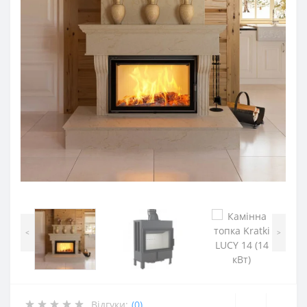
<
>
Відгуки:
(0)