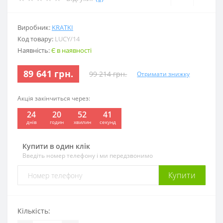
Виробник:
KRATKI
Код товару:
LUCY/14
Наявність:
Є в наявності
89 641 грн.
99 214 грн.
Отримати знижку
Акція закінчиться через:
24
20
52
40
:
:
:
днів
годин
хвилин
секунд
Купити в один клік
Введіть номер телефону і ми передзвонимо
Купити
Кількість: