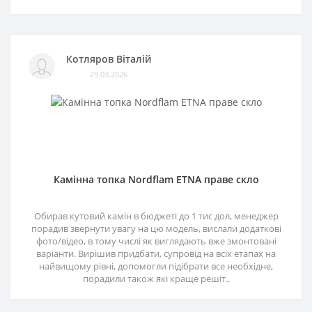
Котляров Віталій
29.03.2026
Камінна топка Nordflam ETNA праве скло
Обирав кутовий камін в бюджеті до 1 тис дол, менеджер
порадив звернути увагу на цю модель, вислали додаткові
фото/відео, в тому числі як виглядають вже змонтовані
варіанти. Вирішив придбати, супровід на всіх етапах на
найвищому рівні, допомогли підібрати все необхідне,
порадили також які краще решіт..