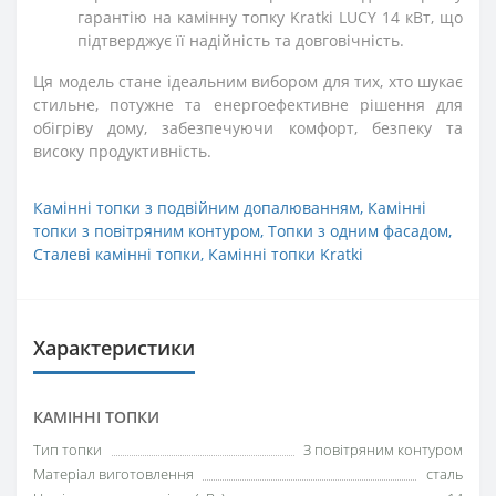
гарантію на камінну топку Kratki LUCY 14 кВт, що
підтверджує її надійність та довговічність.
Ця модель стане ідеальним вибором для тих, хто шукає
стильне, потужне та енергоефективне рішення для
обігріву дому, забезпечуючи комфорт, безпеку та
високу продуктивність.
Камінні топки з подвійним допалюванням
,
Камінні
топки з повітряним контуром
,
Топки з одним фасадом
,
Сталеві камінні топки
,
Камінні топки Kratki
Характеристики
КАМІННІ ТОПКИ
Тип топки
З повітряним контуром
Матеріал виготовлення
сталь