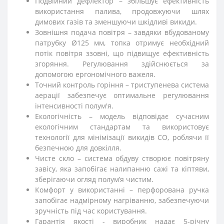
Подвійний дефлектор – збільшує ефективність
використання палива, продовжуючи шлях
димових газів та зменшуючи шкідливі викиди.
Зовнішня подача повітря – завдяки вбудованому
патрубку Ø125 мм, топка отримує необхідний
потік повітря ззовні, що підвищує ефективність
згоряння. Регулювання здійснюється за
допомогою ергономічного важеля.
Точний контроль горіння – триступенева система
аерації забезпечує оптимальне регулювання
інтенсивності полум'я.
Екологічність – модель відповідає сучасним
екологічним стандартам та використовує
технології для мінімізації викидів CO, роблячи її
безпечною для довкілля.
Чисте скло – система обдуву створює повітряну
завісу, яка запобігає налипанню сажі та кіптяви,
зберігаючи огляд полум’я чистим.
Комфорт у використанні – перфорована ручка
запобігає надмірному нагріванню, забезпечуючи
зручність під час користування.
Гарантія якості - виробник надає 5-річну