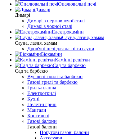
Опалювальні печі
Димарі
Димарі
Димарі з нержавіючої сталі
Димарі з чорної сталі
Електрокаміни
Сауна, лазня, хамам
Сауна, лазня, хамам
Дров'яні печі для лазні та сауни
Біокаміни
Камінні решітки
Сад та барбекю
Сад та барбекю
Вугільні грилі та барбекю
Газові грилі та барбекю
Гриль-планча
Електрогрилі
Кухні
Пелетні грилі
Мангали
Коптильні
Газові балони
Газові балони
Побутові газові балони
Аксесуари