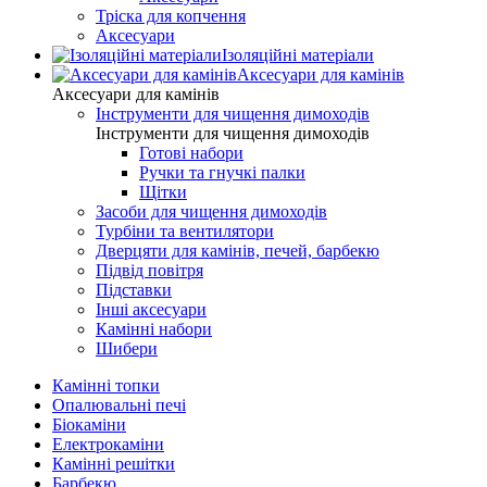
Тріска для копчення
Аксесуари
Ізоляційні матеріали
Аксесуари для камінів
Аксесуари для камінів
Інструменти для чищення димоходів
Інструменти для чищення димоходів
Готові набори
Ручки та гнучкі палки
Щітки
Засоби для чищення димоходів
Турбіни та вентилятори
Дверцяти для камінів, печей, барбекю
Підвід повітря
Підставки
Інші аксесуари
Камінні набори
Шибери
Камінні топки
Опалювальні печі
Біокаміни
Електрокаміни
Камінні решітки
Барбекю