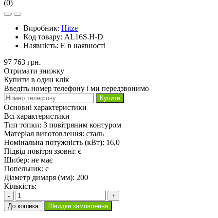
(0)
Виробник:
Hitze
Код товару:
AL16S.H-D
Наявність:
Є в наявності
97 763 грн.
Отримати знижку
Купити в один клік
Введіть номер телефону і ми передзвонимо
Купити
Основні характеристики
Всі характеристики
Тип топки:
З повітряним контуром
Матеріал виготовлення:
сталь
Номінальна потужність (кВт):
16,0
Підвід повітря ззовні:
є
Шибер:
не має
Попельник:
є
Діаметр димаря (мм):
200
Кількість:
-
+
До кошика
Швидке замовлення