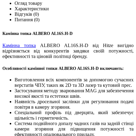
Огляд товару
Характеристики
Відгуків (0)
Питання
(0)
Камінна топка ALBERO AL16S.H-D
Камінна топка
ALBERO AL16S.H-D від Hitze вигідно
відрізняється від конкурентів завдяки своїй потужності,
ефективності та ціновій політиці бренду.
Особливості камінної топки ALBERO AL16S.H-D включають:
Виготовлення всіх компонентів за допомогою сучасних
верстатів ЧПУ, таких як 2D та 3D лазер та кутовий прес.
Застосування методу зварювання MAG для забезпечення
високої якості та естетики швів.
Наявність дросельної заслінки для регулювання подачі
повітря в камеру згоряння.
Спеціальний профіль під дверцята, який забезпечує
щільність і герметичність.
Система подвійного допалу чадних газів на задній стінці
камери згоряння для підвищення потужності та
ефективності опалювального приладу.