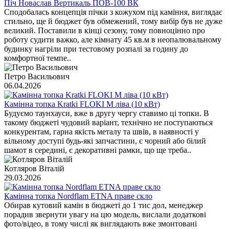
Піч Новаслав Вертикаль ПОВ-100 ВК
Сподобалась концепція пічки з кожухом під каміння, виглядає
стильно, ще й бюджет був обмежений, тому вибір був не дуже
великий. Поставили в кінці сезону, тому повноцінно про
роботу судити важко, але кімнату 45 кв.м в неопалювальному
будинку нагріли при тестовому розпалі за годину до
комфортної темпе..
Петро Васильович
06.04.2026
Камінна топка Kratki FLOKI M ліва (10 кВт)
Будуємо таунхауси, вже в другу чергу ставимо ці топки. В
такому бюджеті чудовий варіант, технічно не поступаються
конкурентам, гарна якість металу та швів, в наявності у
вільному доступі будь-які запчастини, є чорний або білий
шамот в середині, є декоративні рамки, що ще треба..
Котляров Віталій
29.03.2026
Камінна топка Nordflam ETNA праве скло
Обирав кутовий камін в бюджеті до 1 тис дол, менеджер
порадив звернути увагу на цю модель, вислали додаткові
фото/відео, в тому числі як виглядають вже змонтовані