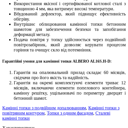
Використання якісної і сертифікованої котлової сталі з
товщиною 4 мм, яка витримує високі температури.
Вбудований дефлектор, який підвищує ефективність
обігріву.
Внутрішнє облицювання камінної топки бетонним
шамотом для забезпечення безпеки та запобігання
деформації металу.
Подача повітря у топку здійснюється через подвійний
повітрозабірник, який дозволяє керувати процесом
горіння та очищує скло від потемніння.
Гарантійні умови для камінної топки ALBERO AL16S.H-D:
Гарантія на опалювальний прилад складає 60 місяців,
свідчачи про його якість та надійність.
Гарантія на окремі комплектуючі елементи триває 12
місяців, включаючи елементи попелового контейнера,
камінну решітку, ущільнювачі по периметру дверцят і
бетонний шамот.
Камінні топки з подвійним допалюванням
,
Камінні топки з
повітряним контуром
,
Топки з одним фасадом
,
Сталеві
камінні топки
Характеристики