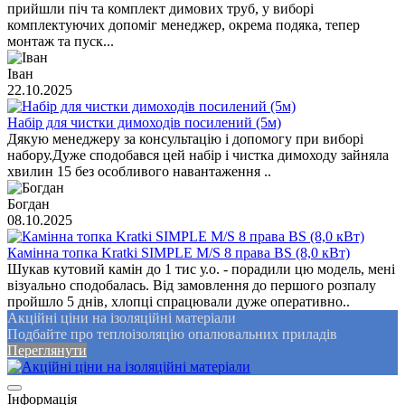
прийшли піч та комплект димових труб, у виборі
комплектуючих допоміг менеджер, окрема подяка, тепер
монтаж та пуск...
Іван
22.10.2025
Набір для чистки димоходів посилений (5м)
Дякую менеджеру за консультацію і допомогу при виборі
набору.Дуже сподобався цей набір і чистка димоходу зайняла
хвилин 15 без особливого навантаження ..
Богдан
08.10.2025
Камінна топка Kratki SIMPLE M/S 8 права BS (8,0 кВт)
Шукав кутовий камін до 1 тис у.о. - порадили цю модель, мені
візуально сподобалась. Від замовлення до першого розпалу
пройшло 5 днів, хлопці спрацювали дуже оперативно..
Акційні ціни на ізоляційні матеріали
Подбайте про теплоізоляцію опалювальних приладів
Переглянути
Інформація