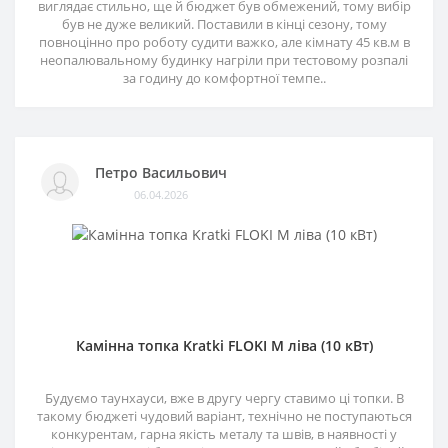
виглядає стильно, ще й бюджет був обмежений, тому вибір
був не дуже великий. Поставили в кінці сезону, тому
повноцінно про роботу судити важко, але кімнату 45 кв.м в
неопалювальному будинку нагріли при тестовому розпалі
за годину до комфортної темпе..
Петро Васильович
06.04.2026
Камінна топка Kratki FLOKI M ліва (10 кВт)
Будуємо таунхауси, вже в другу чергу ставимо ці топки. В
такому бюджеті чудовий варіант, технічно не поступаються
конкурентам, гарна якість металу та швів, в наявності у