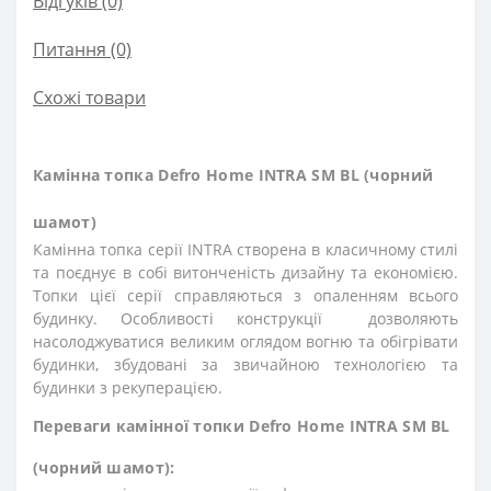
Відгуків (0)
Питання
(0)
Схожі товари
Камінна топка Defro Home INTRA SM BL (чорний
шамот)
Камінна топка серії INTRA створена в класичному стилі
та поєднує в собі витонченість дизайну та економією.
Топки цієї серії справляються з опаленням всього
будинку. Особливості конструкції дозволяють
насолоджуватися великим оглядом вогню та обігрівати
будинки, збудовані за звичайною технологією та
будинки з рекуперацією.
Переваги камінної топки Defro Home INTRA SM BL
(чорний шамот):