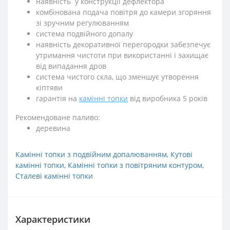
наявність у конструкції дефлектора
комбінована подача повітря до камери згоряння
зі зручним регулюванням
система подвійного допалу
наявність декоративної перегородки забезпечує
утримання чистоти при використанні і захищає
від випадання дров
система чистого скла, що зменшує утворення
кіптяви
гарантія на
камінні топки
від виробника 5 років
Рекомендоване паливо:
деревина
Камінні топки з подвійним допалюванням
,
Кутові
камінні топки
,
Камінні топки з повітряним контуром
,
Сталеві камінні топки
Характеристики