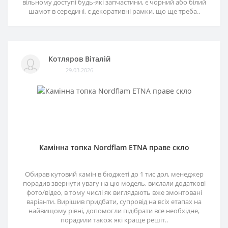
вільному доступі будь-які запчастини, є чорний або білий
шамот в середині, є декоративні рамки, що ще треба..
Котляров Віталій
29.03.2026
Камінна топка Nordflam ETNA праве скло
Обирав кутовий камін в бюджеті до 1 тис дол, менеджер
порадив звернути увагу на цю модель, вислали додаткові
фото/відео, в тому числі як виглядають вже змонтовані
варіанти. Вирішив придбати, супровід на всіх етапах на
найвищому рівні, допомогли підібрати все необхідне,
порадили також які краще решіт..