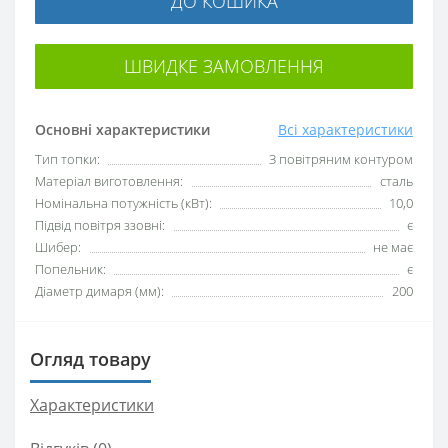
ДО КОШИКА
ШВИДКЕ ЗАМОВЛЕННЯ
Основні характеристики
Всі характеристики
Тип топки:
З повітряним контуром
Матеріал виготовлення:
сталь
Номінальна потужність (кВт):
10,0
Підвід повітря ззовні:
є
Шибер:
не має
Попельник:
є
Діаметр димаря (мм):
200
Огляд товару
Характеристики