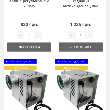
Коліно регульоване Ø
З'єднання
200/45
антиконденсаційне
Ø200
0
0
820 грн.
1 225 грн.
-
+
-
+
ДО КОШИКА
ДО КОШИКА
Безкоштовна доставка
Безкоштовна доставка
Популярний
Популярний