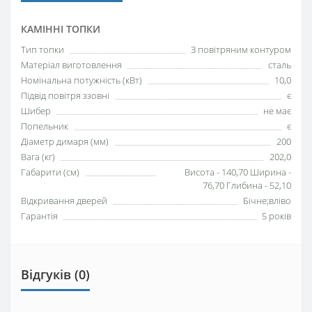
КАМІННІ ТОПКИ
Тип топки
З повітряним контуром
Матеріал виготовлення
сталь
Номінальна потужність (кВт)
10,0
Підвід повітря ззовні
є
Шибер
не має
Попельник
є
Діаметр димаря (мм)
200
Вага (кг)
202,0
Габарити (см)
Висота - 140,70 Ширина -
76,70 Глибина - 52,10
Відкривання дверей
Бічне;вліво
Гарантія
5 років
Відгуків (0)