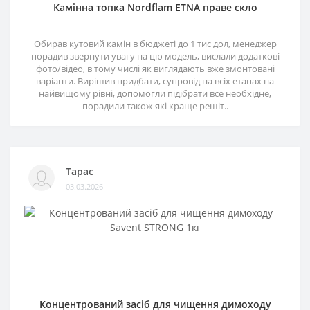
Камінна топка Nordflam ETNA праве скло
Обирав кутовий камін в бюджеті до 1 тис дол, менеджер
порадив звернути увагу на цю модель, вислали додаткові
фото/відео, в тому числі як виглядають вже змонтовані
варіанти. Вирішив придбати, супровід на всіх етапах на
найвищому рівні, допомогли підібрати все необхідне,
порадили також які краще решіт..
Тарас
03.03.2026
Концентрований засіб для чищення димоходу