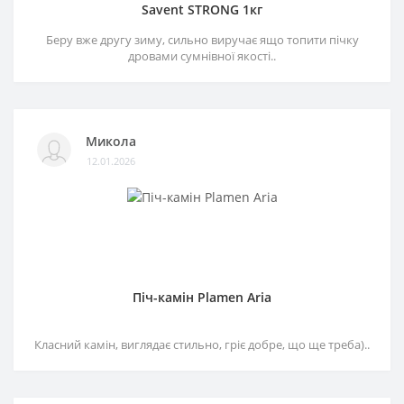
Savent STRONG 1кг
Беру вже другу зиму, сильно виручає ящо топити пічку
дровами сумнівної якості..
Микола
12.01.2026
Піч-камін Plamen Aria
Класний камін, виглядає стильно, гріє добре, що ще треба)..