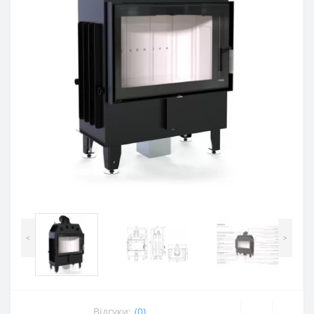
<
>
Відгуки:
(0)