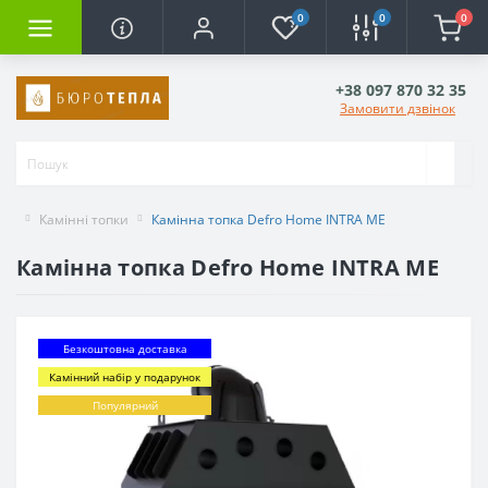
0
0
0
+38 097 870 32 35
Замовити дзвінок
Камінні топки
Камінна топка Defro Home INTRA ME
Камінна топка Defro Home INTRA ME
Безкоштовна доставка
Камінний набір у подарунок
Популярний