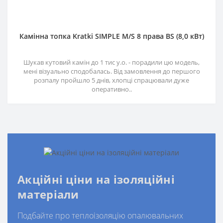
Камінна топка Kratki SIMPLE M/S 8 права BS (8,0 кВт)
Шукав кутовий камін до 1 тис у.о. - порадили цю модель,
мені візуально сподобалась. Від замовлення до першого
розпалу пройшло 5 днів, хлопці спрацювали дуже
оперативно..
Акційні ціни на ізоляційні
матеріали
Подбайте про теплоізоляцію опалювальних