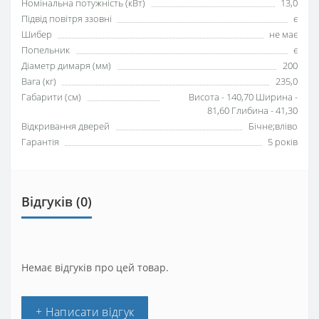
Номінальна потужність (кВт)
13,0
Підвід повітря ззовні
є
Шибер
не має
Попельник
є
Діаметр димаря (мм)
200
Вага (кг)
235,0
Габарити (см)
Висота - 140,70 Ширина -
81,60 Глибина - 41,30
Відкривання дверей
Бічне;вліво
Гарантія
5 років
Відгуків (0)
Немає відгуків про цей товар.
+ Написати відгук