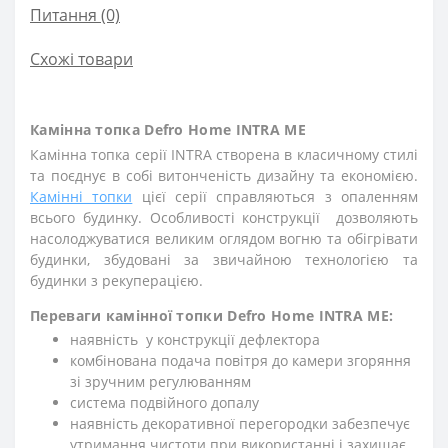
Питання
(0)
Схожі товари
Камінна топка Defro Home INTRA ME
Камінна топка серії INTRA створена в класичному стилі
та поєднує в собі витонченість дизайну та економією.
Камінні топки
цієї серії справляються з опаленням
всього будинку. Особливості конструкції дозволяють
насолоджуватися великим оглядом вогню та обігрівати
будинки, збудовані за звичайною технологією та
будинки з рекуперацією.
Переваги камінної топки Defro Home INTRA ME:
наявність у конструкції дефлектора
комбінована подача повітря до камери згоряння
зі зручним регулюванням
система подвійного допалу
наявність декоративної перегородки забезпечує
утримання чистоти при використанні і захищає