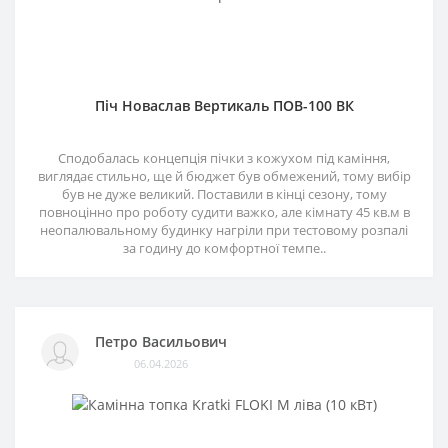
Піч Новаслав Вертикаль ПОВ-100 ВК
Сподобалась концепція пічки з кожухом під каміння,
виглядає стильно, ще й бюджет був обмежений, тому вибір
був не дуже великий. Поставили в кінці сезону, тому
повноцінно про роботу судити важко, але кімнату 45 кв.м в
неопалювальному будинку нагріли при тестовому розпалі
за годину до комфортної темпе..
Петро Васильович
06.04.2026