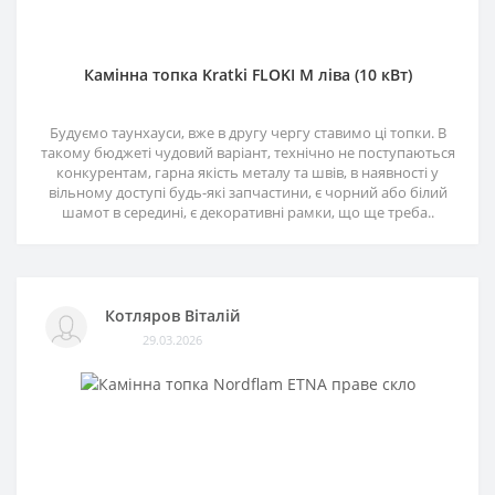
Камінна топка Kratki FLOKI M ліва (10 кВт)
Будуємо таунхауси, вже в другу чергу ставимо ці топки. В
такому бюджеті чудовий варіант, технічно не поступаються
конкурентам, гарна якість металу та швів, в наявності у
вільному доступі будь-які запчастини, є чорний або білий
шамот в середині, є декоративні рамки, що ще треба..
Котляров Віталій
29.03.2026